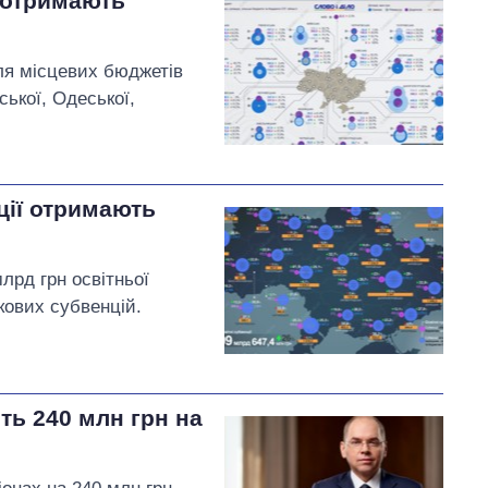
ї отримають
для місцевих бюджетів
ської, Одеської,
ції отримають
лрд грн освітньої
ткових субвенцій.
ть 240 млн грн на