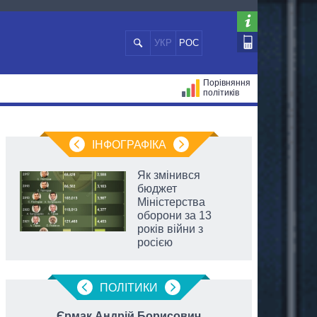
УКР
РОС
Порівняння
політиків
ЦІЙ
МЕРИ МІСТ
ВСІ ПЕРСОНИ
ІНФОГРАФІКА
Як змінився
бюджет
Міністерства
оборони за 13
років війни з
росією
ПОЛIТИКИ
Єрмак Андрій Борисович
Власе