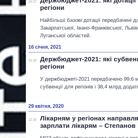
Держбюджет-2021: які дотаці
16:27
регіони
Найбільші базові дотації передбачені 
Закарпатської, Івано-Франківської, Львів
Луганської областей.
16 січня, 2021
Держбюджет-2021: які субвен
15:30
регіони
У держбюджеті-2021 передбачено 99,6 м
субвенції для регіонів і 38,4 млрд дода
29 квітня, 2020
Лікарням у регіонах направля
12:16
зарплати лікарям – Степанов