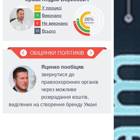
У процесі
18
51
Виконано
9
26%
26
Не виконано
8
23
виконано
Всього
35
ОБІЦЯНКИ ПОЛІТИКІВ
Яценко пообіцяв
звернутися до
правоохоронних органів
через можливе
розкрадання коштів,
виділених на створення бренду Умані