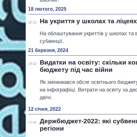
18 лютого, 2025
На укриття у школах та ліцея
16:16
На облаштування укриттів у школах та 
субвенції.
21 березня, 2024
Видатки на освіту: скільки ко
18:10
бюджету під час війни
Як змінювався обсяг освітнього бюджету
на інфографіці. Витрати на освіту за де
двічі.
12 січня, 2022
Держбюджет-2022: які субвен
17:44
регіони