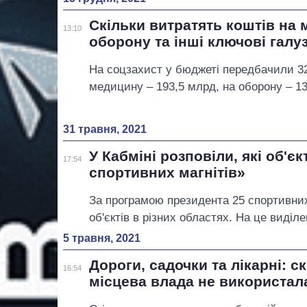
Скільки витратять коштів на 
13:10
оборону та інші ключові галуз
На соцзахист у бюджеті передбачили 32
медицину – 193,5 млрд, на оборону – 13
31 травня, 2021
У Кабміні розповіли, які об'
17:54
спортивних магнітів»
За програмою президента 25 спортивних 
об'єктів в різних областях. На це виділ
5 травня, 2021
Дороги, садочки та лікарні: с
16:54
місцева влада не використала