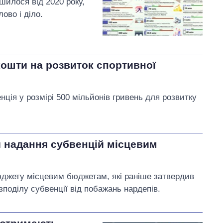
шилося від 2020 року,
ово і діло.
ошти на розвиток спортивної
ія у розмірі 500 мільйонів гривень для розвитку
и надання субвенцій місцевим
юджету місцевим бюджетам, які раніше затвердив
поділу субвенції від побажань нардепів.