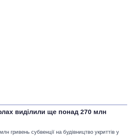
У процесі
0
Виконано
103
22%
Не виконано
78
372
22
виконано
0
Всього
475
Тищенко пообіцяв
внести
пропозиції щодо
розблокування портів
Одеси та експорту зерна
на розгляд комітету
колах виділили ще понад 270 млн
млн гривень субвенції на будівництво укриттів у