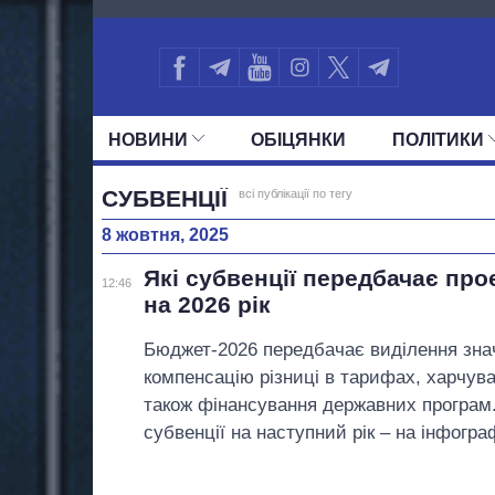
1555
НОВИНИ
ОБIЦЯНКИ
ПОЛIТИКИ
УСІ ПОЛІТИКИ
ПРЕЗИДЕНТ І ОФ
СУБВЕНЦІЇ
всі публікації по тегу
8 жовтня, 2025
Які субвенції передбачає пр
12:46
на 2026 рік
Бюджет-2026 передбачає виділення знач
компенсацію різниці в тарифах, харчува
також фінансування державних програм
субвенції на наступний рік – на інфограф