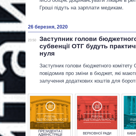
МОЗ обіцяє дофінансувати лікарні в рег
Гроші підуть на зарплати медикам.
26 березня, 2020
Заступник голови бюджетного
23:50
субвенції ОТГ будуть практич
нуля
Заступник голови бюджетного комітету 
повідомив про зміни в бюджет, які мают
залучення додаткових коштів для борот
РІВЕНЬ
РІВЕНЬ
ВІДПОВІДАЛЬНОСТІ
ВІДПОВІДАЛЬНОСТІ
ВІ
ПРЕЗИДЕНТА І
ВЕРХОВНОЇ РАДИ
КАБІ
АДМІНІСТРАЦІЇ