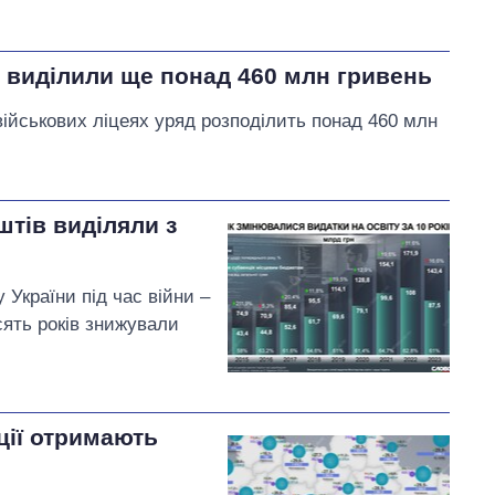
х виділили ще понад 460 млн гривень
військових ліцеях уряд розподілить понад 460 млн
штів виділяли з
 України під час війни –
сять років знижували
ції отримають