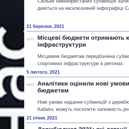
Скільки невикористаних субвенцій зали
дивіться на ексклюзивній інфографіці Сл
21 березня, 2021
Місцеві бюджети отримають к
16:01
інфраструктури
Місцевим бюджетам передбачена субвенц
спортивної інфраструктури в регіонах.
5 лютого, 2021
Аналітики оцінили нові умов
08:51
бюджетам
Нові умови надання субвенцій з держб
Кабмін, можуть посилити залежність роз
21 січня, 2021