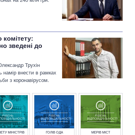
іонах на 240 млн грн.
 комітету:
но зведені до
Олександр Трухін
ь намір внести в рамках
ьби з коронавірусом.
РІВЕНЬ
РІВЕНЬ
РІВЕНЬ
ДПОВІДАЛЬНОСТІ
ВІДПОВІДАЛЬНОСТІ
ВІДПОВІДАЛЬНОСТІ
НЕТУ МІНІСТРІВ
ГОЛІВ ОДА
МЕРІВ МІСТ