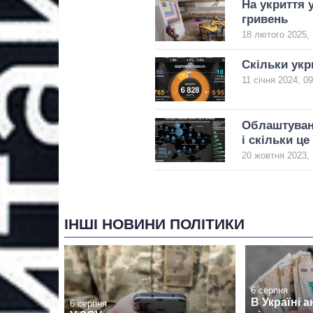
На укриття 
гривень
18 лютого 2025, 
Скільки укр
11 січня 2024, 09
Облаштуванн
і скільки ц
20 жовтня 2023, 
ІНШІ НОВИНИ ПОЛІТИКИ
6 серпня
В Україні 
6 серпня