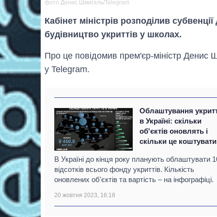
фото Денис Шмигаль/Telegram
Кабінет міністрів розподілив субвенції
будівництво укриттів у школах.
Про це повідомив прем'єр-міністр Денис Ш
у Telegram.
Облаштування укритт
в Україні: скільки
об'єктів оновлять і
скільки це коштуват
В Україні до кінця року планують облаштувати 1
відсотків всього фонду укриттів. Кількість
оновлених об'єктів та вартість – на інфографіці.
20 жовтня 2023, 16:18