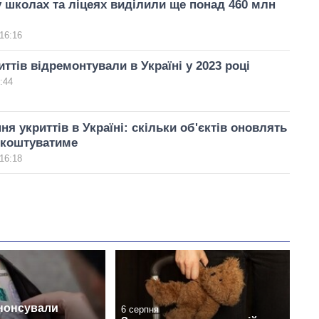
у школах та ліцеях виділили ще понад 460 млн
16:16
иттів відремонтували в Україні у 2023 році
:44
я укриттів в Україні: скільки об'єктів оновлять
е коштуватиме
16:18
анонсували
6 серпня