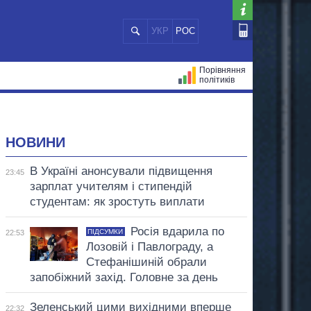
УКР
РОС
Порівняння
політиків
ЦІЙ
МЕРИ МІСТ
ВСІ ПЕРСОНИ
НОВИНИ
В Україні анонсували підвищення
23:45
зарплат учителям і стипендій
студентам: як зростуть виплати
Росія вдарила по
ПІДСУМКИ
22:53
Лозовій і Павлограду, а
Стефанішиній обрали
запобіжний захід. Головне за день
Зеленський цими вихідними вперше
22:32