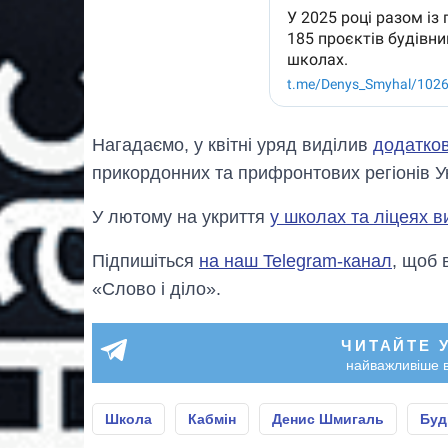
Нагадаємо, у квітні уряд виділив
додатков
прикордонних та прифронтових регіонів У
У лютому на укриття
у школах та ліцеях в
Підпишіться
на наш Telegram-канал
, щоб 
«Слово і діло».
ЧИТАЙТЕ 
найважливіше в
Школа
Кабмін
Денис Шмигаль
Буд