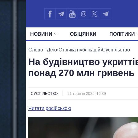
НОВИНИ
ОБIЦЯНКИ
ПОЛIТИКИ
УСІ ПОЛІТИКИ
ПРЕЗИДЕНТ І ОФ
Слово і Діло
›
Стрічка публікацій
›
Суспільство
На будівництво укритті
понад 270 млн гривень
СУСПІЛЬСТВО
21 травня 2025, 16:39
Читати російською