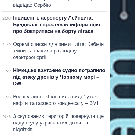
відвідає Сербію
Інцидент в аеропорту Лейпцига:
22:03
Бундестаг спростував інформацію
про боєприпаси на борту літака
Окремі списки для зими і літа: Кабмін
21:49
змінить правила розподілу
електроенергії
Німецьке вантажне судно потрапило
21:29
під атаку дронів у Чорному морі –
DW
Росія у липні збільшила видобуток
21:25
нафти та газового конденсату – ЗМІ
З окупованих територій повернули ще
20:46
одну групу українських дітей та
підлітків