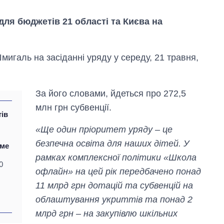
 для бюджетів 21 області та Києва на
мигаль на засіданні уряду у середу, 21 травня,
За його словами, йдеться про 272,5
млн грн субвенції.
ів
«Ще один пріоритет уряду – це
безпечна освіта для наших дітей. У
име
рамках комплексної політики «Школа
0
Вісім масованих
офлайн» на цей рік передбачено понад
ударів по Україні
11 млрд грн дотацій та субвенцій на
за літо: Київ та
область стали
облаштування укриттів та понад 2
головною ціллю
млрд грн – на закупівлю шкільних
рф