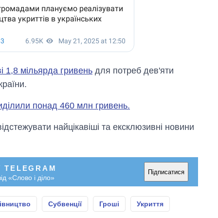
і 1,8 мільярда гривень
для потреб дев'яти
країни.
иділили понад 460 млн гривень.
відстежувати найцікавіші та ексклюзивні новини
У TELEGRAM
Підписатися
ід «Слово і діло»
івництво
Субвенції
Гроші
Укриття