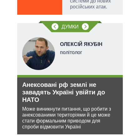
системи до нових
російських атак.
ДУМКИ
ОЛЕКСІЙ ЯКУБІН
ого
політолог
ій
Анексовані рф землі не
Рос
утін
завадять Україні увійти до
ніч
рт
НАТО
Укр
шенню
Може виникнути питання, що робити з
Розмі
анексованими територіями й це може
терит
ну
стати формальним приводом для
Мінс
спроби відмовити Україні
нічог