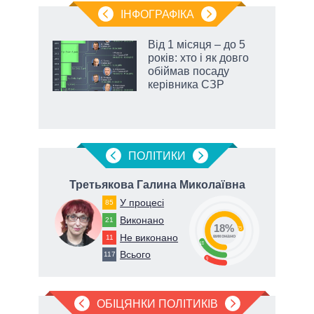
ІНФОГРАФІКА
жет
Від 1 місяця – до 5
років: хто і як довго
ків
обіймав посаду
керівника СЗР
ПОЛIТИКИ
Третьякова Галина Миколаївна
У процесі
85
Виконано
21
18%
73
Не виконано
11
виконано
18
Всього
117
9
ОБІЦЯНКИ ПОЛІТИКІВ