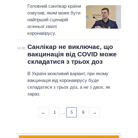
Головний санлікар країни
озвучив, яким може бути
найгірший сценарій
осінньої хвилі
коронавірусу.
Санлікар не виключає, що
14:36
вакцинація від COVID може
складатися з трьох доз
В Україні можливий варіант, при якому
вакцинація від коронавірусу буде
складатися з трьох доз, а не з двох, як
зараз.
←
1
...
5
6
→