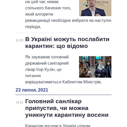
на цей час немає
спільного бачення того,
який алгоритм
ревакцинації необхідно вибрати на наступні
періоди.
В Україні можуть послабити
15:00
карантин: що відомо
Як зауважив головний
державний санітарний
лікар Ігор Кузін, це
питання
вирішуватиметься Кабінетом Міністрів.
23 липня, 2021
Головний санлікар
14:21
припустив, чи можна
уникнути карантину восени
Карантин восени в Україні цілком