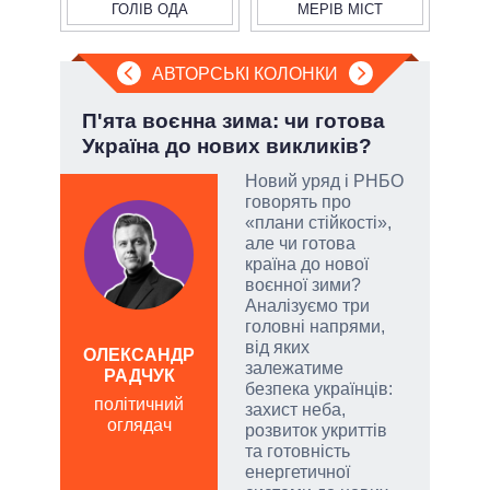
ГОЛІВ ОДА
МЕРІВ МІСТ
АВТОРСЬКІ КОЛОНКИ
»:
П'ята воєнна зима: чи готова
Ево
Україна до нових викликів?
пер
Дра
Новий уряд і РНБО
говорять про
«плани стійкості»,
емно
але чи готова
ові
країна до нової
воєнної зими?
їні
Аналізуємо три
головні напрями,
від яких
ОЛЕКСАНДР
залежатиме
РАДЧУК
Д
безпека українців:
ПО
політичний
захист неба,
оглядач
ві
розвиток укриттів
о
та готовність
енергетичної