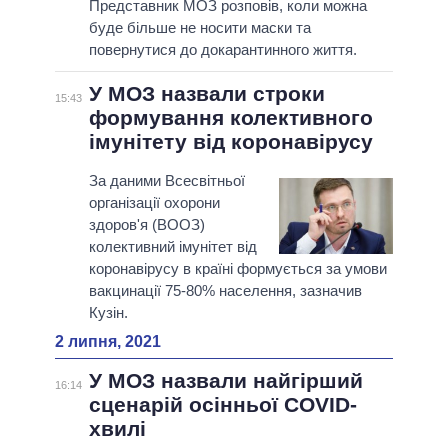
Представник МОЗ розповів, коли можна
буде більше не носити маски та
повернутися до докарантинного життя.
У МОЗ назвали строки
15:43
формування колективного
імунітету від коронавірусу
За даними Всесвітньої
організації охорони
здоров'я (ВООЗ)
колективний імунітет від
коронавірусу в країні формується за умови
вакцинації 75-80% населення, зазначив
Кузін.
2 липня, 2021
У МОЗ назвали найгірший
16:14
сценарій осінньої COVID-
хвилі