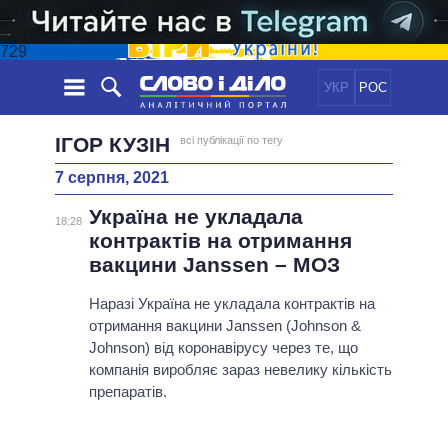
729
УКР
РОС
НОВИНИ
ІГОР КУЗІН
всі публікації по тегу
7 серпня, 2021
ОБIЦЯНКИ
СТРІЧКА
ПОЛІТИКА
Україна не укладала
ПОДІЇ
ЕКОНОМІКА
18:28
ПОЛIТИКИ
контрактів на отримання
СТАТТІ
СУСПІЛЬСТВО
вакцини Janssen – МОЗ
ІНФОГРАФІКА
ДУМКИ
СВІТ
УСІ ПОЛІТИКИ
ОГЛЯДИ
Наразі Україна не укладала контрактів на
ПРЕЗИДЕНТ І ОФІС
ВІДЕО
отримання вакцини Janssen (Johnson &
ДАЙДЖЕСТИ
ВЕРХОВНА РАДА
Johnson) від коронавірусу через те, що
ПІДТРИМАТИ
КАБІНЕТ МІНІСТРІВ
компанія виробляє зараз невелику кількість
ГОЛОВИ ОБЛАДМІНІСТРАЦІЙ
препаратів.
ПОРІВНЯННЯ ПОЛІТИКІВ
МЕРИ МІСТ