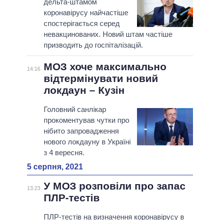
дельта-штамом
коронавірусу найчастіше
спостерігається серед
невакцинованих. Новий штам частіше
призводить до госпіталізацій.
МОЗ хоче максимально
14:16
відтермінувати новий
локдаун – Кузін
Головний санлікар
прокоментував чутки про
нібито запровадження
нового локдауну в Україні
з 4 вересня.
5 серпня, 2021
У МОЗ розповіли про запас
13:23
ПЛР-тестів
ПЛР-тестів на визначення коронавірусу в