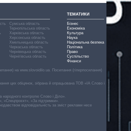
ТЕМАТИКИ
асть
Сумська область
Бізнес
Тернопільська область
Економіка
ь
Харківська область
Культура
Херсонська область
Наука
Хмельницька область
Національна безпека
Черкаська область
Політика
Чернівецька область
Право
Чернігівська область
Суспільство
Фінанси
лання) на www.slovoidilo.ua. Посилання (гіперпосилання)
онання цих обіцянок, зібрана й опрацьована ТОВ «ІА Слово і
ма народного контролю Слово і Діло».
», «Спецпроєкт», «За підтримки».
онодавством відповідальність за зміст реклами несе