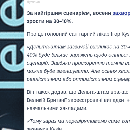
Думська
За найгіршим сценарієм, восени
захвор
зрости на 30-40%.
Про це головний санітарний лікар Ігор Куз
«Дельта-штам зазвичай викликає на 30-40%
40% буде більше заражень щодо осінньої х
сценарій. Завдяки прискоренню темпів ва
можна буде зменшувати. Але осіння хвиля
реалістичним або оптимістичним сценар
Він також додав, що Дельта-штам вражає ч
Великій Британії зареєстровані випадки і
навчальними закладами.
«Тому зараз ми перевірятимемо саме гот
зазначив Кузін.