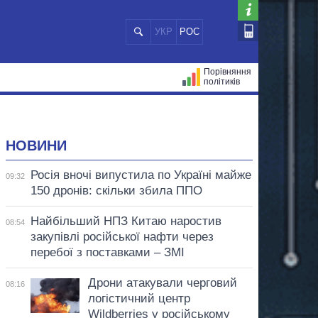
УКР
РОС
Порівняння
політиків
ЦІЙ
МЕРИ МІСТ
ВСІ ПЕРСОНИ
НОВИНИ
Росія вночі випустила по Україні майже
09:32
150 дронів: скільки збила ППО
Найбільший НПЗ Китаю наростив
08:54
закупівлі російської нафти через
перебої з поставками – ЗМІ
Дрони атакували черговий
08:16
логістичний центр
Wildberries у російському