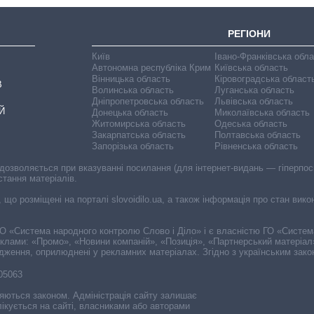
РЕГІОНИ
Київ
Івано-Франківська обл
Автономна республіка Крим
Київська область
Вінницька область
Кіровоградська област
В
Волинська область
Луганська область
Дніпропетровська область
Львівська область
Й
Донецька область
Миколаївська область
Житомирська область
Одеська область
Закарпатська область
Полтавська область
Запорізька область
Рівненська область
 дозволяється при вказуванні посилання (для інтернет-видань — гіперпоси
стання матеріалів.
, що розміщені на порталі slovoidilo.ua, а також інформація про стан вик
і ГО «Система народного контролю Слово і Діло» і є власністю ГО «Систе
еклами: «Промо», «Новини компаній», «Позиція», «Партнерський матеріал
судження, оприлюднені у рекламних матеріалах. Згідно з українським зак
-05063
няються законом. Адміністрація сайту залишає
ікується на сайті, власниками або авторами