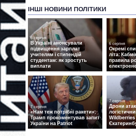
ІНШІ НОВИНИ ПОЛІТИКИ
6 серпня
В Україні анонсували
6 серпня
підвищення зарплат
Окремі спи
учителям і стипендій
літа: Кабмі
студентам: як зростуть
правила р
виплати
електроене
7 серпня
Дрони ата
7 серпня
«Нам теж потрібні ракети»:
логістични
Трамп прокоментував запит
Wildberrie
України на Patriot
Єкатеринб