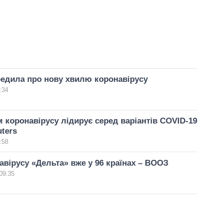
едила про нову хвилю коронавірусу
:34
 коронавірусу лідирує серед варіантів COVID-19
ters
:58
вірусу «Дельта» вже у 96 країнах – ВООЗ
09:35