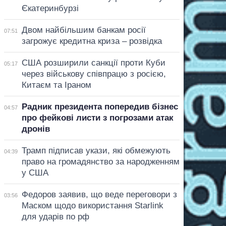
Єкатеринбурзі
Двом найбільшим банкам росії
07:51
загрожує кредитна криза – розвідка
США розширили санкції проти Куби
05:17
через військову співпрацю з росією,
Китаєм та Іраном
Радник президента попередив бізнес
04:57
про фейкові листи з погрозами атак
дронів
Трамп підписав укази, які обмежують
04:39
право на громадянство за народженням
у США
Федоров заявив, що веде переговори з
03:56
Маском щодо використання Starlink
для ударів по рф