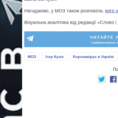
Нагадаємо, у МОЗ також розповіли,
кого 
Візуальна аналітика від редакції «Слово і
ЧИТАЙТЕ 
найважливіше в
МОЗ
Ігор Кузін
Коронавірус в Україні
По