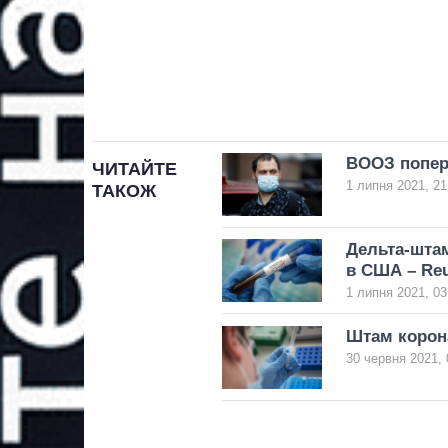
ВООЗ попер
ЧИТАЙТЕ
1 липня 2021, 21
ТАКОЖ
Дельта-штам
в США – Reu
1 липня 2021, 03
Штам корона
30 червня 2021, 