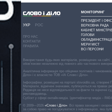
МОНІТОРИНГ
ПРЕЗИДЕНТ І ОФІС
УКР
РОС
ВЕРХОВНА РАДА
КАБІНЕТ МІНІСТРІ
ГОЛОВИ
ПРО НАС
ОБЛАДМІНІСТРАЦІ
КОНТАКТИ
МЕРИ МІСТ
ПРАВИЛА
ВСІ ПЕРСОНИ
Використання будь-яких матеріалів, розміщених на сайті,
обов’язкове незалежно від повного або часткового викори
Аналітична інформація про обіцянки політиків і чиновників
Діло» і є власністю ТОВ «ІА Слово і Діло».
Інфографіки, розміщені на порталі slovoidilo.ua, створен
Матеріали, відмічені значками, публікуються на правах р
Редакція не несе відповідальності за факти та оціночні 
рекламодавець.
Cуб'єкт у сфері онлайн-медіа. Ідентифікатор медіа – R40
© 2009—2026
«Слово і Діло»
.
Всі права захищені і охоро
за собою право не погоджуватися з інформацією, яка публ