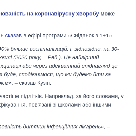
юваність на коронавірусну хворобу
може
ін
сказав
в ефірі програми «Сніданок з 1+1».
 більше госпіталізацій, і, відповідно, на 30-
вилі (2020 року, – Ред.). Це найгірший
кцинації або через адекватний епіднагляд це
 буде, сподіваємося, що ми будемо йти за
ієм»
, – сказав Кузін.
астіше підлітків. Наприклад, за його словами, у
Як за 10 років
нфікування, пов'язані зі школами або іншими
змінилася кількість
вступників на
бакалаврат,
овність дитячих інфекційних лікарень»
, –
магістратуру та
аспірантуру