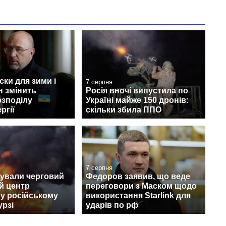
ски для зими і
7 серпня
н змінить
Росія вночі випустила по
озподілу
Україні майже 150 дронів:
ргії
скільки збила ППО
7 серпня
кували черговий
Федоров заявив, що веде
й центр
переговори з Маском щодо
s у російському
використання Starlink для
урзі
ударів по рф