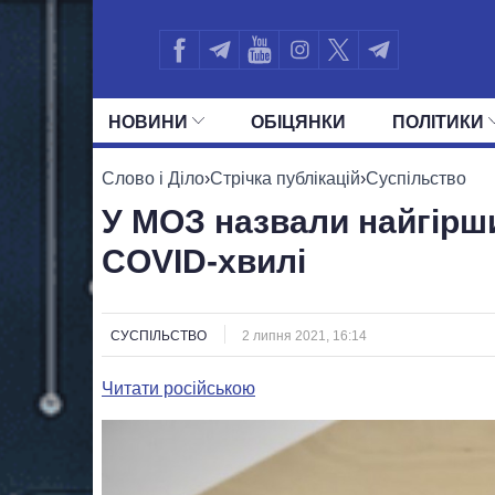
НОВИНИ
ОБIЦЯНКИ
ПОЛIТИКИ
УСІ ПОЛІТИКИ
ПРЕЗИДЕНТ І ОФ
Слово і Діло
›
Стрічка публікацій
›
Суспільство
У МОЗ назвали найгірши
COVID-хвилі
СУСПІЛЬСТВО
2 липня 2021, 16:14
Читати російською