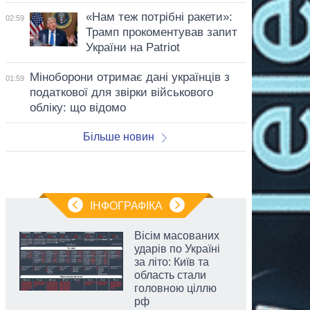
«Нам теж потрібні ракети»:
02:59
Трамп прокоментував запит
України на Patriot
Міноборони отримає дані українців з
01:59
податкової для звірки військового
обліку: що відомо
Більше новин
ІНФОГРАФІКА
Вісім масованих
ударів по Україні
за літо: Київ та
область стали
головною ціллю
рф