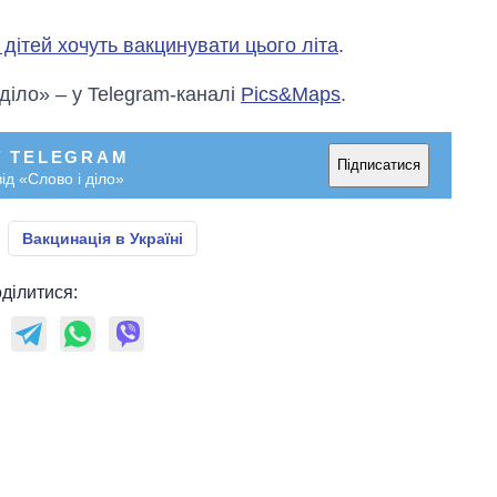
з дітей хочуть вакцинувати цього літа
.
 діло» – у Telegram-каналі
Pics&Maps
.
У TELEGRAM
Підписатися
ід «Слово і діло»
Вакцинація в Україні
ділитися: