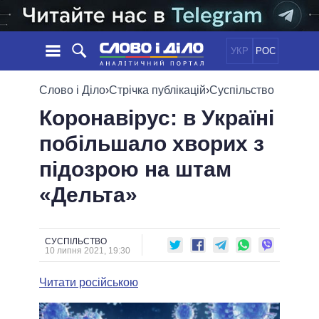
УКР
РОС
НОВИНИ
Слово і Діло
›
Стрічка публікацій
›
Суспільство
Коронавірус: в Україні
ОБIЦЯНКИ
СТРІЧКА
ПОЛІТИКА
побільшало хворих з
ПОДІЇ
ЕКОНОМІКА
ПОЛIТИКИ
підозрою на штам
СТАТТІ
СУСПІЛЬСТВО
ІНФОГРАФІКА
ДУМКИ
СВІТ
УСІ ПОЛІТИКИ
«Дельта»
ОГЛЯДИ
ПРЕЗИДЕНТ І ОФІС
ВІДЕО
ДАЙДЖЕСТИ
ВЕРХОВНА РАДА
СУСПІЛЬСТВО
ПІДТРИМАТИ
КАБІНЕТ МІНІСТРІВ
10 липня 2021, 19:30
ГОЛОВИ ОБЛАДМІНІСТРАЦІЙ
ПОРІВНЯННЯ ПОЛІТИКІВ
Читати російською
МЕРИ МІСТ
ВСІ ПЕРСОНИ