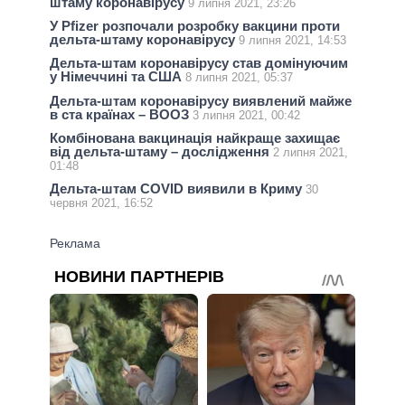
штаму коронавірусу
9 липня 2021, 23:26
У Pfizer розпочали розробку вакцини проти
дельта-штаму коронавірусу
9 липня 2021, 14:53
Дельта-штам коронавірусу став домінуючим
у Німеччині та США
8 липня 2021, 05:37
Дельта-штам коронавірусу виявлений майже
в ста країнах – ВООЗ
3 липня 2021, 00:42
Комбінована вакцинація найкраще захищає
від дельта-штаму – дослідження
2 липня 2021,
01:48
Дельта-штам COVID виявили в Криму
30
червня 2021, 16:52