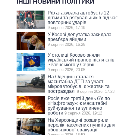
ІНШІ НОВИНИ ПОЛІТИКИ
Рф атакувала автобус із 12
дітьми та рятувальників під час
повторних ударів
9 серпня 2026, 17:19
У Косові депутатка закидала
прем’єра яйцями
9 серпня 2026, 16:29
У столиці Косово зняли
український прапор після слів
Зеленського у Сербії
9 серпня 2026, 20:05
На Одещині сталася
масштабна ДТП за участі
мікроавтобусів, є жертви та
постраждалі
9 серпня 2026, 17:23
Росія вже третій день б’є по
«Нафтогазу»: є масштабні
руйнування та зупинено
роботи
9 серпня 2026, 19:12
На Херсонщині розширили
перелік населених пунктів для
обов'язкової евакуації
9 серпня 2026, 15:53