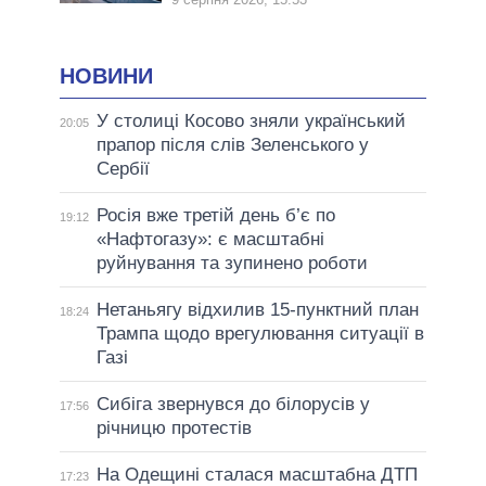
НОВИНИ
У столиці Косово зняли український
20:05
прапор після слів Зеленського у
Сербії
Росія вже третій день б’є по
19:12
«Нафтогазу»: є масштабні
руйнування та зупинено роботи
Нетаньягу відхилив 15-пунктний план
18:24
Трампа щодо врегулювання ситуації в
Газі
Сибіга звернувся до білорусів у
17:56
річницю протестів
На Одещині сталася масштабна ДТП
17:23