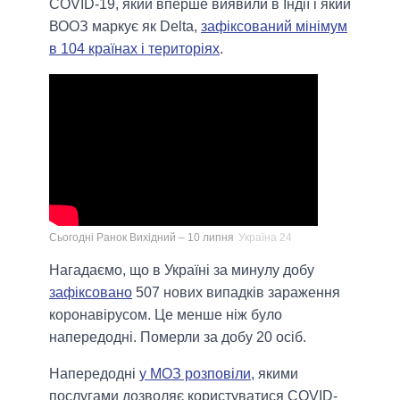
COVID-19, який вперше виявили в Індії і який
ВООЗ маркує як Delta,
зафіксований мінімум
в 104 країнах і територіях
.
Сьогодні Ранок Вихідний – 10 липня
Україна 24
Нагадаємо, що в Україні за минулу добу
зафіксовано
507 нових випадків зараження
коронавірусом. Це менше ніж було
напередодні. Померли за добу 20 осіб.
Напередодні
у МОЗ розповіли
, якими
послугами дозволяє користуватися COVID-