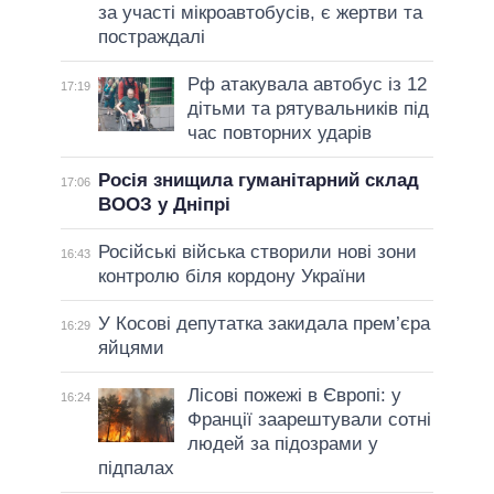
за участі мікроавтобусів, є жертви та
постраждалі
Рф атакувала автобус із 12
17:19
дітьми та рятувальників під
час повторних ударів
Росія знищила гуманітарний склад
17:06
ВООЗ у Дніпрі
Російські війська створили нові зони
16:43
контролю біля кордону України
У Косові депутатка закидала прем’єра
16:29
яйцями
Лісові пожежі в Європі: у
16:24
Франції заарештували сотні
людей за підозрами у
підпалах