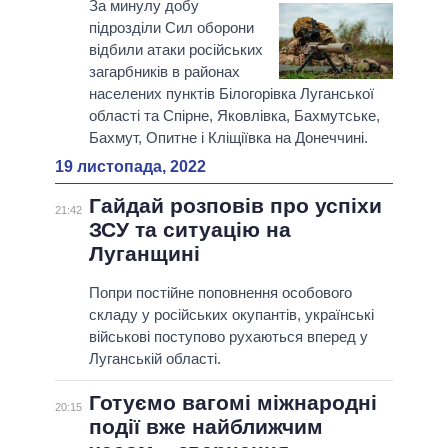
За минулу добу
підрозділи Сил оборони
відбили атаки російських
загарбників в районах
населених пунктів Білогорівка Луганської
області та Спірне, Яковлівка, Бахмутське,
Бахмут, Опитне і Кліщіївка на Донеччині.
19 листопада, 2022
Гайдай розповів про успіхи
21:42
ЗСУ та ситуацію на
Луганщині
Попри постійне поповнення особового
складу у російських окупантів, українські
військові поступово рухаються вперед у
Луганській області.
Готуємо вагомі міжнародні
20:15
події вже найближчим