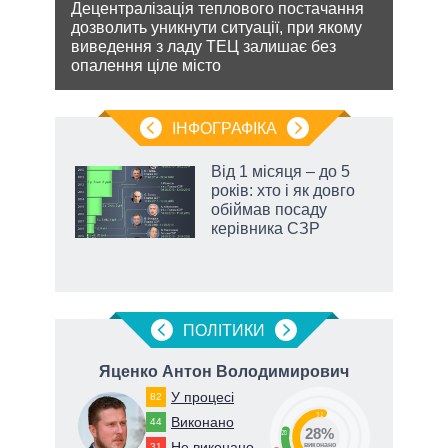
кова
Децентралізація теплового постачання
Біло
ру –
дозволить уникнути ситуації, при якому
ядер
виведення з ладу ТЕЦ залишає без
виріш
опалення ціле місто
війну
ІНФОГРАФІКА
жет
Від 1 місяця – до 5
років: хто і як довго
ків
обіймав посаду
керівника СЗР
ПОЛIТИКИ
ич
Яценко Антон Володимирович
У процесі
82
52
Виконано
44
28%
28
Не виконано
31
виконано