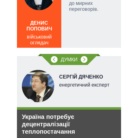
до мирних
їні
переговорів.
ДЕНИС
ПОПОВИЧ
Д
ПО
військовий
оглядач
ві
о
ДУМКИ
НОВ
СЕРГІЙ ДЯЧЕНКО
енергетичний експерт
Україна потребує
Зая
децентралізації
яде
теплопостачання
міг