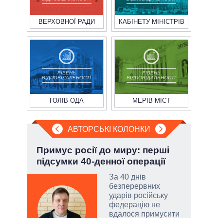
ВЕРХОВНОЇ РАДИ
КАБІНЕТУ МІНІСТРІВ
РІВЕНЬ
РІВЕНЬ
ВІДПОВІДАЛЬНОСТІ
ВІДПОВІДАЛЬНОСТІ
ГОЛІВ ОДА
МЕРІВ МІСТ
АВТОРСЬКІ КОЛОНКИ
»:
Примус росії до миру: перші
Ево
підсумки 40-денної операції
пер
Дра
За 40 днів
безперервних
ударів російську
емно
федерацію не
ові
вдалося примусити