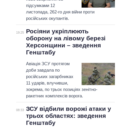
підсумками 12
листопада, 262-го дня війни проти
російських окупантів.
Росіяни укріплюють
19:25
оборону на лівому березі
Херсонщини – зведення
Генштабу
Авіація ЗСУ протягом
доби завдала по
російських загарбниках
11 ударів, влучивши,
зокрема, по трьох позиціях зенітно-
ракетних комплексів ворога.
ЗСУ відбили ворожі атаки у
08:33
трьох областях: зведення
Генштабу