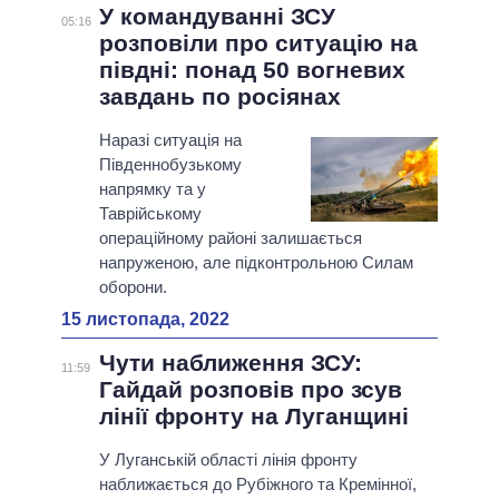
У командуванні ЗСУ
05:16
розповіли про ситуацію на
півдні: понад 50 вогневих
завдань по росіянах
Наразі ситуація на
Південнобузькому
напрямку та у
Таврійському
операційному районі залишається
напруженою, але підконтрольною Силам
оборони.
15 листопада, 2022
Чути наближення ЗСУ:
11:59
Гайдай розповів про зсув
лінії фронту на Луганщині
У Луганській області лінія фронту
наближається до Рубіжного та Кремінної,