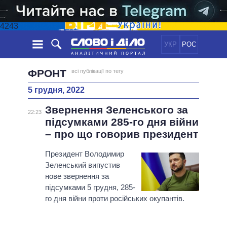
4243
УКР
РОС
НОВИНИ
ФРОНТ
всі публікації по тегу
5 грудня, 2022
ОБIЦЯНКИ
СТРІЧКА
ПОЛІТИКА
Звернення Зеленського за
ПОДІЇ
ЕКОНОМІКА
22:23
ПОЛIТИКИ
підсумками 285-го дня війни
СТАТТІ
СУСПІЛЬСТВО
– про що говорив президент
ІНФОГРАФІКА
ДУМКИ
СВІТ
УСІ ПОЛІТИКИ
ОГЛЯДИ
Президент Володимир
ПРЕЗИДЕНТ І ОФІС
ВІДЕО
Зеленський випустив
ДАЙДЖЕСТИ
ВЕРХОВНА РАДА
нове звернення за
ПІДТРИМАТИ
КАБІНЕТ МІНІСТРІВ
підсумками 5 грудня, 285-
ГОЛОВИ ОБЛАДМІНІСТРАЦІЙ
го дня війни проти російських окупантів.
ПОРІВНЯННЯ ПОЛІТИКІВ
МЕРИ МІСТ