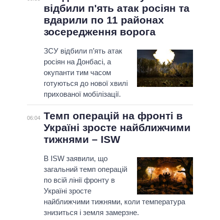
відбили п'ять атак росіян та
вдарили по 11 районах
зосередження ворога
ЗСУ відбили п’ять атак
росіян на Донбасі, а
окупанти тим часом
готуються до нової хвилі
прихованої мобілізації.
Темп операцій на фронті в
06:04
Україні зросте найближчими
тижнями – ISW
В ISW заявили, що
загальний темп операцій
по всій лінії фронту в
Україні зросте
найближчими тижнями, коли температура
знизиться і земля замерзне.