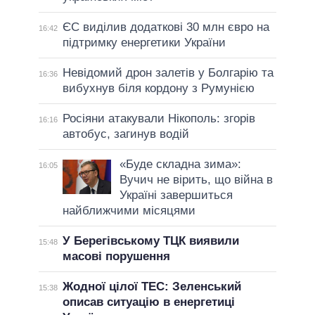
ЄС виділив додаткові 30 млн євро на
16:42
підтримку енергетики України
Невідомий дрон залетів у Болгарію та
16:36
вибухнув біля кордону з Румунією
Росіяни атакували Нікополь: згорів
16:16
автобус, загинув водій
«Буде складна зима»:
16:05
Вучич не вірить, що війна в
Україні завершиться
найближчими місяцями
У Берегівському ТЦК виявили
15:48
масові порушення
Жодної цілої ТЕС: Зеленський
15:38
описав ситуацію в енергетиці