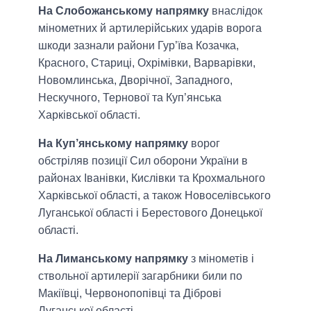
На Слобожанському напрямку
внаслідок
мінометних й артилерійських ударів ворога
шкоди зазнали райони Гур’їва Козачка,
Красного, Стариці, Охрімівки, Варварівки,
Новомлинська, Дворічної, Западного,
Нескучного, Тернової та Куп’янська
Харківської області.
На Куп’янському напрямку
ворог
обстріляв позиції Сил оборони України в
районах Іванівки, Кислівки та Крохмального
Харківської області, а також Новоселівського
Луганської області і Берестового Донецької
області.
На Лиманському напрямку
з мінометів і
ствольної артилерії загарбники били по
Макіївці, Червонопопівці та Діброві
Луганської області.