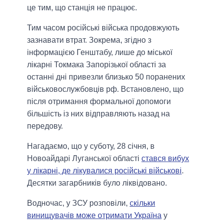
це тим, що станція не працює.
Тим часом російські війська продовжують
зазнавати втрат. Зокрема, згідно з
інформацією Генштабу, лише до міської
лікарні Токмака Запорізької області за
останні дні привезли близько 50 поранених
військовослужбовців рф. Встановлено, що
після отримання формальної допомоги
більшість із них відправляють назад на
передову.
Нагадаємо, що у суботу, 28 січня, в
Новоайдарі Луганської області
стався вибух
у лікарні, де лікувалися російські військові
.
Десятки загарбників було ліквідовано.
Водночас, у ЗСУ розповіли,
скільки
винищувачів може отримати Україна
у