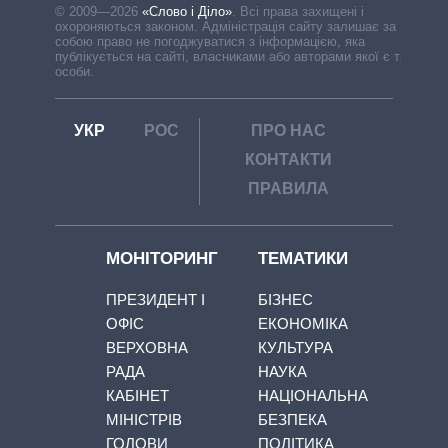
© 2009—2026
«Слово і Діло»
.
Всі права захищені і
охороняються законом. Адміністрація сайту залишає за
собою право не погоджуватися з інформацією, яка
публікується на сайті, власниками або авторами якої є треті
особи.
УКР
РОС
ПРО НАС
КОНТАКТИ
ПРАВИЛА
МОНІТОРИНГ
ТЕМАТИКИ
ПРЕЗИДЕНТ І
БІЗНЕС
ОФІС
ЕКОНОМІКА
ВЕРХОВНА
КУЛЬТУРА
РАДА
НАУКА
КАБІНЕТ
НАЦІОНАЛЬНА
МІНІСТРІВ
БЕЗПЕКА
ГОЛОВИ
ПОЛІТИКА