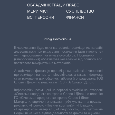
ОБЛАДМІНІСТРАЦІЙ
ПРАВО
МЕРИ МІСТ
СУСПІЛЬСТВО
ВСІ ПЕРСОНИ
ФІНАНСИ
info@slovoidilo.ua
Використання будь-яких матеріалів, розміщених на сайті,
дозволяється при вказуванні посилання (для інтернет-видань
— гіперпосилання) на www.slovoidilo.ua. Посилання
(гіперпосилання) обов’язкове незалежно від повного або
часткового використання матеріалів.
Аналітична інформація про обіцянки політиків і чиновників,
що розміщені на порталі slovoidilo.ua, а також інформація про
стан виконання цих обіцянок, зібрана й опрацьована ТОВ «ІА
Слово і Діло» і є власністю ТОВ «ІА Слово і Діло».
Інфографіки, розміщені на порталі slovoidilo.ua, створені ГО
«Система народного контролю Слово і Діло» і є власністю
ГО «Система народного контролю Слово і Діло».
Матеріали, відмічені значками, публікуються на правах
реклами: «Промо», «Новини компаній», «Позиція»,
«Партнерський матеріал», «Спецпроєкт», «За підтримки».
Редакція не несе відповідальності за факти та оціночні