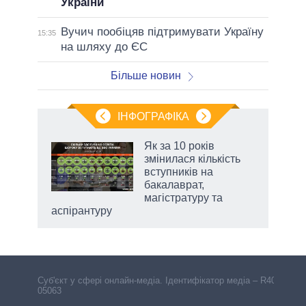
України
Вучич пообіцяв підтримувати Україну
15:35
на шляху до ЄС
Більше новин
ІНФОГРАФІКА
 5
Як за 10 років
вго
змінилася кількість
вступників на
бакалаврат,
магістратуру та
аспірантуру
Cуб'єкт у сфері онлайн-медіа. Ідентифікатор медіа – R40-
05063