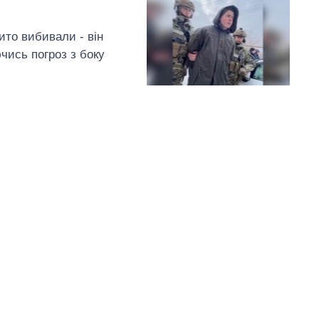
ито вибивали - він
чись погроз з боку