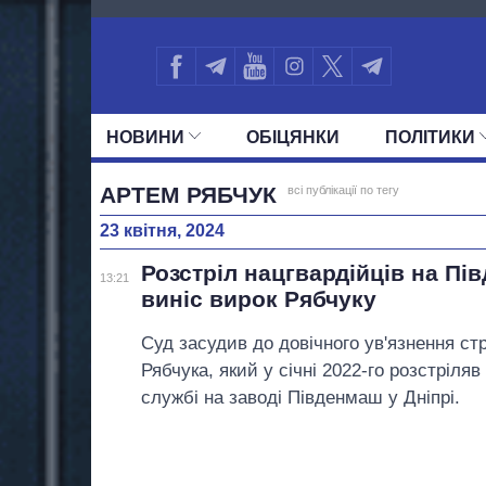
4058
НОВИНИ
ОБIЦЯНКИ
ПОЛIТИКИ
УСІ ПОЛІТИКИ
ПРЕЗИДЕНТ І ОФ
АРТЕМ РЯБЧУК
всі публікації по тегу
23 квітня, 2024
Розстріл нацгвардійців на Пі
13:21
виніс вирок Рябчуку
Суд засудив до довічного ув'язнення ст
Рябчука, який у січні 2022-го розстріляв
службі на заводі Південмаш у Дніпрі.