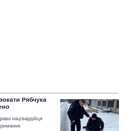
У процесі
46
43
Виконано
35
37
35%
Не виконано
24
виконано
22
Всього
107
Тищенко пообіцяв
внести
пропозиції щодо
розблокування портів
Одеси та експорту зерна
на розгляд комітету
двокати Рябчука
ено
права нацгвардійця
тримання.