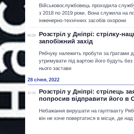
Військовослужбовець проходила службу 
з 2018 по 2019 роки. Вона служила на п
інженерно-технічних засобів охорони
Розстріл у Дніпрі: стрілку-н
00:28
запобіжний захід
Рябчуку належить пробути за ґратами до
утримувати під вартою його будуть без
нього застави
28 січня, 2022
Розстріл у Дніпрі: стрілець за
22:15
попросив відправити його в 
Небажання вирушати на гауптвахту Ряб
він не хоче повертатися в місце, де на