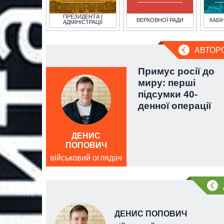
ПРЕЗИДЕНТА І
ВЕРХОВНОЇ РАДИ
КАБІ
АДМІНІСТРАЦІЇ
АВТОР
 за
Примус росії до
м»: чи
миру: перші
о
підсумки 40-
ез
денної операції
лістики
ДЕНИС
ПОПОВИЧ
військовий оглядач
ДЕНИС ПОПОВИЧ