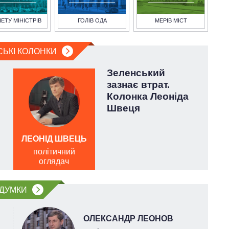
НЕТУ МІНІСТРІВ
ГОЛІВ ОДА
МЕРІВ МІСТ
СЬКІ КОЛОНКИ
Зеленський
зазнає втрат.
Колонка Леоніда
Швеця
ЛЕОНІД ШВЕЦЬ
О
політичний
оглядач
ДУМКИ
ОЛЕКСАНДР ЛЕОНОВ