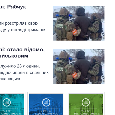
рі: Рябчук
й розстріляв своїх
оду у вигляді тримання
рі: стало відомо,
військовим
 служило 23 людини.
і відпочивали в спальних
 зненацька.
РІВЕНЬ
РІВЕНЬ
РІВЕНЬ
ДПОВІДАЛЬНОСТІ
ВІДПОВІДАЛЬНОСТІ
ВІДПОВІДАЛЬНОСТІ