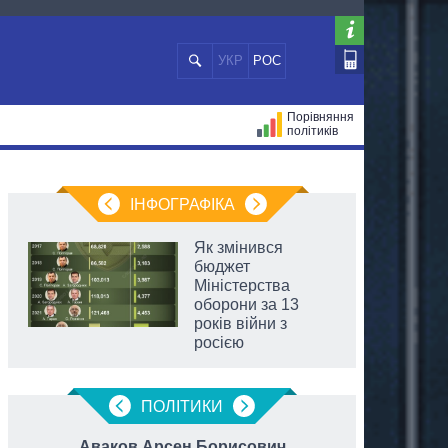
УКР
РОС
Порівняння
політиків
ЦІЙ
МЕРИ МІСТ
ВСІ ПЕРСОНИ
ІНФОГРАФІКА
Як змінився
бюджет
Міністерства
оборони за 13
років війни з
росією
ПОЛIТИКИ
Аваков Арсен Борисович
Ру