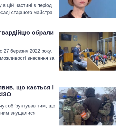
в цій частині в період
осаді старшого майстра
ацгвардійцю обрали
 27 березня 2022 року,
 можливості внесення за
явив, що кається і
СІЗО
чук обґрунтував тим, що
д ним знущалися