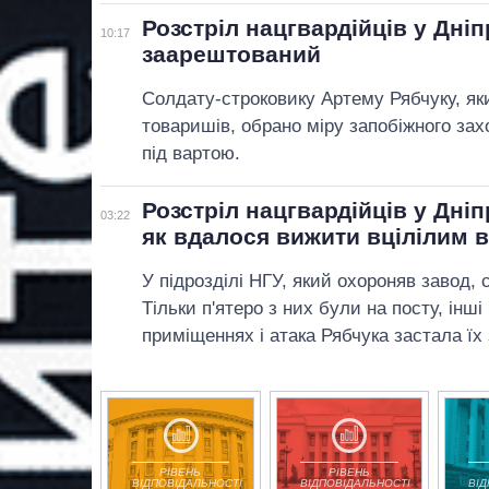
Розстріл нацгвардійців у Дніп
10:17
заарештований
Солдату-строковику Артему Рябчуку, яки
товаришів, обрано міру запобіжного зах
під вартою.
Розстріл нацгвардійців у Дніп
03:22
як вдалося вижити вцілілим 
У підрозділі НГУ, який охороняв завод,
Тільки п'ятеро з них були на посту, інш
приміщеннях і атака Рябчука застала їх
РІВЕНЬ
РІВЕНЬ
ВІДПОВІДАЛЬНОСТІ
ВІДПОВІДАЛЬНОСТІ
ВІ