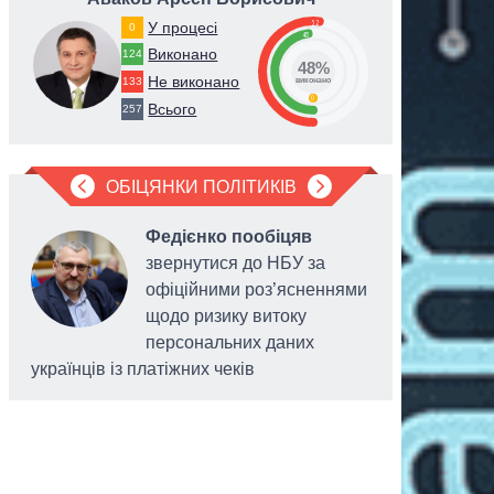
52
У процесі
0
48
Виконано
124
48%
Не виконано
133
виконано
0
Всього
257
ОБІЦЯНКИ ПОЛІТИКІВ
Федієнко пообіцяв
звернутися до НБУ за
офіційними роз’ясненнями
щодо ризику витоку
персональних даних
українців із платіжних чеків