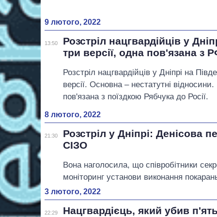
9 лютого, 2022
Розстріл нацгвардійців у Дніп
13:50
три версії, одна пов'язана з 
Розстріл нацгвардійців у Дніпрі на Пів
версії. Основна – нестатутні відносини.
пов'язана з поїздкою Рябчука до Росії.
8 лютого, 2022
Розстріл у Дніпрі: Денісова 
21:30
СІЗО
Вона наголосила, що співробітники сек
моніторинг установи виконання покаран
3 лютого, 2022
Нацгвардієць, який убив п'ять
22:29