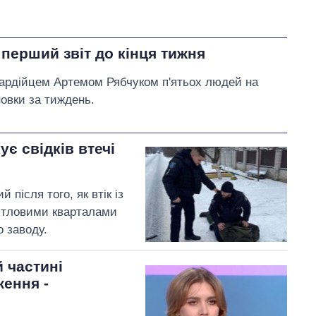
 перший звіт до кінця тижня
гвардійцем Артемом Рябчуком п'ятьох людей на
новки за тиждень.
ує свідків втечі
після того, як втік із
житловими кварталами
о заводу.
й частині
ження -