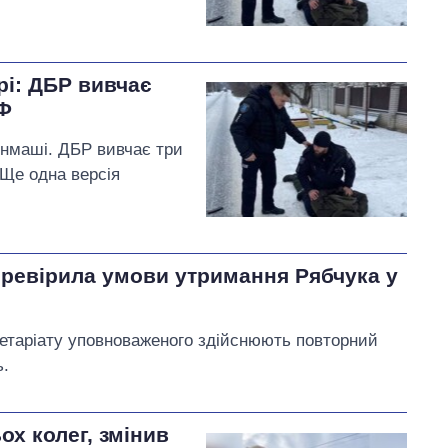
рі: ДБР вивчає
РФ
денмаші. ДБР вивчає три
 Ще одна версія
перевірила умови утримання Рябчука у
ретаріату уповноваженого здійснюють повторний
ь.
ох колег, змінив