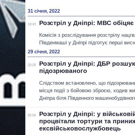
31 січня, 2022
Розстріл у Дніпрі: МВС обіцяє
18:43
Комісія з розслідування розстрілу нац
Південмаші у Дніпрі підготує перші вис
29 січня, 2022
Розстріл у Дніпрі: ДБР розшук
20:26
підозрюваного
Слідством встановлено, що підозрюваний 
місця події з бойовою зброєю, ходив 
Дніпра біля Південного машинобудівног
Розстріл у Дніпрі: у військові
05:56
процвітали тортури та прини
ексвійськовослужбовець