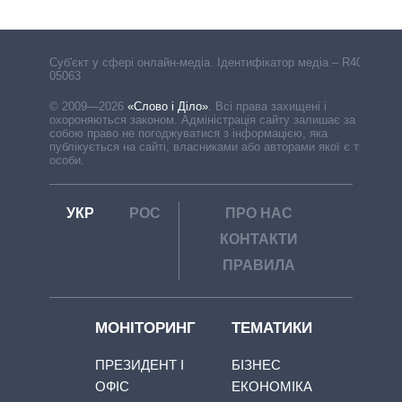
Cуб'єкт у сфері онлайн-медіа. Ідентифікатор медіа – R40-
05063
© 2009—2026
«Слово і Діло»
.
Всі права захищені і
охороняються законом. Адміністрація сайту залишає за
собою право не погоджуватися з інформацією, яка
публікується на сайті, власниками або авторами якої є треті
особи.
УКР
РОС
ПРО НАС
КОНТАКТИ
ПРАВИЛА
МОНІТОРИНГ
ТЕМАТИКИ
ПРЕЗИДЕНТ І
БІЗНЕС
ОФІС
ЕКОНОМІКА