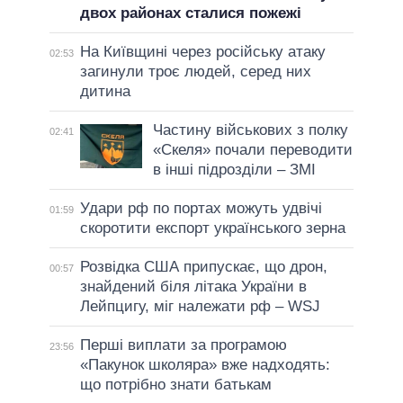
двох районах сталися пожежі
На Київщині через російську атаку
02:53
загинули троє людей, серед них
дитина
Частину військових з полку
02:41
«Скеля» почали переводити
в інші підрозділи – ЗМІ
Удари рф по портах можуть удвічі
01:59
скоротити експорт українського зерна
Розвідка США припускає, що дрон,
00:57
знайдений біля літака України в
Лейпцигу, міг належати рф – WSJ
Перші виплати за програмою
23:56
«Пакунок школяра» вже надходять:
що потрібно знати батькам