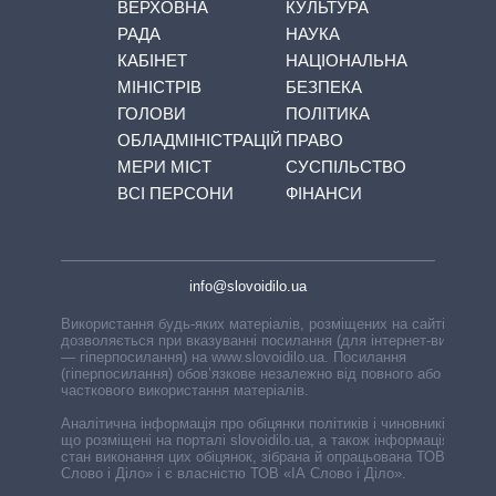
ВЕРХОВНА
КУЛЬТУРА
РАДА
НАУКА
КАБІНЕТ
НАЦІОНАЛЬНА
МІНІСТРІВ
БЕЗПЕКА
ГОЛОВИ
ПОЛІТИКА
ОБЛАДМІНІСТРАЦІЙ
ПРАВО
МЕРИ МІСТ
СУСПІЛЬСТВО
ВСІ ПЕРСОНИ
ФІНАНСИ
info@slovoidilo.ua
Використання будь-яких матеріалів, розміщених на сайті,
дозволяється при вказуванні посилання (для інтернет-видань
— гіперпосилання) на www.slovoidilo.ua. Посилання
(гіперпосилання) обов’язкове незалежно від повного або
часткового використання матеріалів.
Аналітична інформація про обіцянки політиків і чиновників,
що розміщені на порталі slovoidilo.ua, а також інформація про
стан виконання цих обіцянок, зібрана й опрацьована ТОВ «ІА
Слово і Діло» і є власністю ТОВ «ІА Слово і Діло».