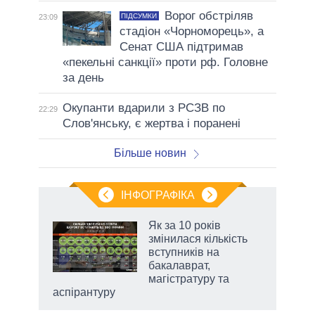
Ворог обстріляв
ПІДСУМКИ
23:09
стадіон «Чорноморець», а
Сенат США підтримав
«пекельні санкції» проти рф. Головне
за день
Окупанти вдарили з РСЗВ по
22:29
Слов'янську, є жертва і поранені
Більше новин
ІНФОГРАФІКА
 як
Як за 10 років
и за
змінилася кількість
вступників на
2027-
бакалаврат,
магістратуру та
аспірантуру