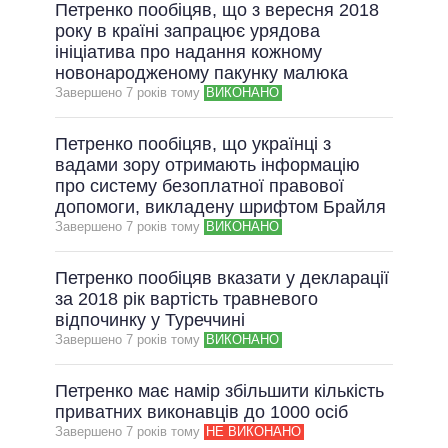
Петренко пообіцяв, що з вересня 2018
року в країні запрацює урядова
ініціатива про надання кожному
новонародженому пакунку малюка
Завершено 7 рокiв тому
ВИКОНАНО
Петренко пообіцяв, що українці з
вадами зору отримають інформацію
про систему безоплатної правової
допомоги, викладену шрифтом Брайля
Завершено 7 рокiв тому
ВИКОНАНО
Петренко пообіцяв вказати у декларації
за 2018 рік вартість травневого
відпочинку у Туреччині
Завершено 7 рокiв тому
ВИКОНАНО
Петренко має намір збільшити кількість
приватних виконавців до 1000 осіб
Завершено 7 рокiв тому
НЕ ВИКОНАНО