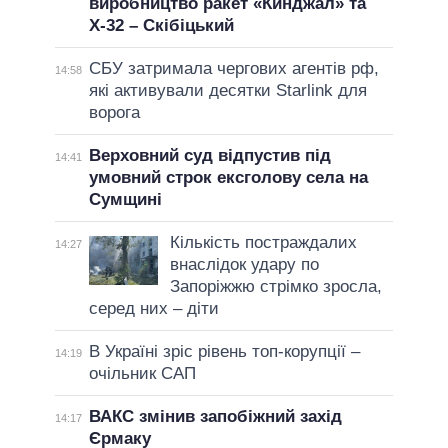
виробництво ракет «Кинджал» та
Х-32 – Скібіцький
СБУ затримала чергових агентів рф,
14:58
які активували десятки Starlink для
ворога
Верховний суд відпустив під
14:41
умовний строк ексголову села на
Сумщині
Кількість постраждалих
14:27
внаслідок удару по
Запоріжжю стрімко зросла,
серед них – діти
В Україні зріс рівень топ-корупції –
14:19
очільник САП
ВАКС змінив запобіжний захід
14:17
Єрмаку