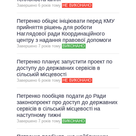
Завершено 6 рокiв тому
НЕ ВИКОНАНО
ВСІ ОБІЦЯНКИ
АРХІВНІ ОБІЦЯНКИ
Петренко обіцяє ініціювати перед КМУ
прийняття рішень для роботи
Наглядової ради Координаційного
центру з надання правової допомоги
Завершено 7 рокiв тому
ВИКОНАНО
Петренко планує запустити проект по
доступу до державних сервісів в
сільській місцевості
Завершено 6 рокiв тому
НЕ ВИКОНАНО
Петренко пообіцяв подати до Ради
законопроект про доступ до державних
сервісів в сільській місцевості на
наступному тижні
Завершено 7 рокiв тому
ВИКОНАНО