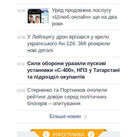
Уряд продовжив послугу
13:46
«Шлюб онлайн» ще на два
роки
У Лейпцигу дрон врізався у крило
13:38
українського Ан-124: ЗМІ розкрили
нові деталі
Сили оборони уразили пускові
13:11
установки «С-400», НПЗ у Татарстані
та підрозділ окупантів
Стерненко та Портников очолили
12:52
рейтинг довіри серед політичних
блогерів – опитування
Більше новин
ІНФОГРАФІКА