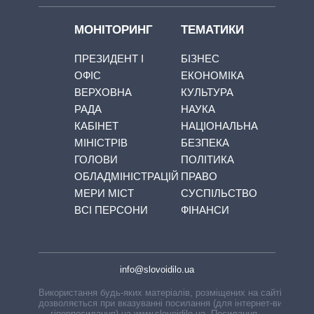
МОНІТОРИНГ
ТЕМАТИКИ
ПРЕЗИДЕНТ І
БІЗНЕС
ОФІС
ЕКОНОМІКА
ВЕРХОВНА
КУЛЬТУРА
РАДА
НАУКА
КАБІНЕТ
НАЦІОНАЛЬНА
МІНІСТРІВ
БЕЗПЕКА
ГОЛОВИ
ПОЛІТИКА
ОБЛАДМІНІСТРАЦІЙ
ПРАВО
МЕРИ МІСТ
СУСПІЛЬСТВО
ВСІ ПЕРСОНИ
ФІНАНСИ
info@slovoidilo.ua
Використання будь-яких матеріалів, розміщених на сайті,
дозволяється при вказуванні посилання (для інтернет-видань
— гіперпосилання) на www.slovoidilo.ua. Посилання