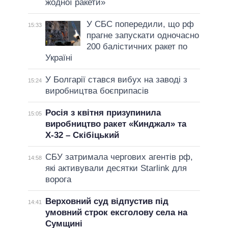
жодної ракети»
У СБС попередили, що рф
15:33
прагне запускати одночасно
200 балістичних ракет по
Україні
У Болгарії стався вибух на заводі з
15:24
виробництва боєприпасів
Росія з квітня призупинила
15:05
виробництво ракет «Кинджал» та
Х-32 – Скібіцький
СБУ затримала чергових агентів рф,
14:58
які активували десятки Starlink для
ворога
Верховний суд відпустив під
14:41
умовний строк ексголову села на
Сумщині