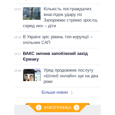
Кількість постраждалих
14:27
внаслідок удару по
Запоріжжю стрімко зросла,
серед них – діти
В Україні зріс рівень топ-корупції –
14:19
очільник САП
ВАКС змінив запобіжний захід
14:17
Єрмаку
Уряд продовжив послугу
13:46
«Шлюб онлайн» ще на два
роки
Більше новин
ІНФОГРАФІКА