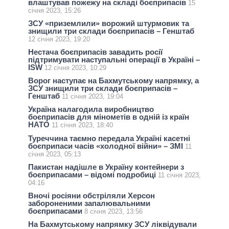
влаштував пожежу на складі боєприпасів
15
січня 2023, 15:26
ЗСУ «приземлили» ворожий штурмовик та
знищили три склади боєприпасів – Генштаб
12 січня 2023, 19:20
Нестача боєприпасів завадить росії
підтримувати наступальні операції в Україні –
ISW
12 січня 2023, 10:29
Ворог наступає на Бахмутському напрямку, а
ЗСУ знищили три склади боєприпасів –
Генштаб
11 січня 2023, 19:04
Україна налагодила виробництво
боєприпасів для мінометів в одній із країн
НАТО
11 січня 2023, 18:40
Туреччина таємно передала Україні касетні
боєприпаси часів «холодної війни» – ЗМІ
11
січня 2023, 05:13
Пакистан надішле в Україну контейнери з
боєприпасами – відомі подробиці
11 січня 2023,
04:16
Вночі росіяни обстріляли Херсон
забороненими запалювальними
боєприпасами
8 січня 2023, 13:56
На Бахмутському напрямку ЗСУ ліквідували