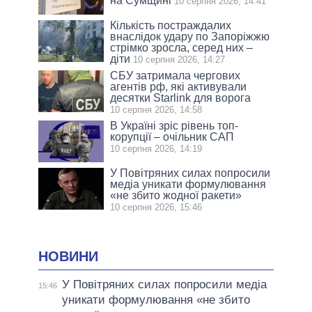
на Сумщині
10 серпня 2026, 14:41
Кількість постраждалих
внаслідок удару по Запоріжжю
стрімко зросла, серед них –
діти
10 серпня 2026, 14:27
СБУ затримала чергових
агентів рф, які активували
десятки Starlink для ворога
10 серпня 2026, 14:58
В Україні зріс рівень топ-
корупції – очільник САП
10 серпня 2026, 14:19
У Повітряних силах попросили
медіа уникати формулювання
«не збито жодної ракети»
10 серпня 2026, 15:46
НОВИНИ
У Повітряних силах попросили медіа
15:46
уникати формулювання «не збито