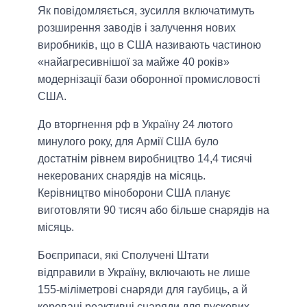
Як повідомляється, зусилля включатимуть
розширення заводів і залучення нових
виробників, що в США називають частиною
«найагресивнішої за майже 40 років»
модернізації бази оборонної промисловості
США.
До вторгнення рф в Україну 24 лютого
минулого року, для Армії США було
достатнім рівнем виробництво 14,4 тисячі
некерованих снарядів на місяць.
Керівництво міноборони США планує
виготовляти 90 тисяч або більше снарядів на
місяць.
Боєприпаси, які Сполучені Штати
відправили в Україну, включають не лише
155-міліметрові снаряди для гаубиць, а й
керовані реактивні снаряди для пускових