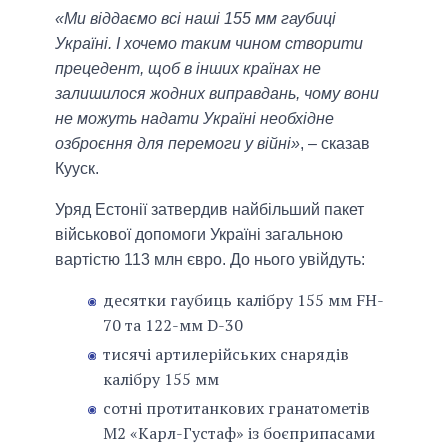
«Ми віддаємо всі наші 155 мм гаубиці
Україні. І хочемо таким чином створити
прецедент, щоб в інших країнах не
залишилося жодних виправдань, чому вони
не можуть надати Україні необхідне
озброєння для перемоги у війні»
, – сказав
Кууск.
Уряд Естонії затвердив найбільший пакет
військової допомоги Україні загальною
вартістю 113 млн євро. До нього увійдуть:
десятки гаубиць калібру 155 мм FH-
70 та 122-мм D-30
тисячі артилерійських снарядів
калібру 155 мм
сотні протитанкових гранатометів
М2 «Карл-Густаф» із боєприпасами