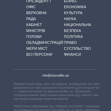
ПРЕЗИДЕНТ І
БІЗНЕС
ОФІС
ЕКОНОМІКА
ВЕРХОВНА
КУЛЬТУРА
РАДА
НАУКА
КАБІНЕТ
НАЦІОНАЛЬНА
МІНІСТРІВ
БЕЗПЕКА
ГОЛОВИ
ПОЛІТИКА
ОБЛАДМІНІСТРАЦІЙ
ПРАВО
МЕРИ МІСТ
СУСПІЛЬСТВО
ВСІ ПЕРСОНИ
ФІНАНСИ
info@slovoidilo.ua
Використання будь-яких матеріалів, розміщених на сайті,
дозволяється при вказуванні посилання (для інтернет-видань
— гіперпосилання) на www.slovoidilo.ua. Посилання
(гіперпосилання) обов’язкове незалежно від повного або
часткового використання матеріалів.
Аналітична інформація про обіцянки політиків і чиновників,
що розміщені на порталі slovoidilo.ua, а також інформація про