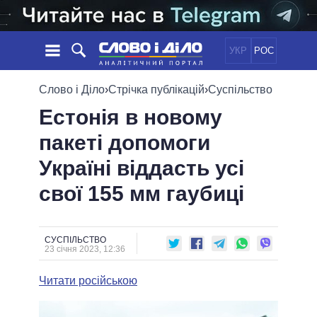
УКР
РОС
НОВИНИ
Слово і Діло
›
Стрічка публікацій
›
Суспільство
Естонія в новому
ОБIЦЯНКИ
СТРІЧКА
ПОЛІТИКА
пакеті допомоги
ПОДІЇ
ЕКОНОМІКА
ПОЛIТИКИ
Україні віддасть усі
СТАТТІ
СУСПІЛЬСТВО
ІНФОГРАФІКА
ДУМКИ
СВІТ
УСІ ПОЛІТИКИ
свої 155 мм гаубиці
ОГЛЯДИ
ПРЕЗИДЕНТ І ОФІС
ВІДЕО
ДАЙДЖЕСТИ
ВЕРХОВНА РАДА
СУСПІЛЬСТВО
ПІДТРИМАТИ
КАБІНЕТ МІНІСТРІВ
23 січня 2023, 12:36
ГОЛОВИ ОБЛАДМІНІСТРАЦІЙ
ПОРІВНЯННЯ ПОЛІТИКІВ
Читати російською
МЕРИ МІСТ
ВСІ ПЕРСОНИ