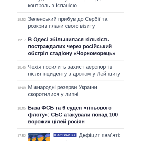
контроль з Іспанією
Зеленський прибув до Сербії та
19:52
розкрив плани свого візиту
В Одесі збільшилася кількість
19:17
постраждалих через російський
обстріл стадіону «Чорноморець»
Чехія посилить захист аеропортів
18:45
після інциденту з дроном у Лейпцигу
Міжнародні резерви України
18:09
скоротилися у липні
База ФСБ та 6 суден «тіньового
18:05
флоту»: СБС атакували понад 100
ворожих цілей росіян
Дефіцит пам’яті:
ІНФОГРАФІКА
17:52