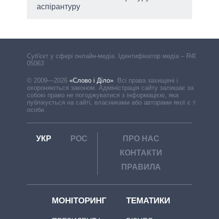
аспірантуру
Cуб'єкт у сфері онлайн-медіа. Ідентифікатор медіа – R40-
05063
© 2009—2026
«Слово і Діло»
.
Всі права захищені і
охороняються законом. Адміністрація сайту залишає за
собою право не погоджуватися з інформацією, яка
публікується на сайті, власниками або авторами якої є треті
особи.
УКР
РОС
ПРО НАС
КОНТАКТИ
ПРАВИЛА
МОНІТОРИНГ
ТЕМАТИКИ