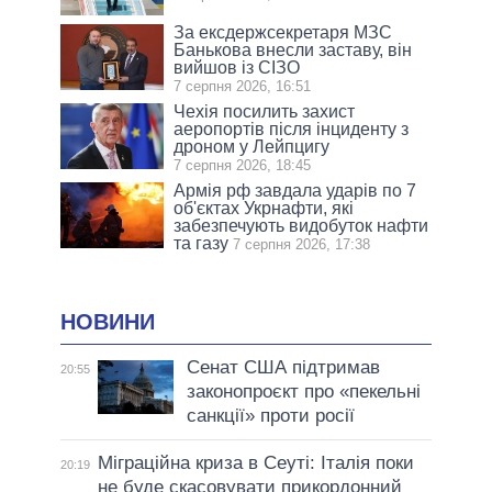
За ексдержсекретаря МЗС
Банькова внесли заставу, він
вийшов із СІЗО
7 серпня 2026, 16:51
Чехія посилить захист
аеропортів після інциденту з
дроном у Лейпцигу
7 серпня 2026, 18:45
Армія рф завдала ударів по 7
об'єктах Укрнафти, які
забезпечують видобуток нафти
та газу
7 серпня 2026, 17:38
НОВИНИ
Сенат США підтримав
20:55
законопроєкт про «пекельні
санкції» проти росії
Міграційна криза в Сеуті: Італія поки
20:19
не буде скасовувати прикордонний