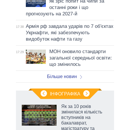
як зріс попит на чипи за
останні роки і що
прогнозують на 2027-й
Армія рф завдала ударів по 7 об'єктах
17:38
Укрнафти, які забезпечують
видобуток нафти та газу
МОН оновило стандарти
17:29
загальної середньої освіти:
що змінилось
Більше новин
ІНФОГРАФІКА
 5
Як за 10 років
вго
змінилася кількість
вступників на
бакалаврат,
магістратуру та