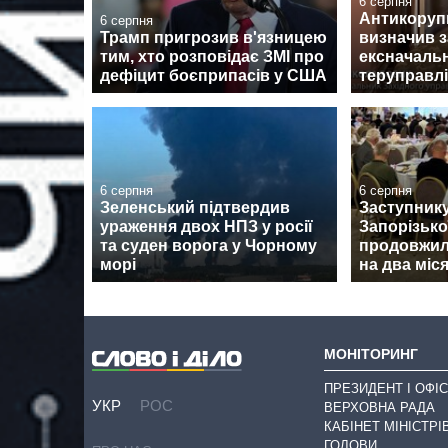
6 серпня
Антикоруп
6 серпня
Трамп пригрозив в'язницею
визначив з
тим, хто розповідає ЗМІ про
ексначаль
дефіцит боєприпасів у США
теруправл
6 серпня
6 серпня
Зеленський підтвердив
Заступник
ураження двох НПЗ у росії
Запорізько
та суден ворога у Чорному
продовжил
морі
на два міся
МОНІТОРИНГ
ПРЕЗИДЕНТ І ОФІС
УКР
РОС
ВЕРХОВНА РАДА
КАБІНЕТ МІНІСТРІ
ГОЛОВИ