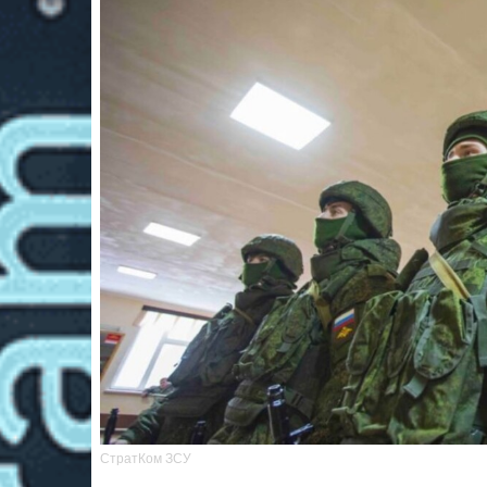
СтратКом ЗСУ