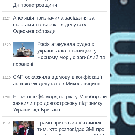
Дніпропетровщини
Апеляція призначила засідання за
12:24
скаргами на вирок ексдепутату
Одеської облради
Росія атакувала судно з
12:20
українською пшеницею у
Чорному морі, є загиблий та
поранені
САП оскаржила відмову в конфіскації
12:20
активів ексдепутата з Миколаївщини
Не менше $4 млрд на рік: у Міноборони
12:01
заявили про довгострокову підтримку
України від Британії
Трамп пригрозив в'язницею
11:34
тим, хто розповідає ЗМІ про