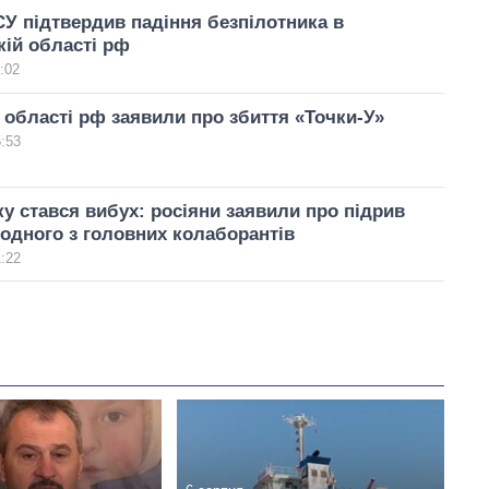
У підтвердив падіння безпілотника в
ій області рф
:02
 області рф заявили про збиття «Точки-У»
5:53
у стався вибух: росіяни заявили про підрив
одного з головних колаборантів
1:22