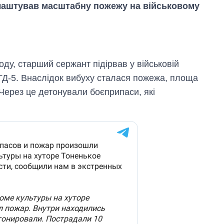
влаштував масштабну пожежу на військовому
оду, старший сержант підірвав у військовій
РГД-5. Внаслідок вибуху сталася пожежа, площа
Через це детонували боєприпаси, які
Вісім масованих
ударів по Україні
за літо: Київ та
область стали
головною ціллю
рф