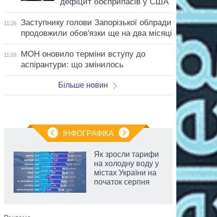
дефіцит боєприпасів у США
Заступнику голови Запорізької облради
11:26
продовжили обов'язки ще на два місяці
МОН оновило терміни вступу до
11:09
аспірантури: що змінилось
Більше новин
ІНФОГРАФІКА
Як зросли тарифи
на холодну воду у
містах України на
початок серпня