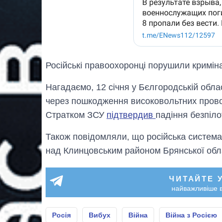
Російські правоохоронці порушили кримін
Нагадаємо, 12 січня у Бєлгородській обла
через пошкодження високовольтних провод
Стратком ЗСУ
підтвердив
падіння безпіло
Також повідомляли, що російська систем
над Клинцовським районом Брянської обла
ЧИТАЙТЕ 
найважливіше в
Росія
Вибух
Війна
Війна з Росією