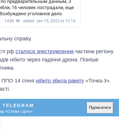
альну справу.
сті рф
сталося знеструмлення
частини регіону
ів нібито через падіння дрона. Пізніше
тника.
а ППО 14 січня
нібито збила ракету
«Точка-У»
сті.
У TELEGRAM
Підписатися
ід «Слово і діло»