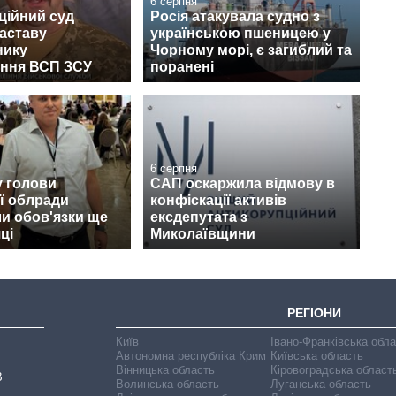
6 серпня
ційний суд
Росія атакувала судно з
аставу
українською пшеницею у
нику
Чорному морі, є загиблий та
іння ВСП ЗСУ
поранені
6 серпня
у голови
САП оскаржила відмову в
ї облради
конфіскації активів
и обов'язки ще
ексдепутата з
ці
Миколаївщини
РЕГІОНИ
Київ
Івано-Франківська обл
Автономна республіка Крим
Київська область
Вінницька область
Кіровоградська област
В
Волинська область
Луганська область