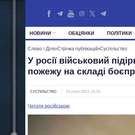
НОВИНИ
ОБIЦЯНКИ
ПОЛIТИКИ
УСІ ПОЛІТИКИ
ПРЕЗИДЕНТ І ОФ
Слово і Діло
›
Стрічка публікацій
›
Суспільство
У росії військовий піді
пожежу на складі боєпр
СУСПІЛЬСТВО
15 січня 2023, 15:26
Читати російською