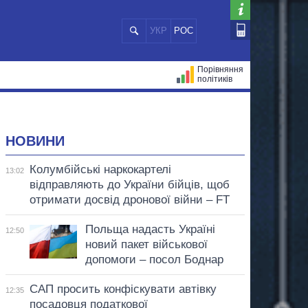
УКР
РОС
Порівняння
політиків
ЦІЙ
МЕРИ МІСТ
ВСІ ПЕРСОНИ
НОВИНИ
Колумбійські наркокартелі
13:02
відправляють до України бійців, щоб
отримати досвід дронової війни – FT
Польща надасть Україні
12:50
новий пакет військової
допомоги – посол Боднар
САП просить конфіскувати автівку
12:35
посадовця податкової