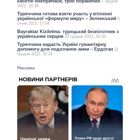
касетні боєприпаси, троє поранених
7 грудня
2022, 18:30
Туреччина готова взяти участь у втіленні
української «формули миру» – Зеленський
5
січня 2023, 17:54
Bayraktar Kizilelma: турецький безпілотник з
українським серцем
20 грудня 2022, 20:26
Туреччина надасть Україні гуманітарну
допомогу для подолання зими – Ердоган
11
грудня 2022, 20:24