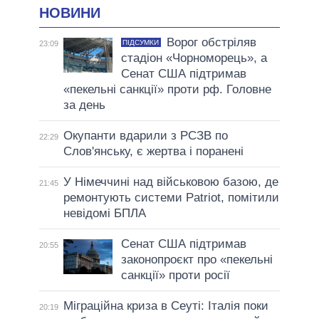
НОВИНИ
Ворог обстріляв
ПІДСУМКИ
23:09
стадіон «Чорноморець», а
Сенат США підтримав
«пекельні санкції» проти рф. Головне
за день
Окупанти вдарили з РСЗВ по
22:29
Слов'янську, є жертва і поранені
У Німеччині над військовою базою, де
21:45
ремонтують системи Patriot, помітили
невідомі БПЛА
Сенат США підтримав
20:55
законопроєкт про «пекельні
санкції» проти росії
Міграційна криза в Сеуті: Італія поки
20:19