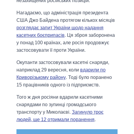
незахищених російських позицій.
Нагадаємо, що адміністрація президента
США Джо Байдена протягом кількох місяців
розглядає запит України щодо надання
касетних боєприпасів
. Ця зброя заборонена
у понад 100 країнах, але росія продовжує
застосовувати її проти України.
Окупанти застосовували касетні снаряди,
наприклад 29 вересня, коли
вдарили по
Криворізькому району
. Тоді було поранено
15 працівників одного із підприємств.
Того ж дня росіяни вдарили касетними
снарядами по зупинці громадського
транспорту у Миколаєві.
Загинуло троє
людей, ще 12 отримали поранення
.