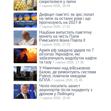
скоротилися у липні
7 серпня 2026, 18:09
Дефіцит пам’яті: як зріс попит
на чипи за останні роки і що
прогнозують на 2027-й
7 серпня 2026, 17:52
Нацбанк випустить пам’ятну
монету на честь Папи
Римського Івана Павла II
7 серпня 2026, 17:10
Армія рф завдала ударів по 7
об'єктах Укрнафти, які
забезпечують видобуток нафти
та газу
7 серпня 2026, 17:38
У Німеччині над військовою
базою, де ремонтують системи
Patriot, помітили невідомі
БПЛА
7 серпня 2026, 21:45
Чехія посилить захист
аеропортів після інциденту з
дроном у Лейпцигу
7 серпня 2026, 18:45