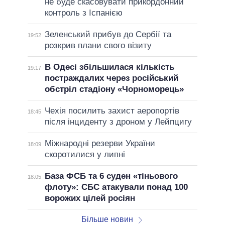
не буде скасовувати прикордонний
контроль з Іспанією
Зеленський прибув до Сербії та
19:52
розкрив плани свого візиту
В Одесі збільшилася кількість
19:17
постраждалих через російський
обстріл стадіону «Чорноморець»
Чехія посилить захист аеропортів
18:45
після інциденту з дроном у Лейпцигу
Міжнародні резерви України
18:09
скоротилися у липні
База ФСБ та 6 суден «тіньового
18:05
флоту»: СБС атакували понад 100
ворожих цілей росіян
Більше новин