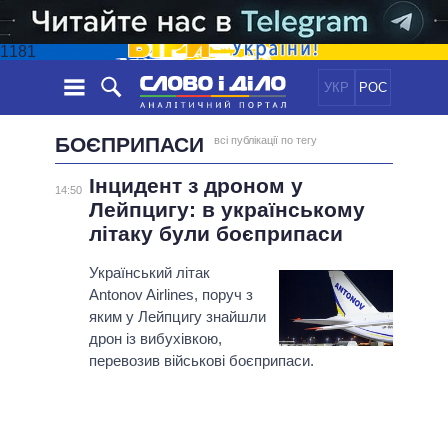
1181
УКР
РОС
НОВИНИ
БОЄПРИПАСИ
всі публікації по тегу
Інцидент з дроном у
ОБIЦЯНКИ
СТРІЧКА
ПОЛІТИКА
14:50
Лейпцигу: в українському
ПОДІЇ
ЕКОНОМІКА
ПОЛIТИКИ
літаку були боєприпаси
СТАТТІ
СУСПІЛЬСТВО
Український літак
ІНФОГРАФІКА
ДУМКИ
СВІТ
УСІ ПОЛІТИКИ
Antonov Airlines, поруч з
ОГЛЯДИ
ПРЕЗИДЕНТ І ОФІС
яким у Лейпцигу знайшли
ВІДЕО
ДАЙДЖЕСТИ
ВЕРХОВНА РАДА
дрон із вибухівкою,
перевозив військові боєприпаси.
ПІДТРИМАТИ
КАБІНЕТ МІНІСТРІВ
ГОЛОВИ ОБЛАДМІНІСТРАЦІЙ
ПОРІВНЯННЯ ПОЛІТИКІВ
МЕРИ МІСТ