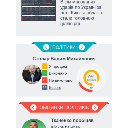
жет
Вісім масованих
ударів по Україні за
ків
літо: Київ та область
стали головною
ціллю рф
аспі
ПОЛIТИКИ
вич
Столар Вадим Михайлович
У процесі
59
Виконано
0
0%
Не виконано
13
82
виконано
18
Всього
72
0
ОБІЦЯНКИ ПОЛІТИКІВ
Ткаченко пообіцяв
одо
відкрити нову