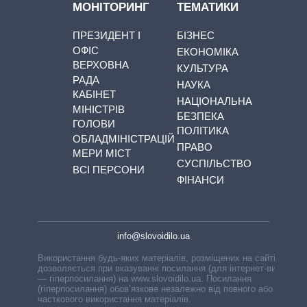
МОНІТОРИНГ
ТЕМАТИКИ
ПРЕЗИДЕНТ І
БІЗНЕС
ОФІС
ЕКОНОМІКА
ВЕРХОВНА
КУЛЬТУРА
РАДА
НАУКА
КАБІНЕТ
НАЦІОНАЛЬНА
МІНІСТРІВ
БЕЗПЕКА
ГОЛОВИ
ПОЛІТИКА
ОБЛАДМІНІСТРАЦІЙ
ПРАВО
МЕРИ МІСТ
СУСПІЛЬСТВО
ВСІ ПЕРСОНИ
ФІНАНСИ
info@slovoidilo.ua
Використання будь-яких матеріалів, розміщених на сайті,
дозволяється при вказуванні посилання (для інтернет-видань
— гіперпосилання) на www.slovoidilo.ua. Посилання
(гіперпосилання) обов’язкове незалежно від повного або
часткового використання матеріалів.