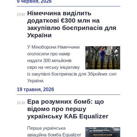
9 червня, 2026
Німеччина виділить
23:50
додаткові €300 млн на
закупівлю боєприпасів для
України
У Міноборони Німеччини
оголосили про намір
надати 300 мільйонів
євро на чеську ініціативу
із закупівлі боєприпасів для Збройних сил
України.
19 травня, 2026
Ера розумних бомб: що
15:30
відомо про першу
українську КАБ Equalizer
Перша українська
авіаційна бомба Equalizer