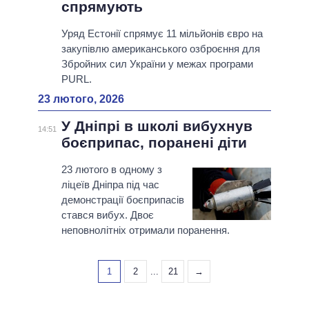
спрямують
Уряд Естонії спрямує 11 мільйонів євро на
закупівлю американського озброєння для
Збройних сил України у межах програми
PURL.
23 лютого, 2026
У Дніпрі в школі вибухнув
14:51
боєприпас, поранені діти
23 лютого в одному з
ліцеїв Дніпра під час
демонстрації боєприпасів
стався вибух. Двоє
неповнолітніх отримали поранення.
1
2
...
21
→