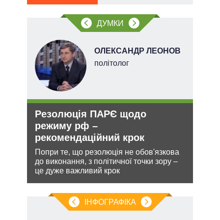
ДУМКИ
ОЛЕКСАНДР ЛЕОНОВ
політолог
Резолюція ПАРЄ щодо
Зая
О та
режиму рф –
яде
рекомендаційний крок
міг
Попри те, що резолюція не обов'язкова
Біло
до виконання, з політичної точки зору –
ядер
лютно
це дуже важливий крок
виріш
війну
ІНФОГРАФІКА