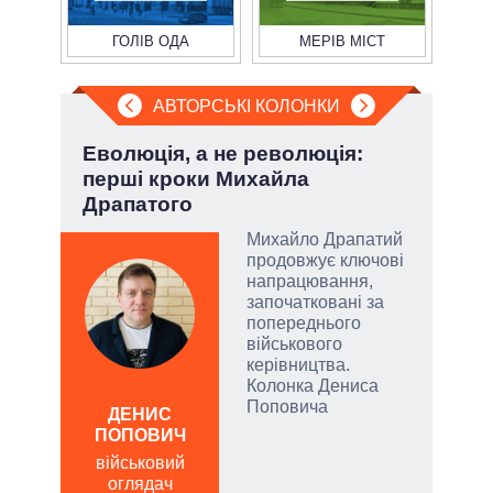
ГОЛІВ ОДА
МЕРІВ МІСТ
АВТОРСЬКІ КОЛОНКИ
»:
Еволюція, а не революція:
Лип
перші кроки Михайла
Кол
Драпатого
Михайло Драпатий
емно
продовжує ключові
ові
напрацювання,
започатковані за
їні
попереднього
військового
керівництва.
Колонка Дениса
ЛЕОН
Поповича
ДЕНИС
по
ПОПОВИЧ
о
військовий
оглядач