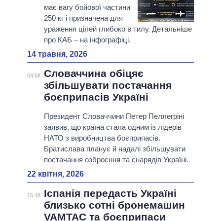
має вагу бойової частини
250 кг і призначена для
ураження цілей глибоко в тилу. Детальніше
про КАБ – на інфографіці.
14 травня, 2026
Словаччина обіцяє
04:58
збільшувати постачання
боєприпасів Україні
Президент Словаччини Петер Пеллегріні
заявив, що країна стала одним із лідерів
НАТО з виробництва боєприпасів.
Братислава планує й надалі збільшувати
постачання озброєння та снарядів Україні.
22 квітня, 2026
Іспанія передасть Україні
16:48
близько сотні бронемашин
VAMTAC та боєприпаси