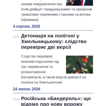
назвав повідомлення про
їхній дефіцит «зрадницькими» та пригрозив
тривалими тюремними строками за витоки
інформації.
4 серпня, 2026
Детонація на полігоні у
11:23
Хмельницькому: слідство
перевіряє дві версії
Слідство перевіряє
можливі порушення під
час перевезення та
розвантаження
боєприпасів, а також версію диверсії на
полігоні на Хмельниччині.
24 липня, 2026
Російська «Бандероль»: що
17:40
відомо про нову ворожу