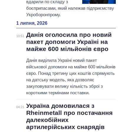
вдарили по складу з
боєприпасами, який належав підприємству
Укроборонпрому.
1 липня, 2026
Данія оголосила про новий
10:51
пакет допомоги Україні на
майже 600 мільйонів євро
Данія виділила Україні новий пакет
військової допомоги на майже 600 мільйонів
євро. Понад третину цих коштів спрямують
на датську модель, яка дозволяє
закуповувати велику кількість зброї з
короткими термінами поставки.
Україна домовилася з
04:21
Rheinmetall про постачання
далекобійних
артилерійських снарядів