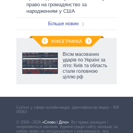
право на громадянство за
народженням у США
Більше новин
ІНФОГРАФІКА
и на
Вісім масованих
ударів по Україні за
а
літо: Київ та область
стали головною
ціллю рф
Cуб'єкт у сфері онлайн-медіа. Ідентифікатор медіа – R40-
05063
© 2009—2026
«Слово і Діло»
.
Всі права захищені і
охороняються законом. Адміністрація сайту залишає за
собою право не погоджуватися з інформацією, яка