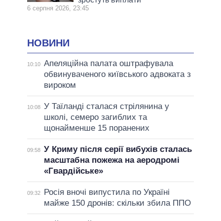
6 серпня 2026, 23:45
НОВИНИ
Апеляційна палата оштрафувала
10:10
обвинуваченого київського адвоката з
вироком
У Таїланді сталася стрілянина у
10:08
школі, семеро загиблих та
щонайменше 15 поранених
У Криму після серії вибухів сталась
09:58
масштабна пожежа на аеродромі
«Гвардійське»
Росія вночі випустила по Україні
09:32
майже 150 дронів: скільки збила ППО