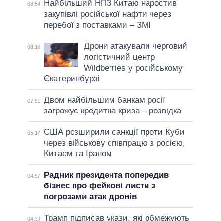
Найбільший НПЗ Китаю наростив
08:54
закупівлі російської нафти через
перебої з поставками – ЗМІ
Дрони атакували черговий
08:16
логістичний центр
Wildberries у російському
Єкатеринбурзі
Двом найбільшим банкам росії
07:51
загрожує кредитна криза – розвідка
США розширили санкції проти Куби
05:17
через військову співпрацю з росією,
Китаєм та Іраном
Радник президента попередив
04:57
бізнес про фейкові листи з
погрозами атак дронів
Трамп підписав укази, які обмежують
04:39