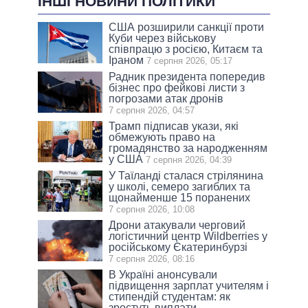
ІНШІ НОВИНИ ПОЛІТИКИ
США розширили санкції проти
Куби через військову
співпрацю з росією, Китаєм та
Іраном
7 серпня 2026, 05:17
Радник президента попередив
бізнес про фейкові листи з
погрозами атак дронів
7 серпня 2026, 04:57
Трамп підписав укази, які
обмежують право на
громадянство за народженням
у США
7 серпня 2026, 04:39
У Таїланді сталася стрілянина
у школі, семеро загиблих та
щонайменше 15 поранених
7 серпня 2026, 10:08
Дрони атакували черговий
логістичний центр Wildberries у
російському Єкатеринбурзі
7 серпня 2026, 08:16
В Україні анонсували
підвищення зарплат учителям і
стипендій студентам: як
зростуть виплати