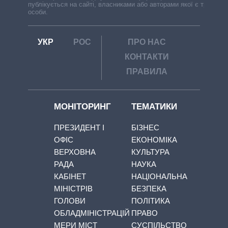
публікується на сайті, власниками або авторами якої є треті
особи.
УКР
РОС
ПРО НАС
КОНТАКТИ
ПРАВИЛА
МОНІТОРИНГ
ТЕМАТИКИ
ПРЕЗИДЕНТ І
БІЗНЕС
ОФІС
ЕКОНОМІКА
ВЕРХОВНА
КУЛЬТУРА
РАДА
НАУКА
КАБІНЕТ
НАЦІОНАЛЬНА
МІНІСТРІВ
БЕЗПЕКА
ГОЛОВИ
ПОЛІТИКА
ОБЛАДМІНІСТРАЦІЙ
ПРАВО
МЕРИ МІСТ
СУСПІЛЬСТВО