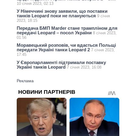
10 січня 2023, 02:13
У Німеччині знову заявили, що поставки
танків Leopard поки не плануються
9 січня
2023, 18:15
Передача БМП Marder стане трампліном для
передачі Leopard – посол України
8 січня 2023,
01:56
Моравецький розповів, чи вдасться Польщі
передати Україні танки Leopard 2
7 січня 2023,
17:45
У Європарламенті підтримали поставку
Україні танків Leopard
7 січня 2023, 16:08