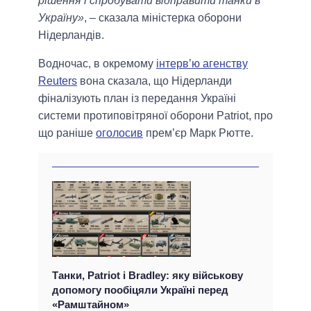
рішення і спробувати відправити танки в
Україну»
, – сказала міністерка оборони
Нідерландів.
Водночас, в окремому
інтерв’ю агенству
Reuters
вона сказала, що Нідерланди
фіналізують план із передання Україні
системи протиповітряної оборони Patriot, про
що раніше
оголосив
прем’єр Марк Рютте.
Танки, Patriot і Bradley: яку військову
допомогу пообіцяли Україні перед
«Рамштайном»