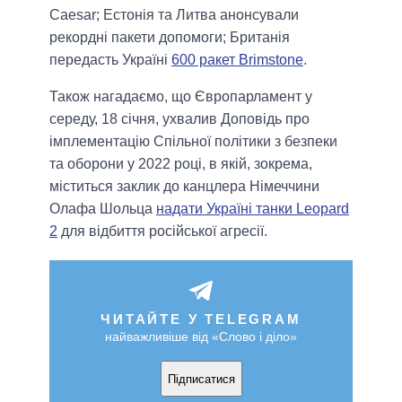
Caesar; Естонія та Литва анонсували
рекордні пакети допомоги; Британія
передасть Україні
600 ракет Brimstone
.
Також нагадаємо, що Європарламент у
середу, 18 січня, ухвалив Доповідь про
імплементацію Спільної політики з безпеки
та оборони у 2022 році, в якій, зокрема,
міститься заклик до канцлера Німеччини
Олафа Шольца
надати Україні танки Leopard
2
для відбиття російської агресії.
ЧИТАЙТЕ У TELEGRAM
найважливіше від «Слово і діло»
Підписатися