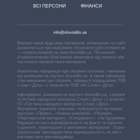
ВСІ ПЕРСОНИ
ФІНАНСИ
info@slovoidilo.ua
Використання будь-яких матеріалів, розміщених на сайті,
дозволяється при вказуванні посилання (для інтернет-видань
— гіперпосилання) на www.slovoidilo.ua. Посилання
(гіперпосилання) обов’язкове незалежно від повного або
часткового використання матеріалів.
Аналітична інформація про обіцянки політиків і чиновників,
що розміщені на порталі slovoidilo.ua, а також інформація про
стан виконання цих обіцянок, зібрана й опрацьована ТОВ «ІА
Слово і Діло» і є власністю ТОВ «ІА Слово і Діло».
Інфографіки, розміщені на порталі slovoidilo.ua, створені ГО
«Система народного контролю Слово і Діло» і є власністю
ГО «Система народного контролю Слово і Діло».
Матеріали, відмічені значками, публікуються на правах
реклами: «Промо», «Новини компаній», «Позиція»,
«Партнерський матеріал», «Спецпроєкт», «За підтримки».
Редакція не несе відповідальності за факти та оціночні
судження, оприлюднені у рекламних матеріалах. Згідно з
українським законодавством відповідальність за зміст
реклами несе рекламодавець.