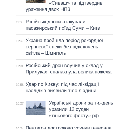
«Сиваш» та підтвердив
ураження двох НПЗ
Російські дрони атакували
11:36
пасажирський поїзд Суми – Київ
Україна пройшла період рекордної
11:32
серпневої спеки без відключень
світла – Шмигаль
Російський дрон влучив у склад у
11:01
Прилуках, спалахнула велика пожежа
Удар по Києву: під час ліквідації
10:56
наслідків виявили тіло людини
Українські дрони за тиждень
10:27
уразили 12 суден
«тіньового флоту» рф
Пентагон достроково усунув генерала,
10:24