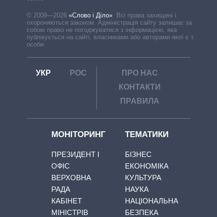
© 2009—2026
«Слово і Діло»
.
Всі права захищені і
охороняються законом. Адміністрація сайту залишає за
собою право не погоджуватися з інформацією, яка
публікується на сайті, власниками або авторами якої є треті
особи.
УКР
РОС
ПРО НАС
КОНТАКТИ
ПРАВИЛА
МОНІТОРИНГ
ТЕМАТИКИ
ПРЕЗИДЕНТ І
БІЗНЕС
ОФІС
ЕКОНОМІКА
ВЕРХОВНА
КУЛЬТУРА
РАДА
НАУКА
КАБІНЕТ
НАЦІОНАЛЬНА
МІНІСТРІВ
БЕЗПЕКА