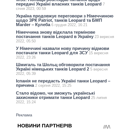
передачі Україні власних танків Leopard
7
січня 2023, 00:59
Україна продовжує переговори з Німеччиною
щодо ЗРК Patriot, танків Leopard та БМП
Marder – Кулеба
6 грудня 2022, 16:21
Німеччина знову відклала термінове
постачання танків Leopard в Україну
23 вересня
2022, 05:50
У Німеччині назвали нову причину відмови
постачати танки Leopard для ЗСУ
15 вересня
2022, 23:26
Шмигаль та Шольц обговорили постачання
Україні німецьких танків Leopard 2
5 вересня
2022, 05:39
Іспанія не передасть Україні танки Leopard –
причина
2 серпня 2022, 15:25
Стало відомо, чи зможуть українські
захисники отримати танки Leopard
25 липня
2022, 15:24