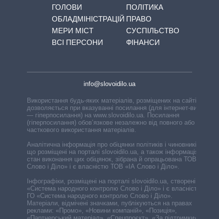
ГОЛОВИ
ПОЛІТИКА
ОБЛАДМІНІСТРАЦІЙ
ПРАВО
МЕРИ МІСТ
СУСПІЛЬСТВО
ВСІ ПЕРСОНИ
ФІНАНСИ
info@slovoidilo.ua
Використання будь-яких матеріалів, розміщених на сайті,
дозволяється при вказуванні посилання (для інтернет-видань
— гіперпосилання) на www.slovoidilo.ua. Посилання
(гіперпосилання) обов’язкове незалежно від повного або
часткового використання матеріалів.
Аналітична інформація про обіцянки політиків і чиновників,
що розміщені на порталі slovoidilo.ua, а також інформація про
стан виконання цих обіцянок, зібрана й опрацьована ТОВ «ІА
Слово і Діло» і є власністю ТОВ «ІА Слово і Діло».
Інфографіки, розміщені на порталі slovoidilo.ua, створені ГО
«Система народного контролю Слово і Діло» і є власністю
ГО «Система народного контролю Слово і Діло».
Матеріали, відмічені значками, публікуються на правах
реклами: «Промо», «Новини компаній», «Позиція»,
«Партнерський матеріал», «Спецпроєкт», «За підтримки».