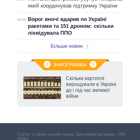
який координував підтримку України
Ворог вночі вдарив по Україні
09:59
ракетами та 151 дроном: скільки
ліквідувала ППО
Більше новин
ІНФОГРАФІКА
 як
Скільки картоплі
и за
вирощували в Україні
до і під час великої
2027-
війни
аспі
Cуб'єкт у сфері онлайн-медіа. Ідентифікатор медіа – R40-
05063