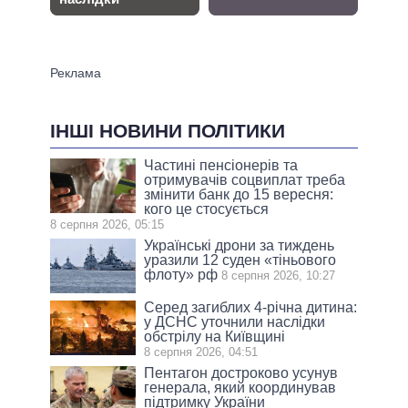
ІНШІ НОВИНИ ПОЛІТИКИ
Частині пенсіонерів та
отримувачів соцвиплат треба
змінити банк до 15 вересня:
кого це стосується
8 серпня 2026, 05:15
Українські дрони за тиждень
уразили 12 суден «тіньового
флоту» рф
8 серпня 2026, 10:27
Серед загиблих 4-річна дитина:
у ДСНС уточнили наслідки
обстрілу на Київщині
8 серпня 2026, 04:51
Пентагон достроково усунув
генерала, який координував
підтримку України