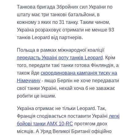
Танкова бригада Збройних сил України по
штату має три танкові батальйони, в
кожному з яких по 31 танку. Таким чином,
Україна розраховує отримати не менше 93
танків Leopard від партнерів.
Польща в рамках міжнародної коаліції
передасть Україні роту танків Leopard
. Крім
того, передати такі танки готова Фінляндія, а
також йде
скоординована кампанія тиску на
Німеччину
- якщо Берлін не хоче передавати
свої танки Україні, нехай хоча б не заважає
робити це іншим.
Україна отримає не тільки Leopard. Так,
Франція сподівається поставити Україні
легкі
бойові танки AMX 10-RC
протягом двох
місяців. А Уряд Великої Британії офіційно