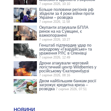
7 серпня 2026, 10:10
Більше половини регіонів рф
збідніли за 4 роки війни проти
України – розвідка
7 серпня 2026, 11:58
Окупанти атакували БПЛА
ринок на на Сумщині, є
важкопоранені
7 серпня 2026, 10:27
Генштаб підтвердив удар по
аеродрому «Гвардійське» та
ураження РЛС в Оленівці
7 серпня 2026, 12:49
Дрони атакували черговий
логістичний центр Wildberries у
російському Єкатеринбурзі
7 серпня 2026, 08:16
Двом найбільшим банкам росії
загрожує кредитна криза –
розвідка
7 серпня 2026, 07:51
НОВИНИ