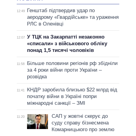
Генштаб підтвердив удар по
12:49
аеродрому «Гвардійське» та ураження
РЛС в Оленівці
У ТЦК на Закарпатті незаконно
12:07
«списали» з військового обліку
понад 1,5 тисячі чоловіків
Більше половини регіонів рф збідніли
11:58
за 4 роки війни проти України –
розвідка
КНДР заробила близько $22 млрд від
11:41
початку війни в Україні попри
міжнародні санкції – ЗМІ
САП у жовтні скерує до
11:20
суду справу бізнесмена
Комарницького про землю