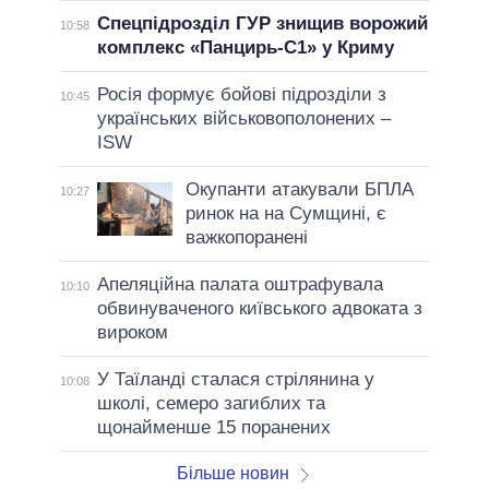
Спецпідрозділ ГУР знищив ворожий
10:58
комплекс «Панцирь-С1» у Криму
Росія формує бойові підрозділи з
10:45
українських військовополонених –
ISW
Окупанти атакували БПЛА
10:27
ринок на на Сумщині, є
важкопоранені
Апеляційна палата оштрафувала
10:10
обвинуваченого київського адвоката з
вироком
У Таїланді сталася стрілянина у
10:08
школі, семеро загиблих та
щонайменше 15 поранених
Більше новин