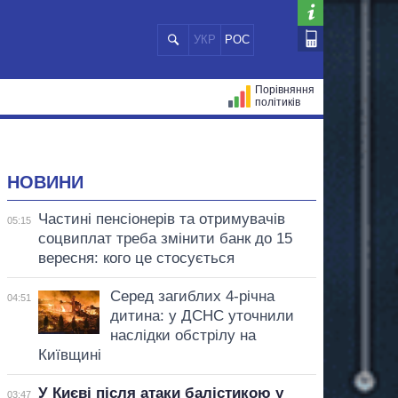
УКР
РОС
Порівняння
політиків
ЦІЙ
МЕРИ МІСТ
ВСІ ПЕРСОНИ
НОВИНИ
Частині пенсіонерів та отримувачів
05:15
соцвиплат треба змінити банк до 15
вересня: кого це стосується
Серед загиблих 4-річна
04:51
дитина: у ДСНС уточнили
наслідки обстрілу на
Київщині
У Києві після атаки балістикою у
03:47