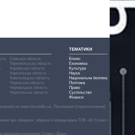
ТЕМАТИКИ
асть
Сумська область
Бізнес
Тернопільська область
Економіка
ь
Харківська область
Культура
Херсонська область
Наука
Хмельницька область
Національна безпека
Черкаська область
Політика
Чернівецька область
Право
Чернігівська область
Суспільство
Фінанси
лання) на www.slovoidilo.ua. Посилання (гіперпосилання)
онання цих обіцянок, зібрана й опрацьована ТОВ «ІА Слово і
ма народного контролю Слово і Діло».