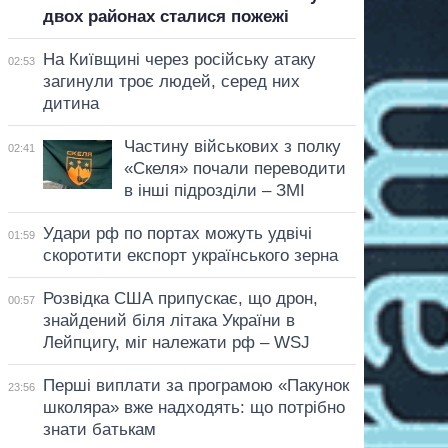
двох районах сталися пожежі
На Київщині через російську атаку
02:53
загинули троє людей, серед них
дитина
Частину військових з полку
02:41
«Скеля» почали переводити
в інші підрозділи – ЗМІ
Удари рф по портах можуть удвічі
01:59
скоротити експорт українського зерна
Розвідка США припускає, що дрон,
00:57
знайдений біля літака України в
Лейпцигу, міг належати рф – WSJ
Перші виплати за програмою «Пакунок
23:56
школяра» вже надходять: що потрібно
знати батькам