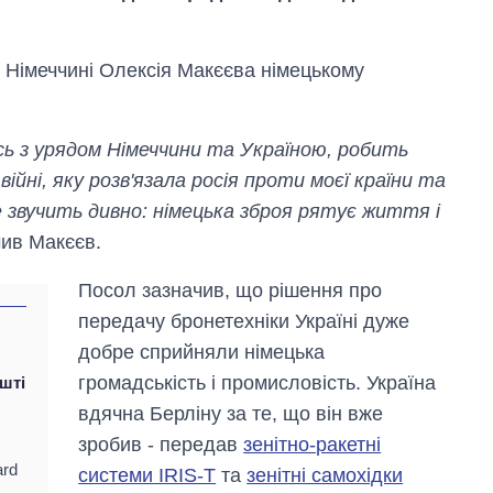
 Німеччині Олексія Макєєва німецькому
ь з урядом Німеччини та Україною, робить
ійні, яку розв'язала росія проти моєї країни та
 звучить дивно: німецька зброя рятує життя і
чив Макєєв.
Посол зазначив, що рішення про
передачу бронетехніки Україні дуже
добре сприйняли німецька
громадськість і промисловість. Україна
шті
Скільки картоплі
вдячна Берліну за те, що він вже
вирощували в
Україні до і під час
зробив - передав
зенітно-ракетні
великої війни
ard
системи IRIS-T
та
зенітні самохідки