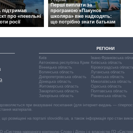
Перші виплати за
 підтримав
програмою «Пакунок
кт про «пекельні
школяра» вже надходять:
оти росії
що потрібно знати батькам
РЕГІОНИ
Київ
Івано-Франківська обл
Автономна республіка Крим
Київська область
Вінницька область
Кіровоградська област
В
Волинська область
Луганська область
Дніпропетровська область
Львівська область
Й
Донецька область
Миколаївська область
Житомирська область
Одеська область
Закарпатська область
Полтавська область
Запорізька область
Рівненська область
 дозволяється при вказуванні посилання (для інтернет-видань — гіперпоси
стання матеріалів.
, що розміщені на порталі slovoidilo.ua, а також інформація про стан вик
і ГО «Система народного контролю Слово і Діло» і є власністю ГО «Систе