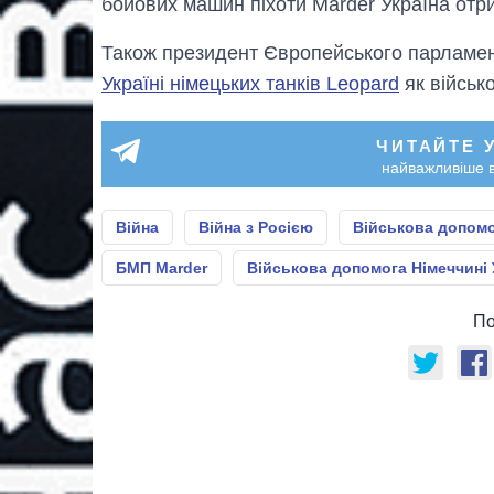
бойових машин піхоти Marder Україна отр
Також президент Європейського парламе
Україні німецьких танків Leopard
як військ
ЧИТАЙТЕ 
найважливіше в
Війна
Війна з Росією
Військова допомо
БМП Marder
Військова допомога Німеччині 
По