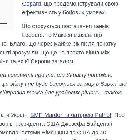
Gepard
, що продемонстрували свою
ефективність у бойових умовах.
Що стосується постачання танків
Leopard, то Макєєв сказав, що
о. Благо, що через майже рік після початку
решті зрозуміли, що це не просто війна між
їни та всієї Європи загалом.
ей говорять про те, що Україну потрібно
цю війну і не буде боротися за мир в Європі від
 відправна точка для урядових рішень - також
ати Україні
БМП Marder та батарею Patriot
. Про
оворів президента США Джозефа Байдена і
омовленостями Німеччини та США до 40