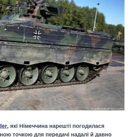
der
, які Німеччина нарешті погодилася
вною точкою для передачі надалі й давно