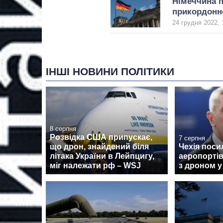
Німеччина п
прикордонн
24 грудня 2022, 
ІНШІ НОВИНИ ПОЛІТИКИ
8 серпня
Розвідка США припускає,
7 серпня
що дрон, знайдений біля
Чехія поси
літака України в Лейпцигу,
аеропортів
міг належати рф – WSJ
з дроном у