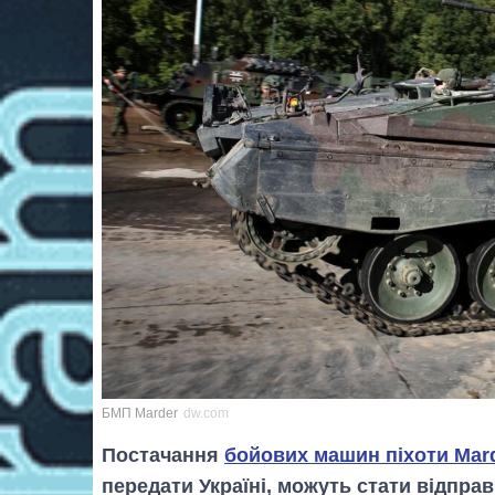
БМП Marder
dw.com
Постачання
бойових машин піхоти Mar
передати Україні, можуть стати відпра