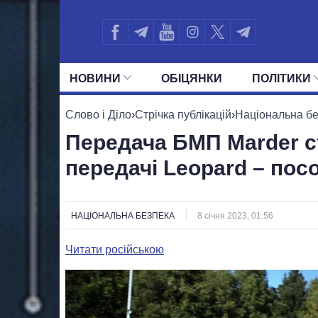
НОВИНИ
ОБIЦЯНКИ
ПОЛIТИКИ
УСІ ПОЛІТИКИ
ПРЕЗИДЕНТ І ОФ
Слово і Діло
›
Стрічка публікацій
›
Національна б
Передача БМП Marder с
передачі Leopard – пос
НАЦІОНАЛЬНА БЕЗПЕКА
8 січня 2023, 01:56
Читати російською