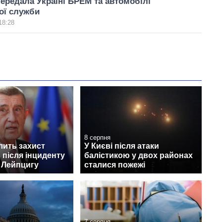
ередала Україні БРЕМ та автомобілі
ої служби
18:28
8 серпня
лить захист
У Києві після атаки
 після інциденту
балістикою у двох районах
 Лейпцигу
сталися пожежі
7 серпня