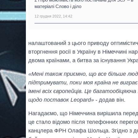
матеріалі Слово і діло
12 грудня 2022, 14:42
налаштований з цього приводу оптимістичн
вторгнення росії в Україну в Німеччині на
двома країнами, а битва за існування Укра
«Мені також приємно, що все більше люд
підтримувати, поки моя країна не виграє 
імені всіх європейців. Це багатообіцяюча
щодо поставок Leopard»
- додав він.
Нагадаємо, що Німеччина вирішила перед
це стало відомо після телефонних перег
канцлера ФРН Олафа Шольца. Згідно з д