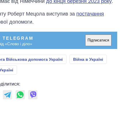
имає від Німеччини
до кінця березня 2023 року
.
нту Роберт Мецола виступив за
постачання
ової допомоги.
У TELEGRAM
Підписатися
ід «Слово і діло»
га Військова допомога Україні
Війна в Україні
Україні
ділитися: