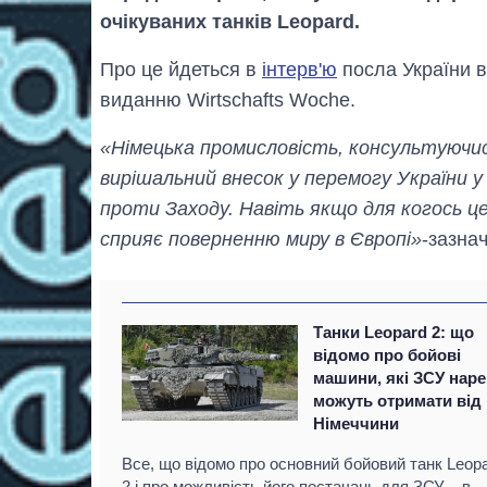
очікуваних танків Leopard.
Про це йдеться в
інтерв'ю
посла України в
виданню Wirtschafts Woche.
«Німецька промисловість, консультуючис
вирішальний внесок у перемогу України у в
проти Заходу. Навіть якщо для когось це
сприяє поверненню миру в Європі»
-зазна
Танки Leopard 2: що
відомо про бойові
машини, які ЗСУ наре
можуть отримати від
Німеччини
Все, що відомо про основний бойовий танк Leop
2 і про можливість його постачань для ЗСУ – в