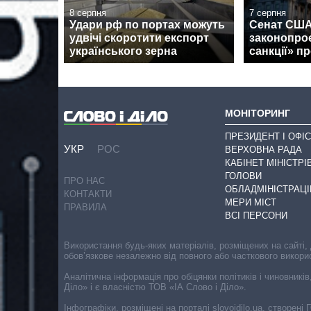
8 серпня
7 серпня
Удари рф по портах можуть
Сенат США
удвічі скоротити експорт
законопроє
українського зерна
санкції» пр
МОНІТОРИНГ
ПРЕЗИДЕНТ І ОФІС
УКР
РОС
ВЕРХОВНА РАДА
КАБІНЕТ МІНІСТРІ
ГОЛОВИ
ПРО НАС
ОБЛАДМІНІСТРАЦІ
КОНТАКТИ
МЕРИ МІСТ
ПРАВИЛА
ВСІ ПЕРСОНИ
Використання будь-яких матеріалів, розміщених на сайті,
обов’язкове незалежно від повного або часткового викори
Аналітична інформація про обіцянки політиків і чиновників
Діло» і є власністю ТОВ «ІА Слово і Діло».
Інфографіки, розміщені на порталі slovoidilo.ua, створен