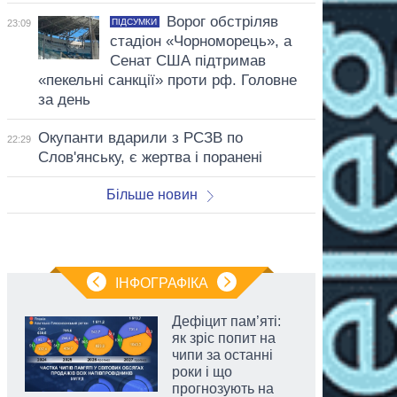
Ворог обстріляв
ПІДСУМКИ
23:09
стадіон «Чорноморець», а
Сенат США підтримав
«пекельні санкції» проти рф. Головне
за день
Окупанти вдарили з РСЗВ по
22:29
Слов'янську, є жертва і поранені
Більше новин
ІНФОГРАФІКА
Дефіцит пам’яті:
як зріс попит на
чипи за останні
роки і що
прогнозують на