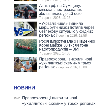
Атака рф на Сумщину:
кількість постраждалих
збільшилась до 13 осіб
7 серпня 2026, 13:22
«Укрзалізниця» змінила
маршрути низки потягів через
безпекову ситуацію у східних
регіонах
7 серпня 2026, 12:58
Росія імпортувала з Південної
Кореї майже 30 тисяч тонн
нафтопродуктів – ЗМІ
7 серпня 2026, 14:58
Правоохоронці викрили нові
«ухилянтські схеми» у трьох
регіонах
7 серпня 2026, 15:00
НОВИНИ
Правоохоронці викрили нові
15:00
«ухилянтські схеми» у трьох регіонах