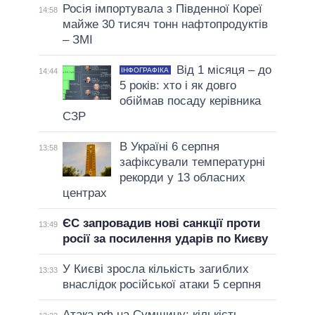
Росія імпортувала з Південної Кореї
14:58
майже 30 тисяч тонн нафтопродуктів
– ЗМІ
Від 1 місяця – до
ІНФОГРАФІКА
14:44
5 років: хто і як довго
обіймав посаду керівника
СЗР
В Україні 6 серпня
13:58
зафіксували температурні
рекорди у 13 обласних
центрах
ЄС запровадив нові санкції проти
13:49
росії за посилення ударів по Києву
У Києві зросла кількість загиблих
13:33
внаслідок російської атаки 5 серпня
Атака рф на Сумщину: кількість