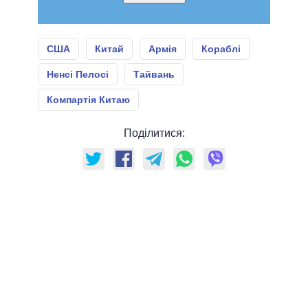
США
Китай
Армія
Кораблі
Ненсі Пелосі
Тайвань
Компартія Китаю
Поділитися: