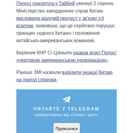
Пелосі прилетіла у Тайбей
увечері 2 серпня.
Міністерство закордонних справ Китаю
висловило рішучий протест у зв'язку з її
візитом
, заявивши, що це серйозно порушує
принцип «одного Китаю» і положення
китайсько-американських комюніке.
Керівник КНР Сі Цзіньпін
назвав візит Пелосі
«черговою американською провокацією»
.
Раніше ЗМІ назвали
варіанти реакції Китаю
на приїзд спікерки
.
ЧИТАЙТЕ У TELEGRAM
найважливіше від «Слово і діло»
Підписатися