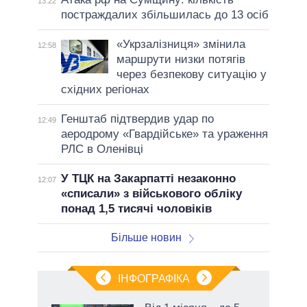
13:22
постраждалих збільшилась до 13 осіб
«Укрзалізниця» змінила
12:58
маршрути низки потягів
через безпекову ситуацію у
східних регіонах
Генштаб підтвердив удар по
12:49
аеродрому «Гвардійське» та ураження
РЛС в Оленівці
У ТЦК на Закарпатті незаконно
12:07
«списали» з військового обліку
понад 1,5 тисячі чоловіків
Більше новин
ІНФОГРАФІКА