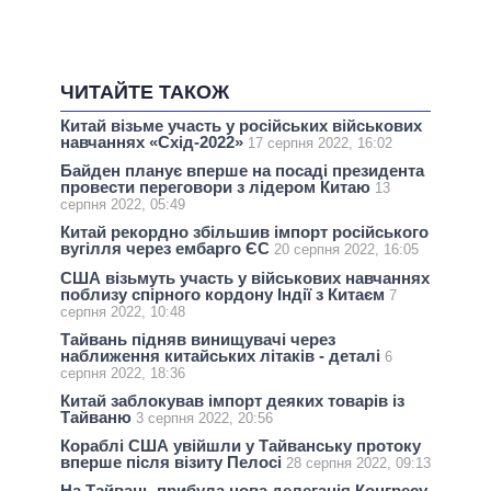
ЧИТАЙТЕ ТАКОЖ
Китай візьме участь у російських військових
навчаннях «Схід-2022»
17 серпня 2022, 16:02
Байден планує вперше на посаді президента
провести переговори з лідером Китаю
13
серпня 2022, 05:49
Китай рекордно збільшив імпорт російського
вугілля через ембарго ЄС
20 серпня 2022, 16:05
США візьмуть участь у військових навчаннях
поблизу спірного кордону Індії з Китаєм
7
серпня 2022, 10:48
Тайвань підняв винищувачі через
наближення китайських літаків - деталі
6
серпня 2022, 18:36
Китай заблокував імпорт деяких товарів із
Тайваню
3 серпня 2022, 20:56
Кораблі США увійшли у Тайванську протоку
вперше після візиту Пелосі
28 серпня 2022, 09:13
На Тайвань прибула нова делегація Конгресу