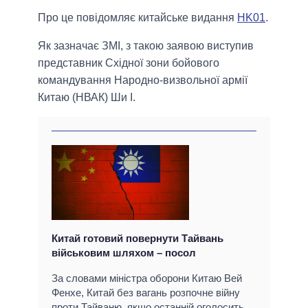
Про це повідомляє китайське видання
HK01
.
Як зазначає ЗМІ, з такою заявою виступив
представник Східної зони бойового
командування Народно-визвольної армії
Китаю (НВАК) Ши І.
Китай готовий повернути Тайвань
військовим шляхом – посол
За словами міністра оборони Китаю Вей
Фенхе, Китай без вагань розпочне війну
проти Тайваню, якщо останній оголосить