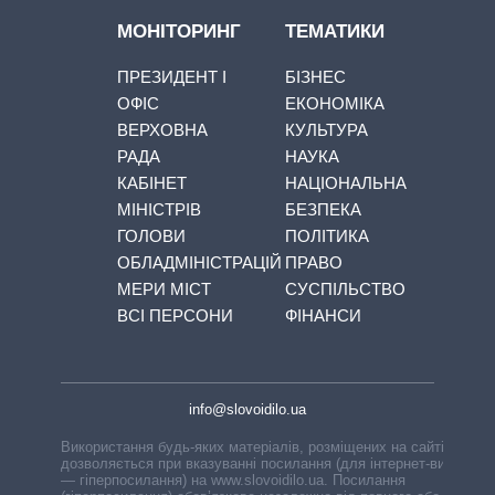
МОНІТОРИНГ
ТЕМАТИКИ
ПРЕЗИДЕНТ І
БІЗНЕС
ОФІС
ЕКОНОМІКА
ВЕРХОВНА
КУЛЬТУРА
РАДА
НАУКА
КАБІНЕТ
НАЦІОНАЛЬНА
МІНІСТРІВ
БЕЗПЕКА
ГОЛОВИ
ПОЛІТИКА
ОБЛАДМІНІСТРАЦІЙ
ПРАВО
МЕРИ МІСТ
СУСПІЛЬСТВО
ВСІ ПЕРСОНИ
ФІНАНСИ
info@slovoidilo.ua
Використання будь-яких матеріалів, розміщених на сайті,
дозволяється при вказуванні посилання (для інтернет-видань
— гіперпосилання) на www.slovoidilo.ua. Посилання