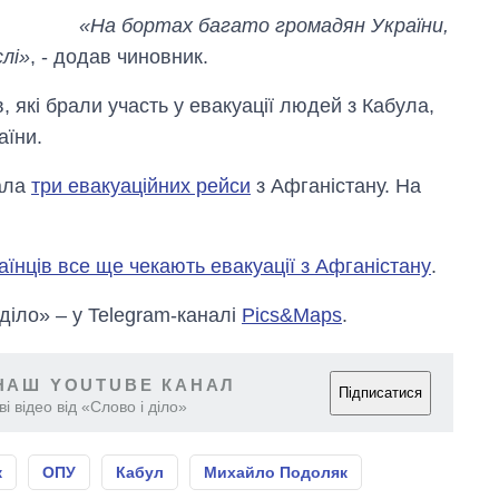
«На бортах багато громадян України,
лі»
, - додав чиновник.
, які брали участь у евакуації людей з Кабула,
аїни.
нала
три евакуаційних рейси
з Афганістану. На
аїнців все ще чекають евакуації з Афганістану
.
 діло» – у Telegram-каналі
Pics&Maps
.
НАШ YOUTUBE КАНАЛ
Підписатися
і відео від «Слово і діло»
к
ОПУ
Кабул
Михайло Подоляк