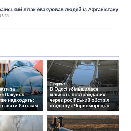
аїнський літак евакуював людей із Афганістану
13:33
7 серпня
ати за
В Одесі збільшилася
 «Пакунок
кількість постраждалих
вже надходять:
через російський обстріл
о знати батькам
стадіону «Чорноморець»