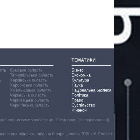
ТЕМАТИКИ
асть
Сумська область
Бізнес
Тернопільська область
Економіка
ь
Харківська область
Культура
Херсонська область
Наука
Хмельницька область
Національна безпека
Черкаська область
Політика
Чернівецька область
Право
Чернігівська область
Суспільство
Фінанси
лання) на www.slovoidilo.ua. Посилання (гіперпосилання)
онання цих обіцянок, зібрана й опрацьована ТОВ «ІА Слово і