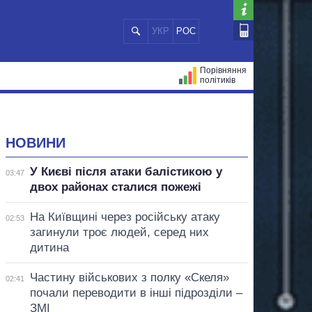
УКР
РОС
Порівняння
політиків
ЦІЙ
МЕРИ МІСТ
ВСІ ПЕРСОНИ
НОВИНИ
У Києві після атаки балістикою у
03:47
двох районах сталися пожежі
На Київщині через російську атаку
02:53
загинули троє людей, серед них
дитина
Частину військових з полку «Скеля»
02:41
почали переводити в інші підрозділи –
ЗМІ