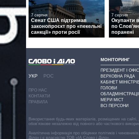
7 серпня
7 серпня
Сенат США підтримав
Окупанти 
законопроєкт про «пекельні
по Слов'янс
санкції» проти росії
поранені
МОНІТОРИНГ
ПРЕЗИДЕНТ І ОФІС
УКР
РОС
ВЕРХОВНА РАДА
КАБІНЕТ МІНІСТРІ
ГОЛОВИ
ПРО НАС
ОБЛАДМІНІСТРАЦІ
КОНТАКТИ
МЕРИ МІСТ
ПРАВИЛА
ВСІ ПЕРСОНИ
Використання будь-яких матеріалів, розміщених на сайті,
обов’язкове незалежно від повного або часткового викори
Аналітична інформація про обіцянки політиків і чиновників
Діло» і є власністю ТОВ «ІА Слово і Діло».