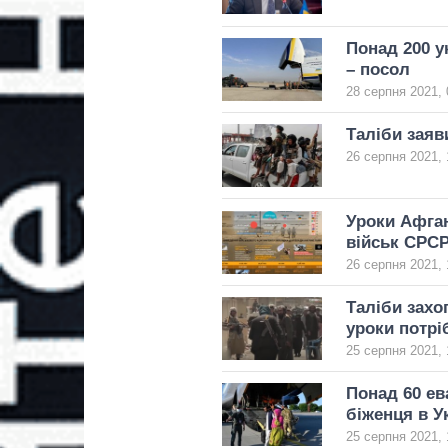
Понад 200 у
– посол
28 серпня 2021, 
Таліби заяв
26 серпня 2021, 
Уроки Афган
військ СРС
26 серпня 2021, 
Таліби захоп
уроки потріб
25 серпня 2021, 
Понад 60 ев
біженця в У
25 серпня 2021, 