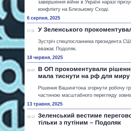
завершення війни в Україні наразі приз
конфлікту на Близькому Сході.
6 серпня, 2025
У Зеленського прокоментувал
17:11
Зустріч спецпосланника президента США
вважає Подоляк.
18 червня, 2025
В ОП прокоментували рішення
16:03
мала тиснути на рф для миру
Рішення Вашингтона згорнути робочу гру
частиною масштабного перегляду зовні
13 травня, 2025
Зеленський вестиме перегово
10:12
тільки з путіним – Подоляк