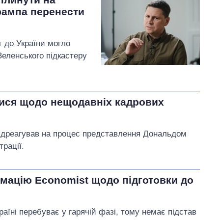
рампа перенести
т до України могло
Зеленського підкастеру
лися щодо нещодавніх кадрових
ідреагував на процес представлення Дональдом
трації.
мацію Economist щодо підготовки до
аїні перебуває у гарячій фазі, тому немає підстав