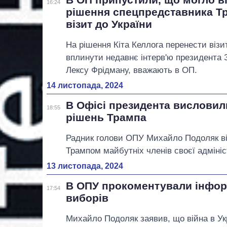
16:24
рішення спецпредставника Т
візит до України
На рішення Кіта Келлога перенести візи
вплинути недавнє інтерв'ю президента 
Лексу Фрідману, вважають в ОП.
14 листопада, 2024
В Офісі президента вислови
18:55
рішень Трампа
Радник голови ОПУ Михайло Подоляк в
Трампом майбутніх членів своєї адмініс
13 листопада, 2024
В ОПУ прокоментували інфор
17:54
виборів
Михайло Подоляк заявив, що війна в Укр