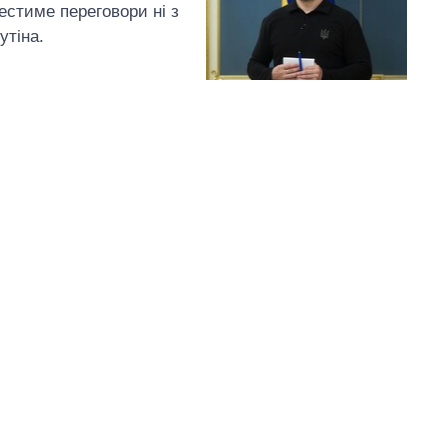
стиме переговори ні з
утіна.