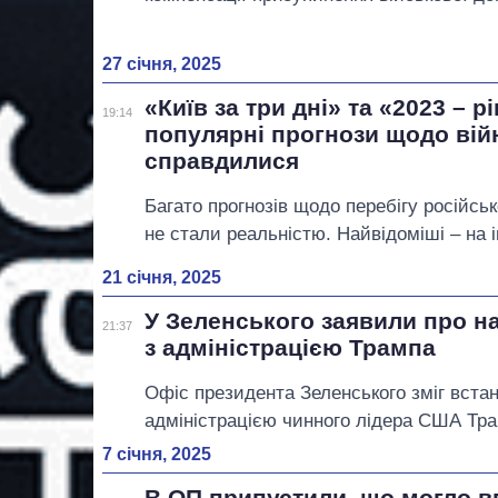
27 січня, 2025
«Київ за три дні» та «2023 – р
19:14
популярні прогнози щодо вій
справдилися
Багато прогнозів щодо перебігу російсько
не стали реальністю. Найвідоміші – на 
21 січня, 2025
У Зеленського заявили про на
21:37
з адміністрацією Трампа
Офіс президента Зеленського зміг вста
адміністрацією чинного лідера США Тра
7 січня, 2025
В ОП припустили, що могло в