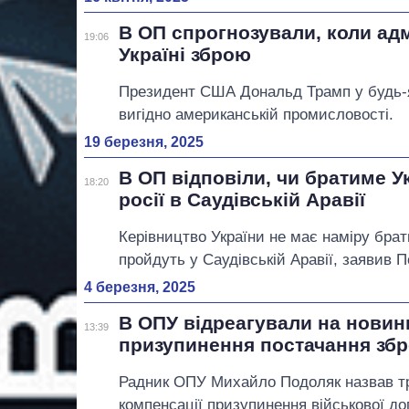
В ОП спрогнозували, коли ад
19:06
Україні зброю
Президент США Дональд Трамп у будь-як
вигідно американській промисловості.
19 березня, 2025
В ОП відповіли, чи братиме У
18:20
росії в Саудівській Аравії
Керівництво України не має наміру брат
пройдуть у Саудівській Аравії, заявив 
4 березня, 2025
В ОПУ відреагували на новин
13:39
призупинення постачання збр
Радник ОПУ Михайло Подоляк назвав тр
компенсації призупинення військової д