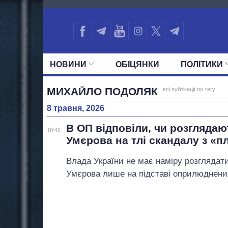
2746
НОВИНИ
ОБIЦЯНКИ
ПОЛIТИКИ
УСІ ПОЛІТИКИ
ПРЕЗИДЕНТ І ОФ
МИХАЙЛО ПОДОЛЯК
всі публікації по тегу
8 травня, 2026
В ОП відповіли, чи розглядаю
18:46
Умєрова на тлі скандалу з «п
Влада України не має наміру розглядат
Умєрова лише на підставі оприлюднених