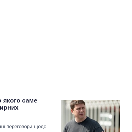
У процесі
32
38
51
Виконано
24
38%
Не виконано
7
виконано
Всього
63
11
Корецький пообіцяв
терміново організувати
зустрічі з представниками
бізнесу
о якого саме
мирних
чні переговори щодо