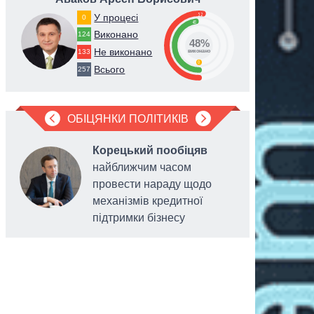
52
У процесі
0
48
Виконано
124
48%
Не виконано
133
виконано
0
Всього
257
ОБІЦЯНКИ ПОЛІТИКІВ
Корецький пообіцяв
найближчим часом
провести нараду щодо
механізмів кредитної
підтримки бізнесу
українців