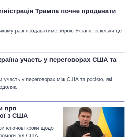
міністрація Трампа почне продавати
ому разі продаватиме зброю Україні, оскільки це
країна участь у переговорах США та
и участь у переговорах між США та росією, які
Подоляк.
и про
ої з США
и ключові кроки щодо
опомоги від США.