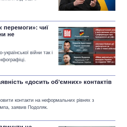
ік перемоги»: чиї
ни не
-української війни так і
інфографіці.
явність «досить об'ємних» контактів
новити контакти на неформальних рівнях з
мпа, заявив Подоляк.
плинути на