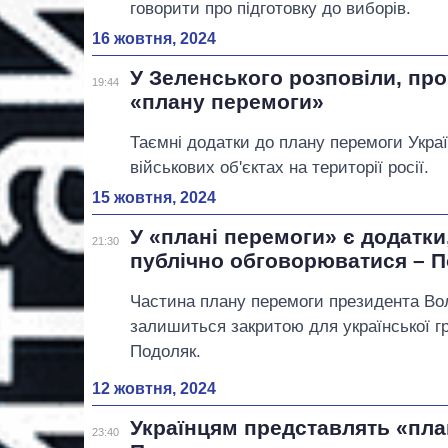
говорити про підготовку до виборів.
16 жовтня, 2024
У Зеленського розповіли, про
19:44
«плану перемоги»
Таємні додатки до плану перемоги Украї
військових об'єктах на території росії.
15 жовтня, 2024
У «плані перемоги» є додатки,
21:30
публічно обговорюватися – 
Частина плану перемоги президента Во
залишиться закритою для української г
Подоляк.
12 жовтня, 2024
Українцям представлять «пл
23:40