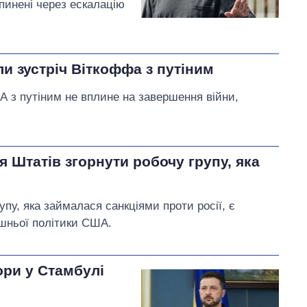
упинені через ескалацію
и зустріч Віткоффа з путіним
 з путіним не вплине на завершення війни,
 Штатів згорнути робочу групу, яка
пу, яка займалася санкціями проти росії, є
шньої політики США.
ри у Стамбулі