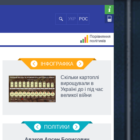
УКР
РОС
Порівняння
політиків
ЦІЙ
МЕРИ МІСТ
ВСІ ПЕРСОНИ
ІНФОГРАФІКА
Скільки картоплі
вирощували в
Україні до і під час
великої війни
ПОЛIТИКИ
Аваков Арсен Борисович
Трет