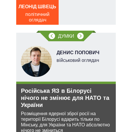
ЛЕОНІД ШВЕЦЬ
ЛЕОН
політичний
по
ів:
оглядач
о
тів
ДУМКИ
вих
.
ДЕНИС ПОПОВИЧ
військовий оглядач
Російська ЯЗ в Білорусі
Рез
нічого не змінює для НАТО та
реж
України
рек
и з
Розміщення ядерної зброї росії на
Попр
же
території Білорусі вдарить тільки по
до ви
Мінську, для України та НАТО абсолютно
це д
нічого не зміниться