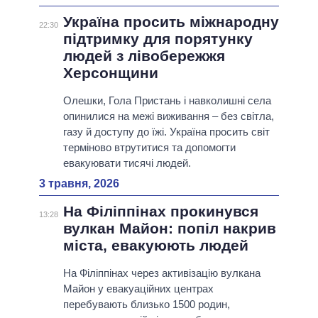
Україна просить міжнародну
22:30
підтримку для порятунку
людей з лівобережжя
Херсонщини
Олешки, Гола Пристань і навколишні села
опинилися на межі виживання – без світла,
газу й доступу до їжі. Україна просить світ
терміново втрутитися та допомогти
евакуювати тисячі людей.
3 травня, 2026
На Філіппінах прокинувся
13:28
вулкан Майон: попіл накрив
міста, евакуюють людей
На Філіппінах через активізацію вулкана
Майон у евакуаційних центрах
перебувають близько 1500 родин,