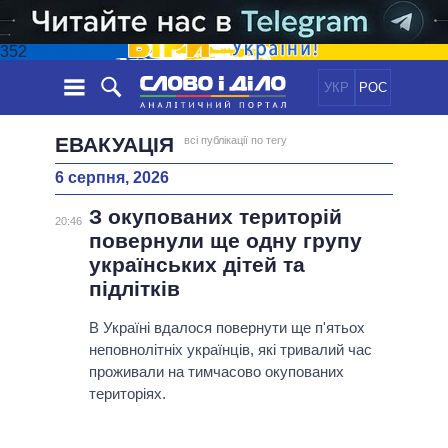
352
УКР
РОС
НОВИНИ
ЕВАКУАЦІЯ
всі публікації по тегу
6 серпня, 2026
ОБIЦЯНКИ
СТРІЧКА
ПОЛІТИКА
З окупованих територій
ПОДІЇ
ЕКОНОМІКА
20:46
ПОЛIТИКИ
повернули ще одну групу
СТАТТІ
СУСПІЛЬСТВО
українських дітей та
ІНФОГРАФІКА
ДУМКИ
СВІТ
УСІ ПОЛІТИКИ
підлітків
ОГЛЯДИ
ПРЕЗИДЕНТ І ОФІС
ВІДЕО
В Україні вдалося повернути ще п'ятьох
ДАЙДЖЕСТИ
ВЕРХОВНА РАДА
неповнолітніх українців, які тривалий час
ПІДТРИМАТИ
КАБІНЕТ МІНІСТРІВ
проживали на тимчасово окупованих
ГОЛОВИ ОБЛАДМІНІСТРАЦІЙ
територіях.
ПОРІВНЯННЯ ПОЛІТИКІВ
МЕРИ МІСТ