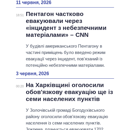
11 червня, 2026
Пентагон частково
18:51
евакуювали через
«інцидент з небезпечними
матеріалами» – CNN
У будівлі американського Пентагону в
частині приміщень було введено режим
евакуації через інцидент, пов'язаний із
потенційно небезпечними матеріалами.
3 червня, 2026
На Харківщині оголосили
00:20
обов'язкову евакуацію ще із
семи населених пунктів
У Золочівській громаді Богодухівського
району оголосили обов’язкову евакуацію
населення із семи населених пунктів.
Зокрема, планується евакуювати 1702