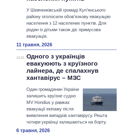
У Шевченківській громаді Куп’янського
району оголосили обов’язкову евакуацію
населення з 12 населених пунктів. Для
родин із дітьми також діє примусова
евакуація.
11 травня, 2026
Одного з українців
10:01
евакуюють з круїзного
лайнера, де спалахнув
хантавірус – МЗС
Один громадянин України
залишить круїзне судно
MV Hondius у рамках
евакуації екіпажу після
виявлення випадків хантавірусу. Решта
чотири українці залишаються на борту.
6 травня, 2026