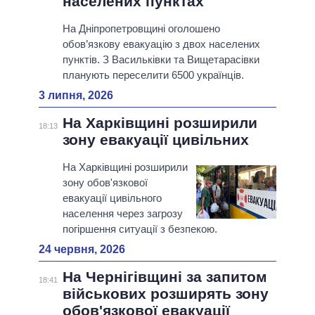
населених пунктах
На Дніпропетровщині оголошено
обов’язкову евакуацію з двох населених
пунктів. З Васильківки та Вищетарасівки
планують переселити 6500 українців.
3 липня, 2026
На Харківщині розширили
18:13
зону евакуації цивільних
На Харківщині розширили
зону обов'язкової
евакуації цивільного
населення через загрозу
погіршення ситуації з безпекою.
24 червня, 2026
На Чернігівщині за запитом
18:41
військових розширять зону
обов'язкової евакуації