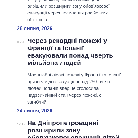
вирішили розширити зону обов'язкової
евакуації через посилення російських
обстрілів.
26 липня, 2026
Через рекордні пожежі у
05:20
Франції та Іспанії
евакуювали понад чверть
мільйона людей
Масштабні лісові пожежі у Франції та Іспанії
призвели до евакуації понад 250 тисяч
людей. Іспанія вперше оголосила
надзвичайний стан через пожежі, є
загиблий.
24 липня, 2026
На Дніпропетровщині
17:47
розширили зону
обов'язкової евакуації дітей