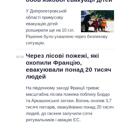
У Дніпропетровській
області примусову
евакуацію дітей
розширили ще на 10 сіл.
Рішення було ухвалено через безпекову
ситуацію.
Через лісові пожежі, які
00:59
охопили Францію,
евакуювали понад 20 тисяч
людей
На південному заході Франції триває
масштабна лісова пожежа поблизу Бордо
та Аркашонської затоки. Вогонь охопив 3,7
тисячі гектарів, евакуйовано понад 20 тисяч
людей, до гасіння залучили сотні
рятувальників і авіацію ЄС.