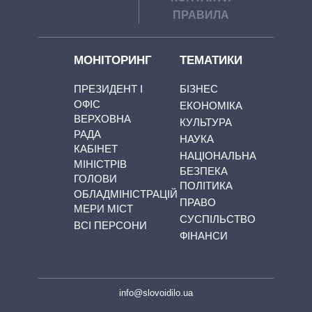
ПРАВИЛА
МОНІТОРИНГ
ТЕМАТИКИ
ПРЕЗИДЕНТ І
БІЗНЕС
ОФІС
ЕКОНОМІКА
ВЕРХОВНА
КУЛЬТУРА
РАДА
НАУКА
КАБІНЕТ
НАЦІОНАЛЬНА
МІНІСТРІВ
БЕЗПЕКА
ГОЛОВИ
ПОЛІТИКА
ОБЛАДМІНІСТРАЦІЙ
ПРАВО
МЕРИ МІСТ
СУСПІЛЬСТВО
ВСІ ПЕРСОНИ
ФІНАНСИ
info@slovoidilo.ua