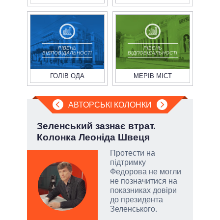
РІВЕНЬ
РІВЕНЬ
ВІДПОВІДАЛЬНОСТІ
ВІДПОВІДАЛЬНОСТІ
ГОЛІВ ОДА
МЕРІВ МІСТ
АВТОРСЬКІ КОЛОНКИ
ва
Зеленський зазнає втрат.
Лип
?
Колонка Леоніда Швеця
Кол
РНБО
Протести на
підтримку
і»,
Федорова не могли
не позначитися на
показниках довіри
до президента
Зеленського.
и,