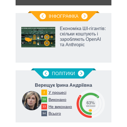
ІНФОГРАФІКА
жет
Економіка ШІ-гігантів:
скільки коштують і
ків
заробляють OpenAI
та Anthropic
ПОЛIТИКИ
на
Верещук Ірина Андріївна
У процесі
2
35
63
Виконано
59
63%
Не виконано
33
виконано
2
Всього
94