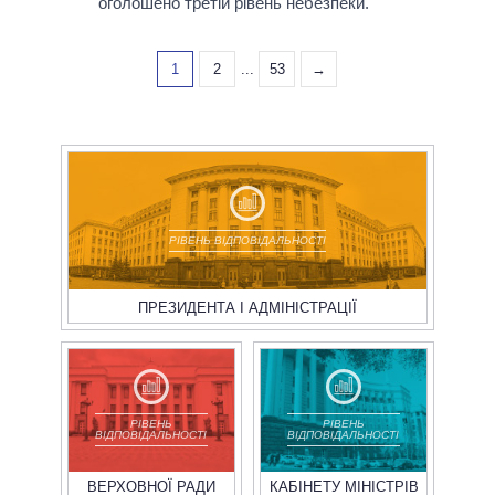
оголошено третій рівень небезпеки.
1
2
...
53
→
РІВЕНЬ ВІДПОВІДАЛЬНОСТІ
ПРЕЗИДЕНТА І АДМІНІСТРАЦІЇ
РІВЕНЬ
РІВЕНЬ
ВІДПОВІДАЛЬНОСТІ
ВІДПОВІДАЛЬНОСТІ
ВЕРХОВНОЇ РАДИ
КАБІНЕТУ МІНІСТРІВ