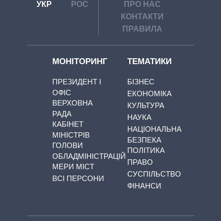
УКР
РОС
ПРО НАС
КОНТАКТИ
ПРАВИЛА
МОНІТОРИНГ
ТЕМАТИКИ
ПРЕЗИДЕНТ І
БІЗНЕС
ОФІС
ЕКОНОМІКА
ВЕРХОВНА
КУЛЬТУРА
РАДА
НАУКА
КАБІНЕТ
НАЦІОНАЛЬНА
МІНІСТРІВ
БЕЗПЕКА
ГОЛОВИ
ПОЛІТИКА
ОБЛАДМІНІСТРАЦІЙ
ПРАВО
МЕРИ МІСТ
СУСПІЛЬСТВО
ВСІ ПЕРСОНИ
ФІНАНСИ