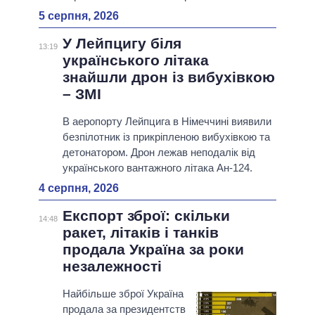
5 серпня, 2026
У Лейпцигу біля
13:19
українського літака
знайшли дрон із вибухівкою
– ЗМІ
В аеропорту Лейпцига в Німеччині виявили
безпілотник із прикріпленою вибухівкою та
детонатором. Дрон лежав неподалік від
українського вантажного літака Ан-124.
4 серпня, 2026
Експорт зброї: скільки
14:48
ракет, літаків і танків
продала Україна за роки
незалежності
Найбільше зброї Україна
продала за президентств