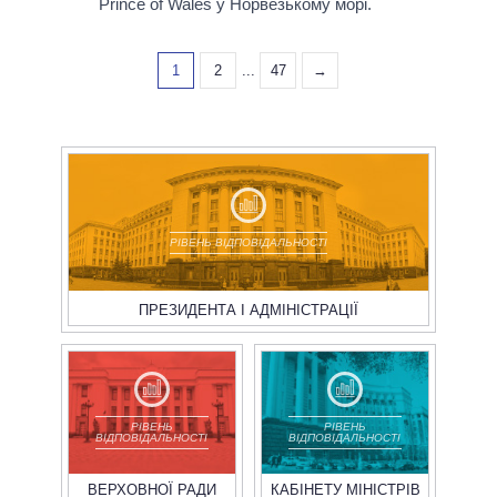
Prince of Wales у Норвезькому морі.
1
2
...
47
→
РІВЕНЬ ВІДПОВІДАЛЬНОСТІ
ПРЕЗИДЕНТА І АДМІНІСТРАЦІЇ
РІВЕНЬ
РІВЕНЬ
ВІДПОВІДАЛЬНОСТІ
ВІДПОВІДАЛЬНОСТІ
ВЕРХОВНОЇ РАДИ
КАБІНЕТУ МІНІСТРІВ