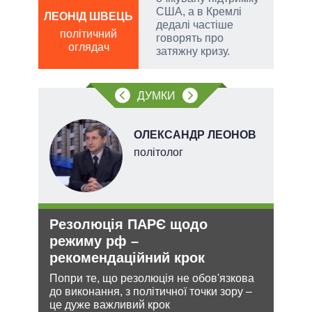
США, а в Кремлі
ЛЕОНІД ШВЕЦЬ
дедалі частіше
Д
політичний
говорять про
ПО
оглядач
затяжну кризу.
ві
о
ДУМКИ
ОЛЕКСАНДР ЛЕОНОВ
політолог
Резолюція ПАРЄ щодо
Орд
О та
режиму рф –
под
рекомендаційний крок
На ю
очіку
Попри те, що резолюція не обов'язкова
проп
до виконання, з політичної точки зору –
інфо
лютно
це дуже важливий крок