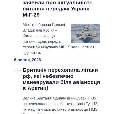
заявили про актуальність
питання передачі Україні
МіГ-29
Міністр оборони Польщі
Владислав Косіняк-
Камиш заявив, що
питання щодо передачі
Україні винищувачів МіГ-29 залишається
відкритим.
6 липня, 2026
Британія перехопила літаки
16:32
рф, які небезпечно
маневрували біля авіаносця
в Арктиці
Велика Британія підняла винищувачі F-35
на перехоплення російських літаків Ту-142,
які наблизились до їхнього авіаносця HMS