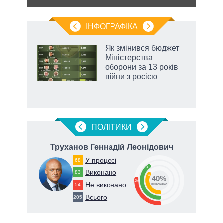
ІНФОГРАФІКА
Як змінився бюджет
ть
Міністерства
оборони за 13 років
війни з росією
ПОЛIТИКИ
ч
Труханов Геннадій Леонідович
У процесі
68
40
66
Виконано
83
34
40%
26
Не виконано
54
виконано
Всього
205