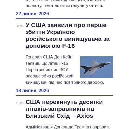
польоту, пілот встиг катапультуватися.
22 липня, 2026
У США заявили про перше
04:35
збиття Україною
російського винищувача за
допомогою F-16
Генерал США Ден Кейн
заявив, що літак F-16
Порвітряних сил ЗСУ
вперше збив російський
винищувач під час повітряного двобою.
18 липня, 2026
США перекинуть десятки
15:05
літаків-заправників на
Близький Схід – Axios
Адміністрація Дональда Трампа направить