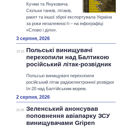
Кучми та Януковича.
Скільки танків, літаків,
ракет та іншої зброї експортувала Україна
за роки незалежності – на інфографіці
«Слово і діло».
3 серпня, 2026
Польські винищувачі
19:15
перехопили над Балтикою
російський літак-розвідник
Польські винищувачі перехопили
російський літак радіоелектронної розвідки
Іл-20 над Балтійським морем.
2 серпня, 2026
Зеленський анонсував
20:39
поповнення авіапарку ЗСУ
винищувачами Gripen