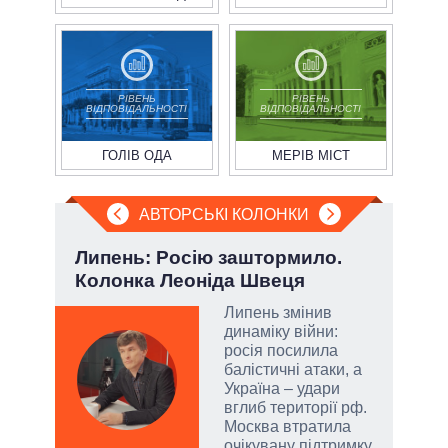
РІВЕНЬ
РІВЕНЬ
ВІДПОВІДАЛЬНОСТІ
ВІДПОВІДАЛЬНОСТІ
ГОЛІВ ОДА
МЕРІВ МІСТ
АВТОРСЬКІ КОЛОНКИ
»:
Липень: Росію заштормило.
Ево
Колонка Леоніда Швеця
пер
Дра
Липень змінив
динаміку війни:
росія посилила
емно
балістичні атаки, а
ові
Україна – удари
вглиб території рф.
їні
Москва втратила
очікувану підтримку