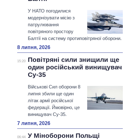
У НАТО погодилися
модернізувати місію з
патрулювання
повітряного простору
Балтії на систему протиповітряної оборони.
8 липня, 2026
Повітряні сили знищили ще
15:20
один російський винищувач
Cу-35
Військові Сил оборони 8
липня збили ще один
літак армії російської
федерації. Ймовірно, це
винищувач Су-35.
7 липня, 2026
У Міноборони Польщі
06:44