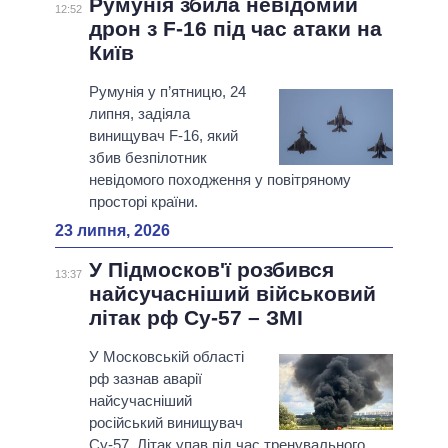
Румунія збила невідомий
12:52
дрон з F-16 під час атаки на
Київ
Румунія у п’ятницю, 24
липня, задіяла
винищувач F-16, який
збив безпілотник
невідомого походження у повітряному
просторі країни.
23 липня, 2026
У Підмосков'ї розбився
13:37
найсучасніший військовий
літак рф Су-57 – ЗМІ
У Московській області
рф зазнав аварії
найсучасніший
російський винищувач
Су-57. Літак упав під час тренувального