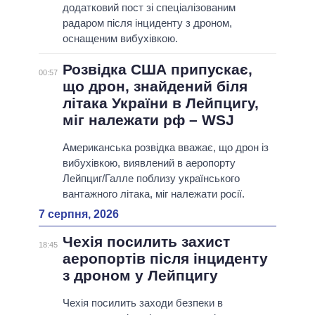
додатковий пост зі спеціалізованим
радаром після інциденту з дроном,
оснащеним вибухівкою.
Розвідка США припускає,
00:57
що дрон, знайдений біля
літака України в Лейпцигу,
міг належати рф – WSJ
Американська розвідка вважає, що дрон із
вибухівкою, виявлений в аеропорту
Лейпциг/Галле поблизу українського
вантажного літака, міг належати росії.
7 серпня, 2026
Чехія посилить захист
18:45
аеропортів після інциденту
з дроном у Лейпцигу
Чехія посилить заходи безпеки в