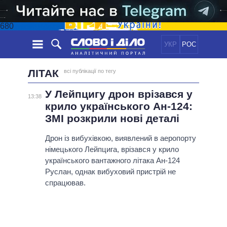
680
УКР
РОС
НОВИНИ
ЛІТАК
всі публікації по тегу
У Лейпцигу дрон врізався у
ОБIЦЯНКИ
СТРІЧКА
ПОЛІТИКА
13:38
крило українського Ан-124:
ПОДІЇ
ЕКОНОМІКА
ПОЛIТИКИ
ЗМІ розкрили нові деталі
СТАТТІ
СУСПІЛЬСТВО
Дрон із вибухівкою, виявлений в аеропорту
ІНФОГРАФІКА
ДУМКИ
СВІТ
УСІ ПОЛІТИКИ
німецького Лейпцига, врізався у крило
ОГЛЯДИ
ПРЕЗИДЕНТ І ОФІС
українського вантажного літака Ан-124
ВІДЕО
ДАЙДЖЕСТИ
ВЕРХОВНА РАДА
Руслан, однак вибуховий пристрій не
спрацював.
ПІДТРИМАТИ
КАБІНЕТ МІНІСТРІВ
ГОЛОВИ ОБЛАДМІНІСТРАЦІЙ
ПОРІВНЯННЯ ПОЛІТИКІВ
МЕРИ МІСТ