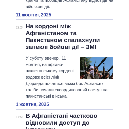
країни та пообіцяв Афганістану відповідь на
військові дії.
11 жовтня, 2025
На кордоні між
22:24
Афганістаном та
Пакистаном спалахнули
запеклі бойові дії – ЗМІ
У суботу ввечері, 11
жовтня, на афгано-
пакистанському кордоні
вздовж всієї лінії
Дюранда почалися важкі бої. Афганські
таліби почали скоординований наступ на
пакистанські війська.
1 жовтня, 2025
В Афганістані частково
17:51
відновили доступ до