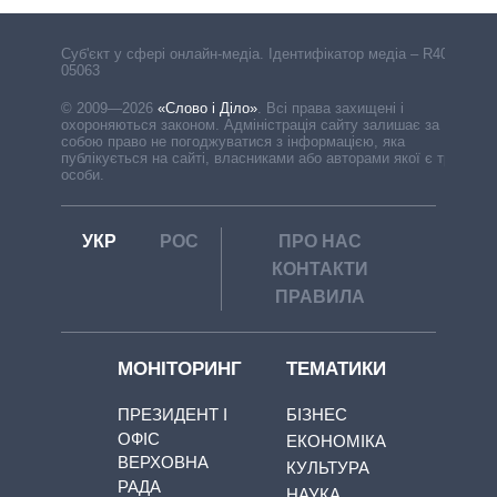
Cуб'єкт у сфері онлайн-медіа. Ідентифікатор медіа – R40-
05063
© 2009—2026
«Слово і Діло»
.
Всі права захищені і
охороняються законом. Адміністрація сайту залишає за
собою право не погоджуватися з інформацією, яка
публікується на сайті, власниками або авторами якої є треті
особи.
УКР
РОС
ПРО НАС
КОНТАКТИ
ПРАВИЛА
МОНІТОРИНГ
ТЕМАТИКИ
ПРЕЗИДЕНТ І
БІЗНЕС
ОФІС
ЕКОНОМІКА
ВЕРХОВНА
КУЛЬТУРА
РАДА
НАУКА