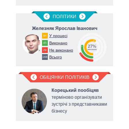
ПОЛIТИКИ
ич
Железняк Ярослав Іванович
У процесі
94
56
Виконано
45
27%
27
Не виконано
29
виконано
17
Всього
168
ОБІЦЯНКИ ПОЛІТИКІВ
в
Корецький пообіцяв
терміново організувати
до
зустрічі з представниками
бізнесу
голо