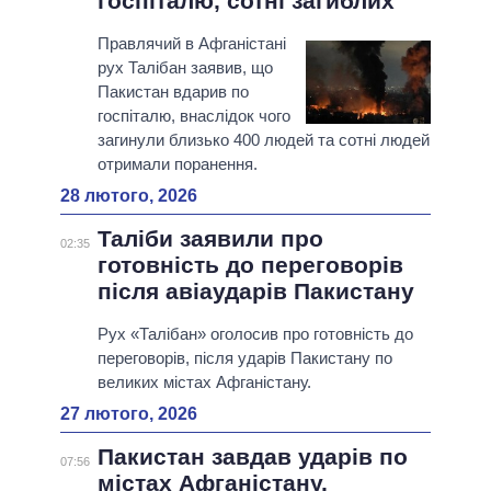
госпіталю, сотні загиблих
Правлячий в Афганістані
рух Талібан заявив, що
Пакистан вдарив по
госпіталю, внаслідок чого
загинули близько 400 людей та сотні людей
отримали поранення.
28 лютого, 2026
Таліби заявили про
02:35
готовність до переговорів
після авіаударів Пакистану
Рух «Талібан» оголосив про готовність до
переговорів, після ударів Пакистану по
великих містах Афганістану.
27 лютого, 2026
Пакистан завдав ударів по
07:56
містах Афганістану,