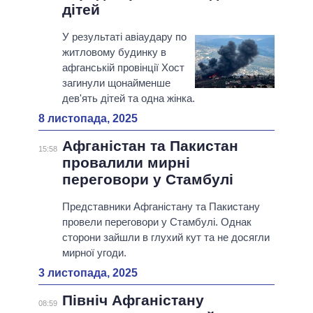
дітей
У результаті авіаудару по
житловому будинку в
афганській провінції Хост
загинули щонайменше
дев'ять дітей та одна жінка.
8 листопада, 2025
Афганістан та Пакистан
15:58
провалили мирні
переговори у Стамбулі
Представники Афганістану та Пакистану
провели переговори у Стамбулі. Однак
сторони зайшли в глухий кут та не досягли
мирної угоди.
3 листопада, 2025
Північ Афганістану
08:59