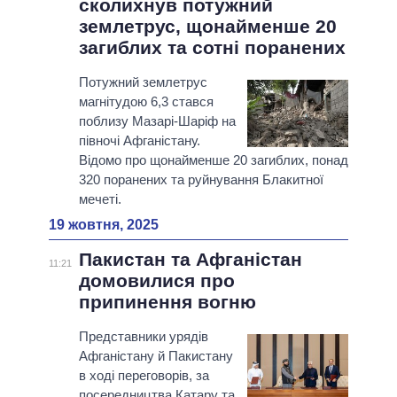
сколихнув потужний
землетрус, щонайменше 20
загиблих та сотні поранених
Потужний землетрус
магнітудою 6,3 стався
поблизу Мазарі-Шаріф на
півночі Афганістану.
Відомо про щонайменше 20 загиблих, понад
320 поранених та руйнування Блакитної
мечеті.
19 жовтня, 2025
Пакистан та Афганістан
11:21
домовилися про
припинення вогню
Представники урядів
Афганістану й Пакистану
в ході переговорів, за
посередництва Катару та