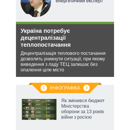
енергетичний експерт
Україна потребує
Зая
децентралізації
яде
теплопостачання
міг
кова
Децентралізація теплового постачання
Біло
ру –
дозволить уникнути ситуації, при якому
ядер
виведення з ладу ТЕЦ залишає без
виріш
опалення ціле місто
війну
ІНФОГРАФІКА
 5
Як змінився бюджет
вго
Міністерства
оборони за 13 років
війни з росією
аспі