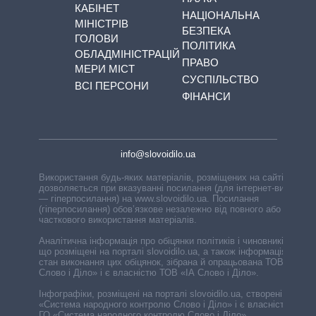
КАБІНЕТ
НАЦІОНАЛЬНА
МІНІСТРІВ
БЕЗПЕКА
ГОЛОВИ
ПОЛІТИКА
ОБЛАДМІНІСТРАЦІЙ
ПРАВО
МЕРИ МІСТ
СУСПІЛЬСТВО
ВСІ ПЕРСОНИ
ФІНАНСИ
info@slovoidilo.ua
Використання будь-яких матеріалів, розміщених на сайті,
дозволяється при вказуванні посилання (для інтернет-видань
— гіперпосилання) на www.slovoidilo.ua. Посилання
(гіперпосилання) обов’язкове незалежно від повного або
часткового використання матеріалів.
Аналітична інформація про обіцянки політиків і чиновників,
що розміщені на порталі slovoidilo.ua, а також інформація про
стан виконання цих обіцянок, зібрана й опрацьована ТОВ «ІА
Слово і Діло» і є власністю ТОВ «ІА Слово і Діло».
Інфографіки, розміщені на порталі slovoidilo.ua, створені ГО
«Система народного контролю Слово і Діло» і є власністю
ГО «Система народного контролю Слово і Діло».