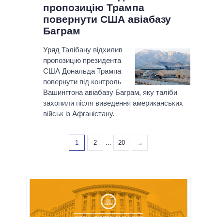
пропозицію Трампа
повернути США авіабазу
Баграм
Уряд Талібану відхилив
пропозицію президента
США Дональда Трампа
повернути під контроль
Вашингтона авіабазу Баграм, яку таліби
захопили після виведення американських
військ із Афганістану.
1
2
...
20
→