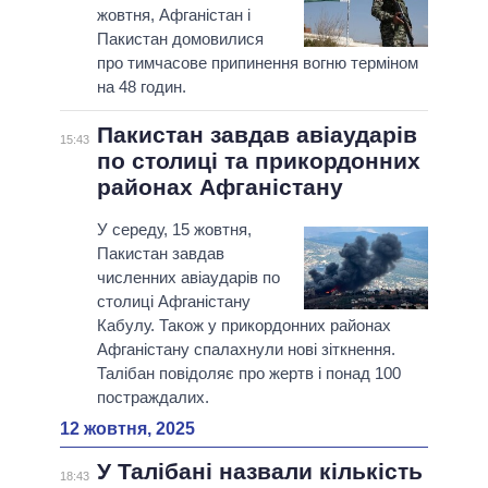
жовтня, Афганістан і
Пакистан домовилися
про тимчасове припинення вогню терміном
на 48 годин.
Пакистан завдав авіаударів
15:43
по столиці та прикордонних
районах Афганістану
У середу, 15 жовтня,
Пакистан завдав
численних авіаударів по
столиці Афганістану
Кабулу. Також у прикордонних районах
Афганістану спалахнули нові зіткнення.
Талібан повідоляє про жертв і понад 100
постраждалих.
12 жовтня, 2025
У Талібані назвали кількість
18:43