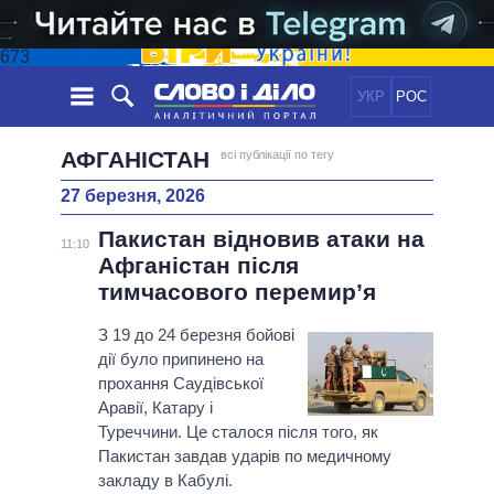
673
УКР
РОС
НОВИНИ
АФГАНІСТАН
всі публікації по тегу
27 березня, 2026
ОБIЦЯНКИ
СТРІЧКА
ПОЛІТИКА
Пакистан відновив атаки на
ПОДІЇ
ЕКОНОМІКА
11:10
ПОЛIТИКИ
Афганістан після
СТАТТІ
СУСПІЛЬСТВО
тимчасового перемир’я
ІНФОГРАФІКА
ДУМКИ
СВІТ
УСІ ПОЛІТИКИ
ОГЛЯДИ
З 19 до 24 березня бойові
ПРЕЗИДЕНТ І ОФІС
ВІДЕО
дії було припинено на
ДАЙДЖЕСТИ
ВЕРХОВНА РАДА
прохання Саудівської
ПІДТРИМАТИ
КАБІНЕТ МІНІСТРІВ
Аравії, Катару і
ГОЛОВИ ОБЛАДМІНІСТРАЦІЙ
Туреччини. Це сталося після того, як
ПОРІВНЯННЯ ПОЛІТИКІВ
Пакистан завдав ударів по медичному
МЕРИ МІСТ
закладу в Кабулі.