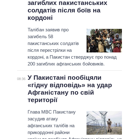
загиблих пакистанських
солдатів після боїв на
кордоні
Талібан заявив про
загибель 58
пакистанських солдатів
після перестрілки на
кордоні, а Пакистан стверджує про понад
200 загиблих афганських бойовиків.
У Пакистані пообіцяли
08:36
«гідну відповідь» на удар
Афганістану по свій
території
Глава МВС Пакистану
засудив атаку
афганських талібів на
прикордонні райони