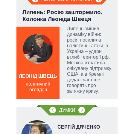
Липень: Росію заштормило.
Ево
Колонка Леоніда Швеця
пер
Дра
Липень змінив
динаміку війни:
огли
росія посилила
 на
балістичні атаки, а
іри
Україна – удари
вглиб території рф.
Москва втратила
очікувану підтримку
США, а в Кремлі
ЛЕОНІД ШВЕЦЬ
дедалі частіше
Д
політичний
говорять про
ПО
оглядач
затяжну кризу.
ві
о
ДУМКИ
НОВ
СЕРГІЙ ДЯЧЕНКО