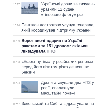
Українські дрони за тиждень
10:27
уразили 12 суден
«тіньового флоту» рф
Пентагон достроково усунув генерала,
10:24
який координував підтримку України
Ворог вночі вдарив по Україні
09:59
ракетами та 151 дроном: скільки
ліквідувала ППО
«Ефект путіна»: у російських регіонах
09:33
перед його візитом різко дешевшає
бензин
Дрони атакували два НПЗ у
09:24
росії, спалахнули
масштабні пожежі
Зеленський та Сибіга відреагували на
08:47