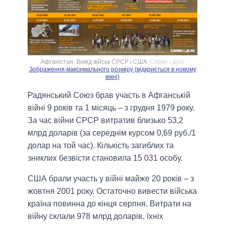
Афганістан. Вивід військ СРСР і США
Слово і діло
Зображення максимального розміру (відкриється в новому
вікні)
Радянський Союз брав участь в Афганській
війні 9 років та 1 місяць – з грудня 1979 року.
За час війни СРСР витратив близько 53,2
млрд доларів (за середнім курсом 0,69 руб./1
долар на той час). Кількість загиблих та
зниклих безвісти становила 15 031 особу.
США брали участь у війні майже 20 років – з
жовтня 2001 року. Остаточно вивести війська
країна повинна до кінця серпня. Витрати на
війну склали 978 млрд доларів, їхніх