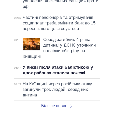
ухвалення «пекельних санкцій» проти
рф
Частині пенсіонерів та отримувачів
05:15
соцвиплат треба змінити банк до 15
вересня: кого це стосується
Серед загиблих 4-річна
04:51
дитина: у ДСНС уточнили
наслідки обстрілу на
Київщині
У Києві після атаки балістикою у
03:47
двох районах сталися пожежі
На Київщині через російську атаку
02:53
загинули троє людей, серед них
дитина
Більше новин