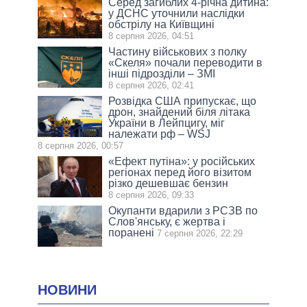
Серед загиблих 4-річна дитина:
у ДСНС уточнили наслідки
обстрілу на Київщині
8 серпня 2026, 04:51
Частину військових з полку
«Скеля» почали переводити в
інші підрозділи – ЗМІ
8 серпня 2026, 02:41
Розвідка США припускає, що
дрон, знайдений біля літака
України в Лейпцигу, міг
належати рф – WSJ
8 серпня 2026, 00:57
«Ефект путіна»: у російських
регіонах перед його візитом
різко дешевшає бензин
8 серпня 2026, 09:33
Окупанти вдарили з РСЗВ по
Слов'янську, є жертва і
поранені
7 серпня 2026, 22:29
НОВИНИ