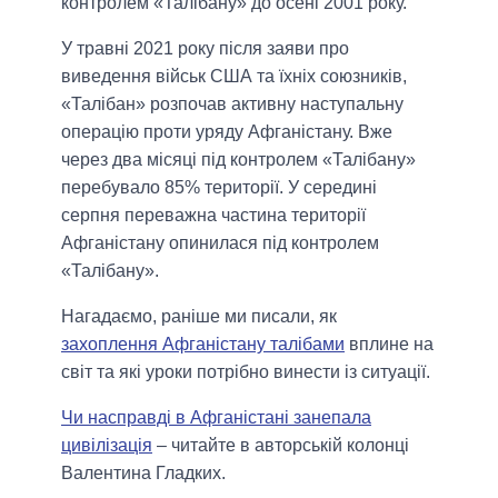
контролем «Талібану» до осені 2001 року.
У травні 2021 року після заяви про
виведення військ США та їхніх союзників,
«Талібан» розпочав активну наступальну
операцію проти уряду Афганістану. Вже
через два місяці під контролем «Талібану»
перебувало 85% території. У середині
серпня переважна частина території
Афганістану опинилася під контролем
«Талібану».
Нагадаємо, раніше ми писали, як
захоплення Афганістану талібами
вплине на
світ та які уроки потрібно винести із ситуації.
Чи насправді в Афганістані занепала
цивілізація
– читайте в авторській колонці
Валентина Гладких.