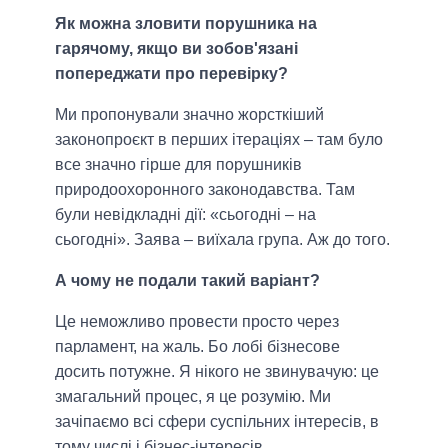
Як можна зловити порушника на
гарячому, якщо ви зобов'язані
попереджати про перевірку?
Ми пропонували значно жорсткіший
законопроєкт в перших ітераціях – там було
все значно гірше для порушників
природоохоронного законодавства. Там
були невідкладні дії: «сьогодні – на
сьогодні». Заява – виїхала група. Аж до того.
А чому не подали такий варіант?
Це неможливо провести просто через
парламент, на жаль. Бо лобі бізнесове
досить потужне. Я нікого не звинувачую: це
змагальний процес, я це розумію. Ми
зачіпаємо всі сфери суспільних інтересів, в
тому числі і бізнес-інтересів.