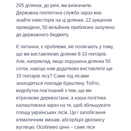
205 ділянок, до речі, ми визначили.
Державна геологічна служба зараз має
знайти інвесторів на ці ділянки. 12 аукціонів
проведено, 50 мільйонів приблизно залучено
до державного бюджету.
Є питання, є проблеми, які полягають у тому,
що ми виставляємо ділянки 8-10 гектарів.
Але, наприклад, якщо порушена ділянка 50
соток, навіщо нам додатково виставляти ще
10 гектарів лісу? Саме під лісами
знаходяться поклади бурштину. Тобто,
видобуток пов'язаний з тим, що ми
втрачаємо деревостани, а наша політика
налаштована зараз на те, щоб збільшувати
площу українських лісів. Це і запобігання
кліматичним змінам, абсорбція двоокису
вуглецю. Особливо цінні – саме ліси