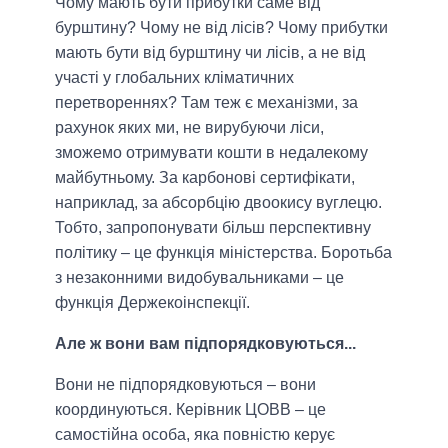
Чому мають бути прибутки саме від
бурштину? Чому не від лісів? Чому прибутки
мають бути від бурштину чи лісів, а не від
участі у глобальних кліматичних
перетвореннях? Там теж є механізми, за
рахунок яких ми, не вирубуючи ліси,
зможемо отримувати кошти в недалекому
майбутньому. За карбонові сертифікати,
наприклад, за абсорбцію двоокису вуглецю.
Тобто, запропонувати більш перспективну
політику – це функція міністерства. Боротьба
з незаконними видобувальниками – це
функція Держекоінспекції.
Але ж вони вам підпорядковуються...
Вони не підпорядковуються – вони
координуються. Керівник ЦОВВ – це
самостійна особа, яка повністю керує