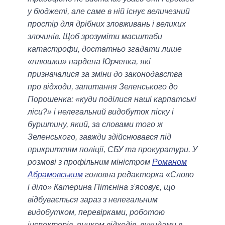
у бюджеті, але саме в ній існує величезний
простір для дрібних зловживань і великих
злочинів. Щоб зрозуміти масштаби
катастрофи, достатньо згадати лише
«плюшки» нардепа Юрченка, які
призначалися за зміни до законодавства
про відходи, запитання Зеленського до
Порошенка: «куди поділися наші карпатські
ліси?» і нелегальний видобуток піску і
бурштину, який, за словами того ж
Зеленського, завжди здійснювався під
прикриттям поліції, СБУ та прокуратури. У
розмові з профільним міністром
Романом
Абрамовським
головна редакторка «Слово
і діло» Катерина Пітєніна з'ясовує, що
відбувається зараз з нелегальним
видобутком, перевірками, роботою
інспекторів, ринком відходів, викидами в