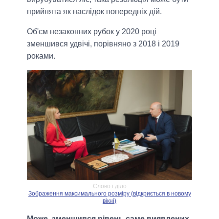
прийнята як наслідок попередніх дій.
Об'єм незаконних рубок у 2020 році
зменшився удвічі, порівняно з 2018 і 2019
роками.
Слово і діло
Зображення максимального розміру (відкриється в новому
вікні)
Може, зменшився рівень саме виявлених