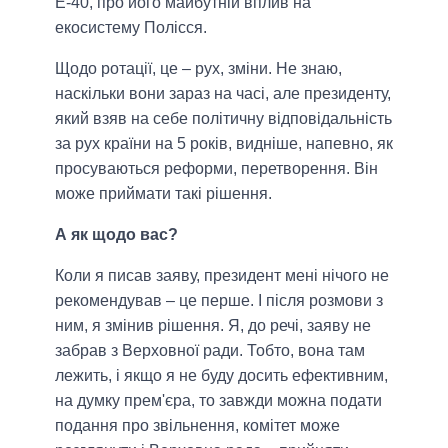
Е-40, про його майбутній вплив на
екосистему Полісся.
Щодо ротації, це – рух, зміни. Не знаю,
наскільки вони зараз на часі, але президенту,
який взяв на себе політичну відповідальність
за рух країни на 5 років, видніше, напевно, як
просуваються реформи, перетворення. Він
може приймати такі рішення.
А як щодо вас?
Коли я писав заяву, президент мені нічого не
рекомендував – це перше. І після розмови з
ним, я змінив рішення. Я, до речі, заяву не
забрав з Верховної ради. Тобто, вона там
лежить, і якщо я не буду досить ефективним,
на думку прем'єра, то завжди можна подати
подання про звільнення, комітет може