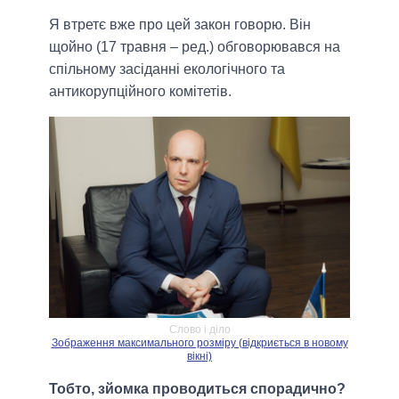
Я втретє вже про цей закон говорю. Він
щойно (17 травня – ред.) обговорювався на
спільному засіданні екологічного та
антикорупційного комітетів.
Слово і діло
Зображення максимального розміру (відкриється в новому
вікні)
Тобто, зйомка проводиться спорадично?