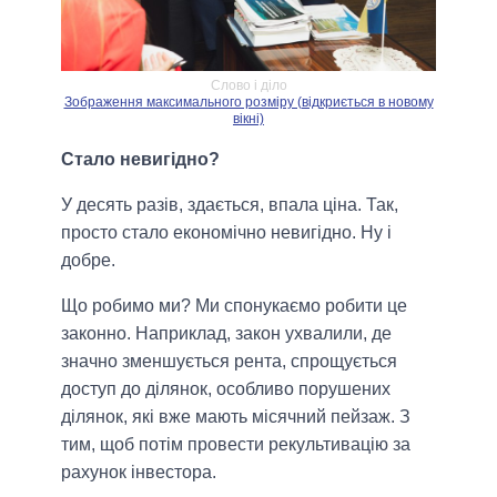
Слово і діло
Зображення максимального розміру (відкриється в новому
вікні)
Стало невигідно?
У десять разів, здається, впала ціна. Так,
просто стало економічно невигідно. Ну і
добре.
Що робимо ми? Ми спонукаємо робити це
законно. Наприклад, закон ухвалили, де
значно зменшується рента, спрощується
доступ до ділянок, особливо порушених
ділянок, які вже мають місячний пейзаж. З
тим, щоб потім провести рекультивацію за
рахунок інвестора.