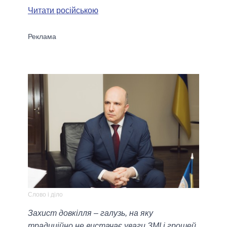
Читати російською
Слово і діло
Захист довкілля – галузь, на яку
традиційно не вистачає уваги ЗМІ і грошей