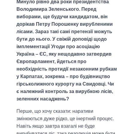
Минуло рівно два роки президентства
Володимира Зеленського. Перед
виборами, ще будучи кандидатом, він
дорікав Петру Порошенку вирубленими
лісами. Зараз такі самі претензії можуть
бути до нього. У свіжій доповіді щодо
імплементації Угоди про асоціацію
Україна – ЄС, яку нещодавно затвердив
Європарламент, йдеться про
необхідність протидії незаконним рубкам
у Карпатах, зокрема – про будівництво
гірськолижного курорту на Свидовці. Чи
є належний контроль за вирубкою лісів,
зеленних насаджень?
Перше, що хочу сказати: наративи
змінюються дуже рідко, це інертний процес.
Навіть якщо завтра взагалі не буде
вирубуватися ліс, така резолюція може бути