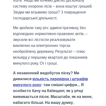
їхати. Якщо ми хочемо дійсно досконалу
систему охорони лісів – вона коштує грошей.
Звідки ми візьмемо гроші? З покращення
господарської діяльності.
Ми зробили таку річ: адміністративну, без
відповідних нормативно-правових актів, –
змусили всі лісгоспи реалізовувати
виключно на електронних торгах
необроблену деревину. Результат – плюс
мільярд у першому кварталі до показників
минулого року. От і гроші.
А незаконний видобуток піску? Ми
дивилися
кількість перевірок і штрафів
минулого року
: там смішні цифри... Я
особисто бачу на Київщині, як у річці
вимивається пісок. Масштаби, як на мене,
набагато більші. На вашу думку,