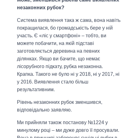
незаконних рубок?
Система виявлення така ж сама, вона навіть
покращилася, бо громадськість бере у ній
участь. Є «ліс у смартфоні» – тобто, ви
можете побачити, на якій підставі
заготовляється деревина на певних
ділянках. Якщо ви бачите, що немає
лісорубного підкату, рубка незаконна.
Крапка. Такого не було ні у 2018, ні у 2017, ні
у 2016. Виявлення стало більш
результативним.
Рівень незаконних рубок зменшився,
відповідально заявляю.
Ми прийняли також постанову №1224 у
минулому році – ми дуже довго її просували.
Вона в принципі забороняє суцільні рубки в