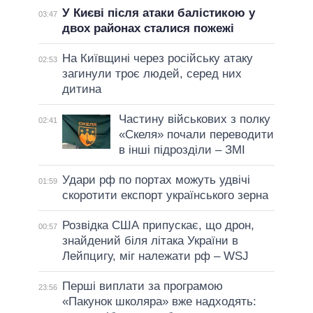
У Києві після атаки балістикою у
03:47
двох районах сталися пожежі
На Київщині через російську атаку
02:53
загинули троє людей, серед них
дитина
Частину військових з полку
02:41
«Скеля» почали переводити
в інші підрозділи – ЗМІ
Удари рф по портах можуть удвічі
01:59
скоротити експорт українського зерна
Розвідка США припускає, що дрон,
00:57
знайдений біля літака України в
Лейпцигу, міг належати рф – WSJ
Перші виплати за програмою
23:56
«Пакунок школяра» вже надходять: