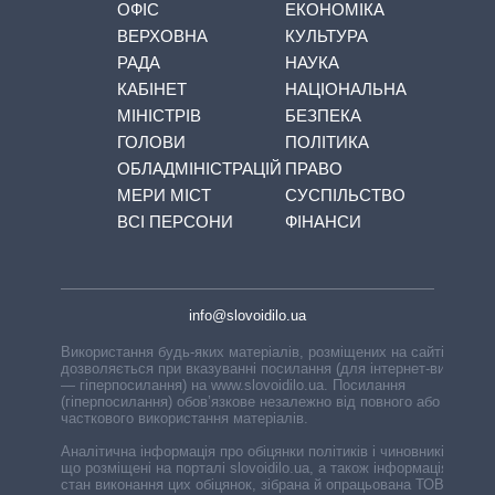
ОФІС
ЕКОНОМІКА
ВЕРХОВНА
КУЛЬТУРА
РАДА
НАУКА
КАБІНЕТ
НАЦІОНАЛЬНА
МІНІСТРІВ
БЕЗПЕКА
ГОЛОВИ
ПОЛІТИКА
ОБЛАДМІНІСТРАЦІЙ
ПРАВО
МЕРИ МІСТ
СУСПІЛЬСТВО
ВСІ ПЕРСОНИ
ФІНАНСИ
info@slovoidilo.ua
Використання будь-яких матеріалів, розміщених на сайті,
дозволяється при вказуванні посилання (для інтернет-видань
— гіперпосилання) на www.slovoidilo.ua. Посилання
(гіперпосилання) обов’язкове незалежно від повного або
часткового використання матеріалів.
Аналітична інформація про обіцянки політиків і чиновників,
що розміщені на порталі slovoidilo.ua, а також інформація про
стан виконання цих обіцянок, зібрана й опрацьована ТОВ «ІА