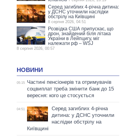
Серед загиблих 4-річна дитина:
у ДСНС уточнили наслідки
обстрілу на Київщині
8 серпня 2026, 04:51
Розвідка США припускає, що
дрон, знайдений біля літака
України в Лейпцигу, міг
належати рф – WSJ
8 серпня 2026, 00:57
НОВИНИ
Частині пенсіонерів та отримувачів
05:15
соцвиплат треба змінити банк до 15
вересня: кого це стосується
Серед загиблих 4-річна
04:51
дитина: у ДСНС уточнили
наслідки обстрілу на
Київщині