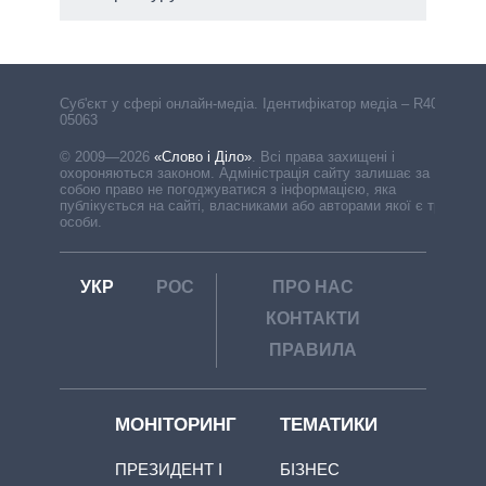
Cуб'єкт у сфері онлайн-медіа. Ідентифікатор медіа – R40-
05063
© 2009—2026
«Слово і Діло»
.
Всі права захищені і
охороняються законом. Адміністрація сайту залишає за
собою право не погоджуватися з інформацією, яка
публікується на сайті, власниками або авторами якої є треті
особи.
УКР
РОС
ПРО НАС
КОНТАКТИ
ПРАВИЛА
МОНІТОРИНГ
ТЕМАТИКИ
ПРЕЗИДЕНТ І
БІЗНЕС