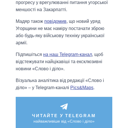
прогресу у врегулюванні питання угорської
меншості на Закарпатті.
Мадяр також
повідомив
, що новий уряд
Угорщини не має наміру постачати зброю
або будь-яку військову техніку української
армії.
Підпишіться
на наш Telegram-канал
, щоб
відстежувати найцікавіші та ексклюзивні
новини «Слово і діло».
Візуальна аналітика від редакції «Слово і
діло» – у Telegram-каналі
Pics&Maps
.
ЧИТАЙТЕ У TELEGRAM
найважливіше від «Слово і діло»