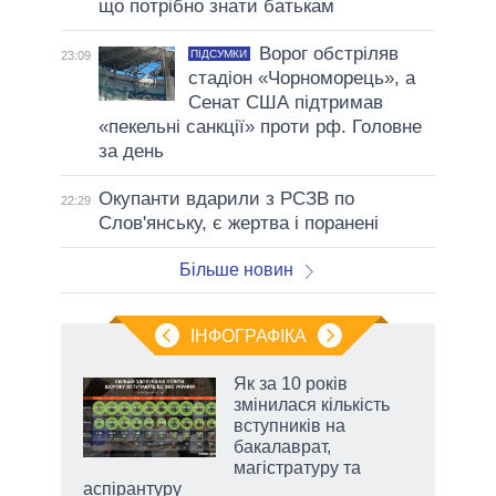
що потрібно знати батькам
Ворог обстріляв
ПІДСУМКИ
23:09
стадіон «Чорноморець», а
Сенат США підтримав
«пекельні санкції» проти рф. Головне
за день
Окупанти вдарили з РСЗВ по
22:29
Слов'янську, є жертва і поранені
Більше новин
ІНФОГРАФІКА
жет
Як за 10 років
змінилася кількість
ків
вступників на
бакалаврат,
магістратуру та
аспірантуру