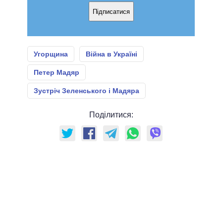
Підписатися
Угорщина
Війна в Україні
Петер Мадяр
Зустріч Зеленського і Мадяра
Поділитися: