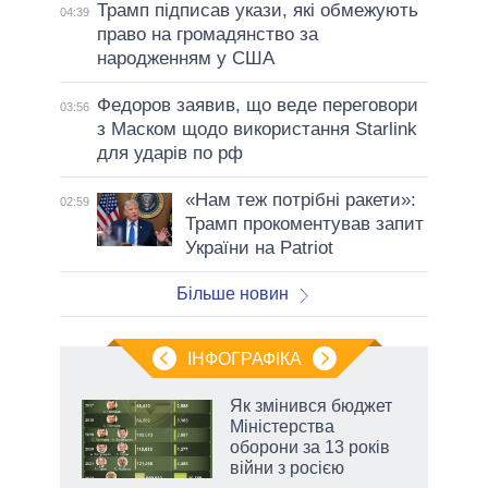
Трамп підписав укази, які обмежують
04:39
право на громадянство за
народженням у США
Федоров заявив, що веде переговори
03:56
з Маском щодо використання Starlink
для ударів по рф
«Нам теж потрібні ракети»:
02:59
Трамп прокоментував запит
України на Patriot
Більше новин
ІНФОГРАФІКА
и на
Як змінився бюджет
Міністерства
а
оборони за 13 років
війни з росією