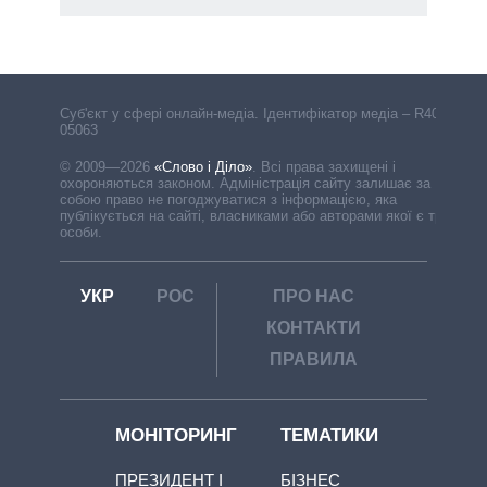
Cуб'єкт у сфері онлайн-медіа. Ідентифікатор медіа – R40-
05063
© 2009—2026
«Слово і Діло»
.
Всі права захищені і
охороняються законом. Адміністрація сайту залишає за
собою право не погоджуватися з інформацією, яка
публікується на сайті, власниками або авторами якої є треті
особи.
УКР
РОС
ПРО НАС
КОНТАКТИ
ПРАВИЛА
МОНІТОРИНГ
ТЕМАТИКИ
ПРЕЗИДЕНТ І
БІЗНЕС