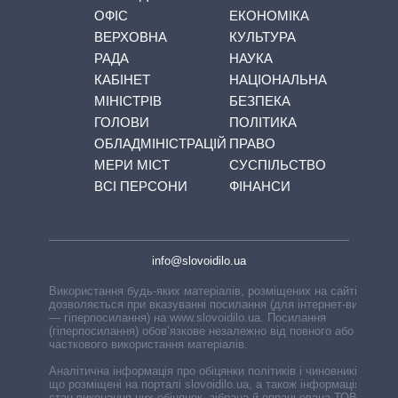
ОФІС
ЕКОНОМІКА
ВЕРХОВНА
КУЛЬТУРА
РАДА
НАУКА
КАБІНЕТ
НАЦІОНАЛЬНА
МІНІСТРІВ
БЕЗПЕКА
ГОЛОВИ
ПОЛІТИКА
ОБЛАДМІНІСТРАЦІЙ
ПРАВО
МЕРИ МІСТ
СУСПІЛЬСТВО
ВСІ ПЕРСОНИ
ФІНАНСИ
info@slovoidilo.ua
Використання будь-яких матеріалів, розміщених на сайті,
дозволяється при вказуванні посилання (для інтернет-видань
— гіперпосилання) на www.slovoidilo.ua. Посилання
(гіперпосилання) обов’язкове незалежно від повного або
часткового використання матеріалів.
Аналітична інформація про обіцянки політиків і чиновників,
що розміщені на порталі slovoidilo.ua, а також інформація про
стан виконання цих обіцянок, зібрана й опрацьована ТОВ «ІА