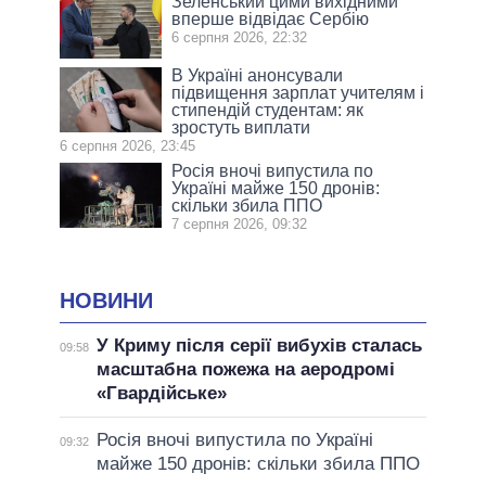
Зеленський цими вихідними
вперше відвідає Сербію
6 серпня 2026, 22:32
В Україні анонсували
підвищення зарплат учителям і
стипендій студентам: як
зростуть виплати
6 серпня 2026, 23:45
Росія вночі випустила по
Україні майже 150 дронів:
скільки збила ППО
7 серпня 2026, 09:32
НОВИНИ
У Криму після серії вибухів сталась
09:58
масштабна пожежа на аеродромі
«Гвардійське»
Росія вночі випустила по Україні
09:32
майже 150 дронів: скільки збила ППО