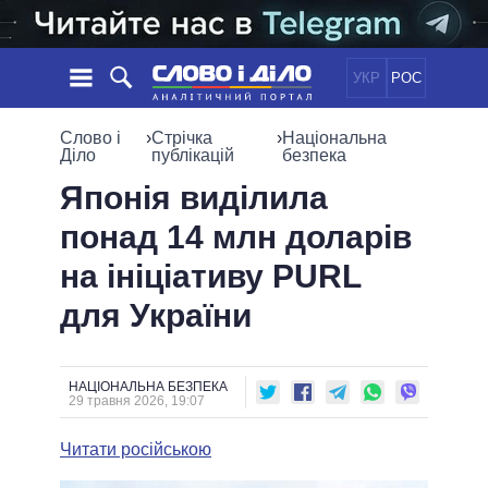
УКР
РОС
НОВИНИ
Слово і
›
Стрічка
›
Національна
Діло
публікацій
безпека
ОБIЦЯНКИ
СТРІЧКА
ПОЛІТИКА
Японія виділила
ПОДІЇ
ЕКОНОМІКА
понад 14 млн доларів
ПОЛIТИКИ
СТАТТІ
СУСПІЛЬСТВО
на ініціативу PURL
ІНФОГРАФІКА
ДУМКИ
СВІТ
УСІ ПОЛІТИКИ
для України
ОГЛЯДИ
ПРЕЗИДЕНТ І ОФІС
ВІДЕО
ДАЙДЖЕСТИ
ВЕРХОВНА РАДА
ПІДТРИМАТИ
КАБІНЕТ МІНІСТРІВ
НАЦІОНАЛЬНА БЕЗПЕКА
29 травня 2026, 19:07
ГОЛОВИ ОБЛАДМІНІСТРАЦІЙ
ПОРІВНЯННЯ ПОЛІТИКІВ
МЕРИ МІСТ
Читати російською
ВСІ ПЕРСОНИ