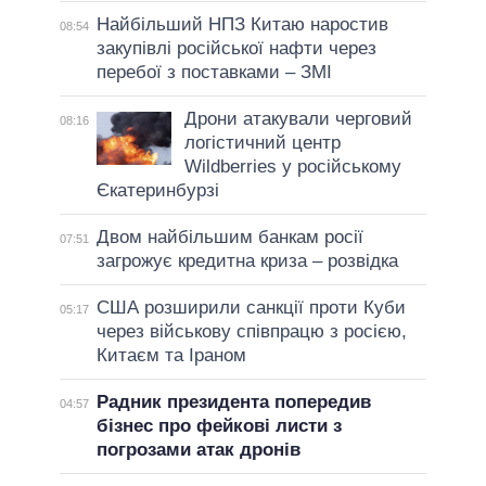
Найбільший НПЗ Китаю наростив
08:54
закупівлі російської нафти через
перебої з поставками – ЗМІ
Дрони атакували черговий
08:16
логістичний центр
Wildberries у російському
Єкатеринбурзі
Двом найбільшим банкам росії
07:51
загрожує кредитна криза – розвідка
США розширили санкції проти Куби
05:17
через військову співпрацю з росією,
Китаєм та Іраном
Радник президента попередив
04:57
бізнес про фейкові листи з
погрозами атак дронів