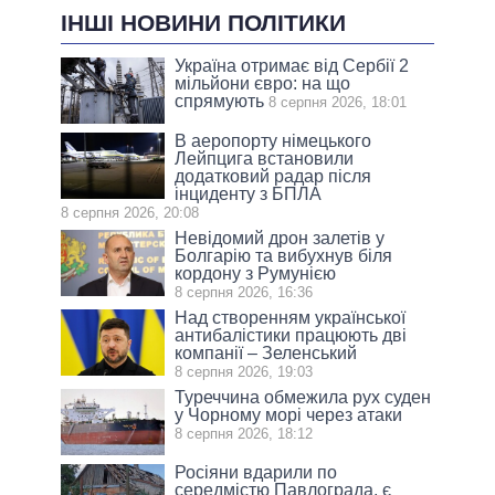
ІНШІ НОВИНИ ПОЛІТИКИ
Україна отримає від Сербії 2
мільйони євро: на що
спрямують
8 серпня 2026, 18:01
В аеропорту німецького
Лейпцига встановили
додатковий радар після
інциденту з БПЛА
8 серпня 2026, 20:08
Невідомий дрон залетів у
Болгарію та вибухнув біля
кордону з Румунією
8 серпня 2026, 16:36
Над створенням української
антибалістики працюють дві
компанії – Зеленський
8 серпня 2026, 19:03
Туреччина обмежила рух суден
у Чорному морі через атаки
8 серпня 2026, 18:12
Росіяни вдарили по
середмістю Павлограда, є