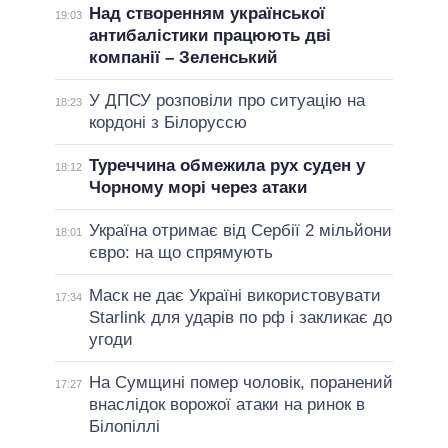
Над створенням української
19:03
антибалістики працюють дві
компанії – Зеленський
У ДПСУ розповіли про ситуацію на
18:23
кордоні з Білоруссю
Туреччина обмежила рух суден у
18:12
Чорному морі через атаки
Україна отримає від Сербії 2 мільйони
18:01
євро: на що спрямують
Маск не дає Україні використовувати
17:34
Starlink для ударів по рф і закликає до
угоди
На Сумщині помер чоловік, поранений
17:27
внаслідок ворожої атаки на ринок в
Білопіллі