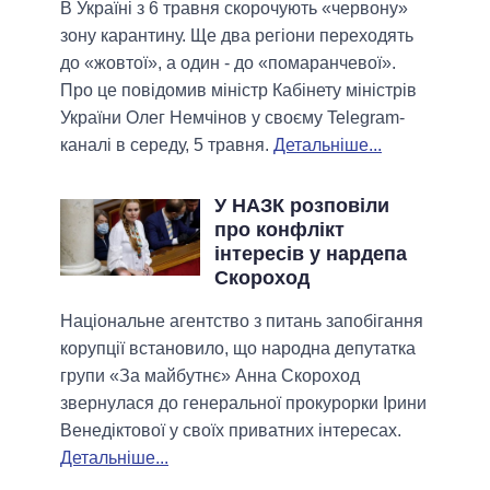
В Україні з 6 травня скорочують «червону»
зону карантину. Ще два регіони переходять
до «жовтої», а один - до «помаранчевої».
Про це повідомив міністр Кабінету міністрів
України Олег Немчінов у своєму Telegram-
каналі в середу, 5 травня.
Детальніше...
У НАЗК розповіли
про конфлікт
інтересів у нардепа
Скороход
Національне агентство з питань запобігання
корупції встановило, що народна депутатка
групи «За майбутнє» Анна Скороход
звернулася до генеральної прокурорки Ірини
Венедіктової у своїх приватних інтересах.
Детальніше...