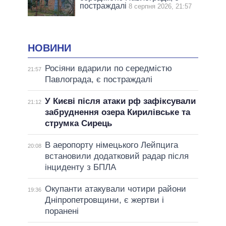
постраждалі
8 серпня 2026, 21:57
НОВИНИ
Росіяни вдарили по середмістю
21:57
Павлограда, є постраждалі
У Києві після атаки рф зафіксували
21:12
забруднення озера Кирилівське та
струмка Сирець
В аеропорту німецького Лейпцига
20:08
встановили додатковий радар після
інциденту з БПЛА
Окупанти атакували чотири райони
19:36
Дніпропетровщини, є жертви і
поранені