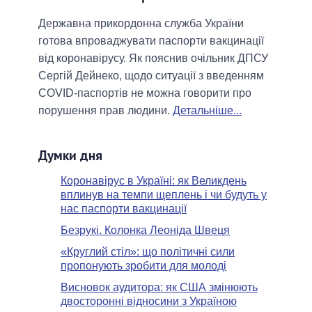
Державна прикордонна служба України
готова впроваджувати паспорти вакцинації
від коронавірусу. Як пояснив очільник ДПСУ
Сергій Дейнеко, щодо ситуації з введенням
COVID-паспортів не можна говорити про
порушення прав людини.
Детальніше...
Думки дня
Коронавірус в Україні: як Великдень
вплинув на темпи щеплень і чи будуть у
нас паспорти вакцинації
Безрукі. Колонка Леоніда Швеця
«Круглий стіл»: що політичні сили
пропонують зробити для молоді
Висновок аудитора: як США змінюють
двосторонні відносини з Україною