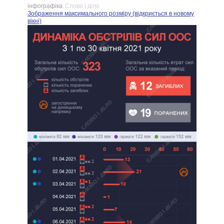
інфографіка
Слово і діло
Зображення максимального розміру (відкриється в новому
вікні)