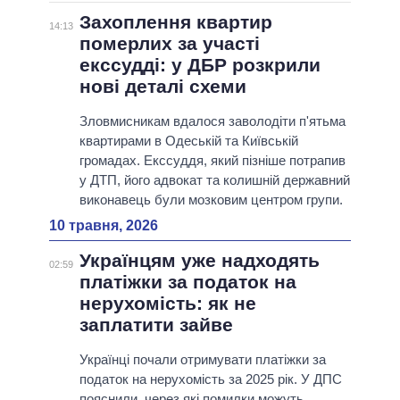
Захоплення квартир
14:13
померлих за участі
екссудді: у ДБР розкрили
нові деталі схеми
Зловмисникам вдалося заволодіти п'ятьма
квартирами в Одеській та Київській
громадах. Екссуддя, який пізніше потрапив
у ДТП, його адвокат та колишній державний
виконавець були мозковим центром групи.
10 травня, 2026
Українцям уже надходять
02:59
платіжки за податок на
нерухомість: як не
заплатити зайве
Українці почали отримувати платіжки за
податок на нерухомість за 2025 рік. У ДПС
пояснили, через які помилки можуть