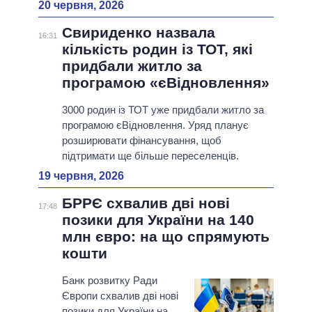
20 червня, 2026
Свириденко назвала
16:31
кількість родин із ТОТ, які
придбали житло за
програмою «єВідновлення»
3000 родин із ТОТ уже придбали житло за
програмою єВідновлення. Уряд планує
розширювати фінансування, щоб
підтримати ще більше переселенців.
19 червня, 2026
БРРЄ схвалив дві нові
17:48
позики для України на 140
млн євро: на що спрямують
кошти
Банк розвитку Ради
Європи схвалив дві нові
позики для України на