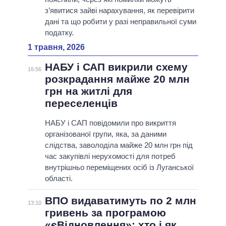
з’явитися зайві нарахування, як перевірити
дані та що робити у разі неправильної суми
податку.
1 травня, 2026
НАБУ і САП викрили схему
16:56
розкрадання майже 20 млн
грн на житлі для
переселенців
НАБУ і САП повідомили про викриття
організованої групи, яка, за даними
слідства, заволоділа майже 20 млн грн під
час закупівлі нерухомості для потреб
внутрішньо переміщених осіб із Луганської
області.
ВПО видаватимуть по 2 млн
13:10
гривень за програмою
«єВідновлення»: хто і як