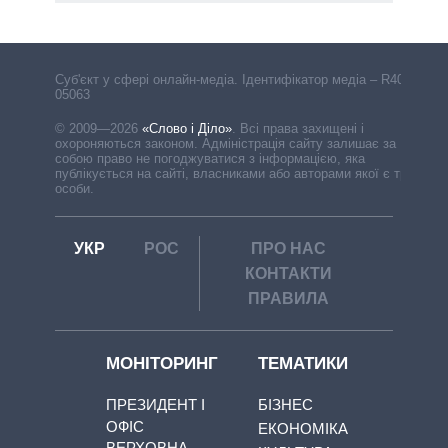
Cуб'єкт у сфері онлайн-медіа. Ідентифікатор медіа – R40-
05063
© 2009—2026
«Слово і Діло»
.
Всі права захищені і
охороняються законом. Адміністрація сайту залишає за
собою право не погоджуватися з інформацією, яка
публікується на сайті, власниками або авторами якої є треті
особи.
УКР
РОС
ПРО НАС
КОНТАКТИ
ПРАВИЛА
МОНІТОРИНГ
ТЕМАТИКИ
ПРЕЗИДЕНТ І
БІЗНЕС
ОФІС
ЕКОНОМІКА
ВЕРХОВНА