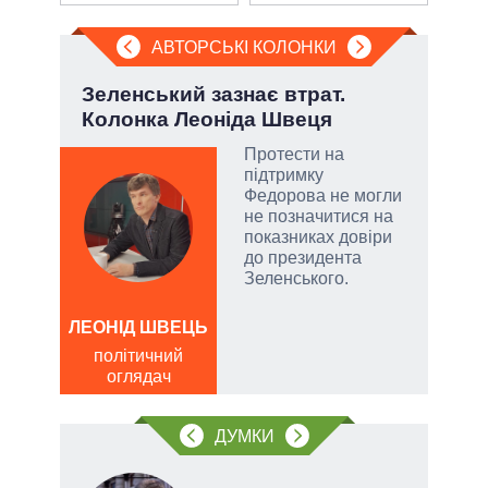
АВТОРСЬКІ КОЛОНКИ
.
Зеленський зазнає втрат.
Пол
Колонка Леоніда Швеця
чи 
вла
Протести на
підтримку
Федорова не могли
и, а
не позначитися на
и
показниках довіри
 рф.
до президента
ла
Зеленського.
римку
лі
ЛЕОНІД ШВЕЦЬ
Д
політичний
ПО
оглядач
ві
о
ДУМКИ