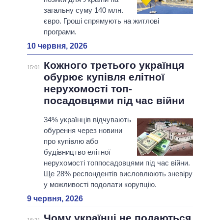
загальну суму 140 млн.
євро. Гроші спрямують на житлові
програми.
10 червня, 2026
Кожного третього українця
15:01
обурює купівля елітної
нерухомості топ-
посадовцями під час війни
34% українців відчувають
обурення через новини
про купівлю або
будівництво елітної
нерухомості топпосадовцями під час війни.
Ще 28% респондентів висловлюють зневіру
у можливості подолати корупцію.
9 червня, 2026
Чому українці не подаються