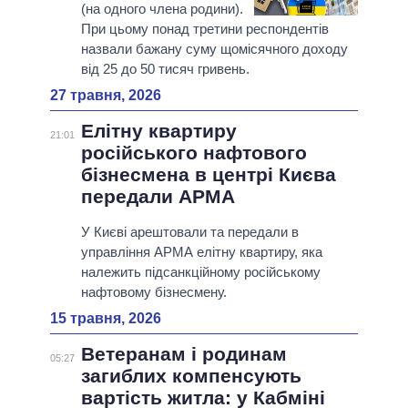
(на одного члена родини).
При цьому понад третини респондентів
назвали бажану суму щомісячного доходу
від 25 до 50 тисяч гривень.
27 травня, 2026
Елітну квартиру
21:01
російського нафтового
бізнесмена в центрі Києва
передали АРМА
У Києві арештовали та передали в
управління АРМА елітну квартиру, яка
належить підсанкційному російському
нафтовому бізнесмену.
15 травня, 2026
Ветеранам і родинам
05:27
загиблих компенсують
вартість житла: у Кабміні