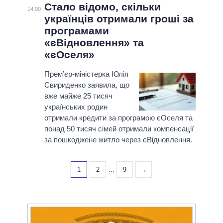
Стало відомо, скільки
14:00
українців отримали гроші за
програмами
«єВідновлення» та
«єОселя»
Прем’єр-міністерка Юлія
Свириденко заявила, що
вже майже 25 тисяч
українських родин
отримали кредити за програмою єОселя та
понад 50 тисяч сімей отримали компенсації
за пошкоджене житло через єВідновлення.
1
2
...
9
→