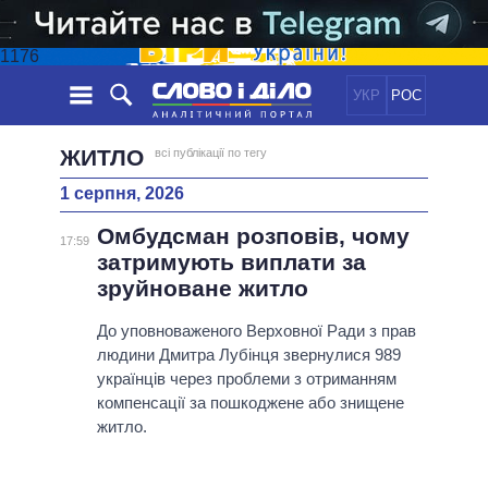
1176
УКР
РОС
НОВИНИ
ЖИТЛО
всі публікації по тегу
1 серпня, 2026
ОБIЦЯНКИ
СТРІЧКА
ПОЛІТИКА
Омбудсман розповів, чому
ПОДІЇ
ЕКОНОМІКА
17:59
ПОЛIТИКИ
затримують виплати за
СТАТТІ
СУСПІЛЬСТВО
зруйноване житло
ІНФОГРАФІКА
ДУМКИ
СВІТ
УСІ ПОЛІТИКИ
ОГЛЯДИ
До уповноваженого Верховної Ради з прав
ПРЕЗИДЕНТ І ОФІС
ВІДЕО
людини Дмитра Лубінця звернулися 989
ДАЙДЖЕСТИ
ВЕРХОВНА РАДА
українців через проблеми з отриманням
ПІДТРИМАТИ
КАБІНЕТ МІНІСТРІВ
компенсації за пошкоджене або знищене
ГОЛОВИ ОБЛАДМІНІСТРАЦІЙ
житло.
ПОРІВНЯННЯ ПОЛІТИКІВ
МЕРИ МІСТ