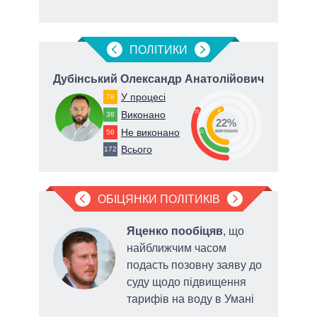
ПОЛIТИКИ
ч
Дубінський Олександр Анатолійович
У процесі
78
45
33
Виконано
38
22%
Не виконано
56
22
виконано
Всього
172
ОБІЦЯНКИ ПОЛІТИКІВ
а
Яценко пообіцяв
, що
найближчим часом
подасть позовну заяву до
 щодо
суду щодо підвищення
тарифів на воду в Умані