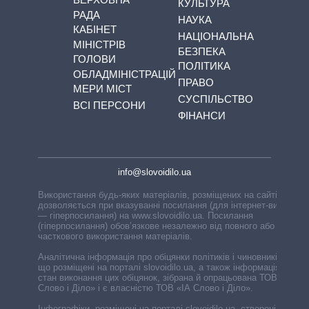
КУЛЬТУРА
РАДА
НАУКА
КАБІНЕТ
НАЦІОНАЛЬНА
МІНІСТРІВ
БЕЗПЕКА
ГОЛОВИ
ПОЛІТИКА
ОБЛАДМІНІСТРАЦІЙ
ПРАВО
МЕРИ МІСТ
СУСПІЛЬСТВО
ВСІ ПЕРСОНИ
ФІНАНСИ
info@slovoidilo.ua
Використання будь-яких матеріалів, розміщених на сайті,
дозволяється при вказуванні посилання (для інтернет-видань
— гіперпосилання) на www.slovoidilo.ua. Посилання
(гіперпосилання) обов’язкове незалежно від повного або
часткового використання матеріалів.
Аналітична інформація про обіцянки політиків і чиновників,
що розміщені на порталі slovoidilo.ua, а також інформація про
стан виконання цих обіцянок, зібрана й опрацьована ТОВ «ІА
Слово і Діло» і є власністю ТОВ «ІА Слово і Діло».
Інфографіки, розміщені на порталі slovoidilo.ua, створені ГО