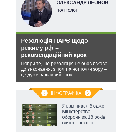
ОЛЕКСАНДР ЛЕОНОВ
ерт
політолог
Резолюція ПАРЄ щодо
Ане
режиму рф –
зав
рекомендаційний крок
НА
ання
Попри те, що резолюція не обов'язкова
Може
кому
до виконання, з політичної точки зору –
анек
це дуже важливий крок
стат
спро
ІНФОГРАФІКА
Як змінився бюджет
раїні
Міністерства
ої
оборони за 13 років
війни з росією