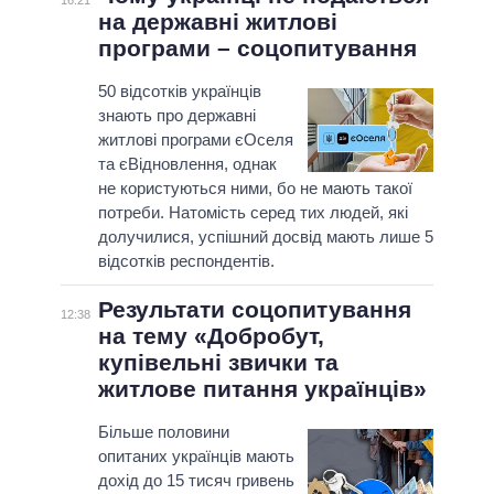
16:21
на державні житлові
програми – соцопитування
50 відсотків українців
знають про державні
житлові програми єОселя
та єВідновлення, однак
не користуються ними, бо не мають такої
потреби. Натомість серед тих людей, які
долучилися, успішний досвід мають лише 5
відсотків респондентів.
Результати соцопитування
12:38
на тeму «Добробут,
купівельні звички та
житлове питання українців»
Більше половини
опитаних українців мають
дохід до 15 тисяч гривень