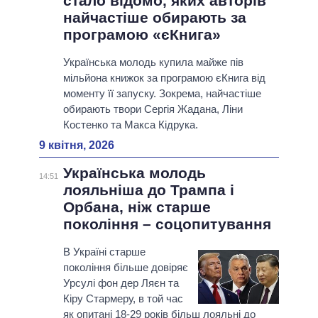
стало відомо, яких авторів
найчастіше обирають за
програмою «єКнига»
Українська молодь купила майже пів
мільйона книжок за програмою єКнига від
моменту її запуску. Зокрема, найчастіше
обирають твори Сергія Жадана, Ліни
Костенко та Макса Кідрука.
9 квітня, 2026
Українська молодь
14:51
лояльніша до Трампа і
Орбана, ніж старше
покоління – соцопитування
В Україні старше
покоління більше довіряє
Урсулі фон дер Ляєн та
Кіру Стармеру, в той час
як опитані 18-29 років більш лояльні до