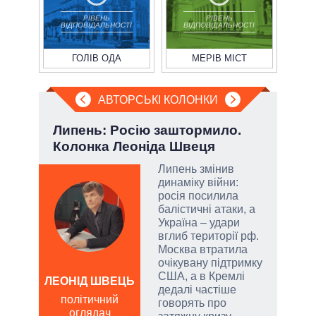
РІВЕНЬ
РІВЕНЬ
ВІДПОВІДАЛЬНОСТІ
ВІДПОВІДАЛЬНОСТІ
ГОЛІВ ОДА
МЕРІВ МІСТ
АВТОРСЬКІ КОЛОНКИ
ва
Липень: Росію заштормило.
Зел
?
Колонка Леоніда Швеця
Кол
РНБО
Липень змінив
динаміку війни:
і»,
росія посилила
балістичні атаки, а
Україна – удари
вглиб території рф.
Москва втратила
и,
очікувану підтримку
США, а в Кремлі
ЛЕОНІД ШВЕЦЬ
ЛЕОН
дедалі частіше
політичний
по
ів:
говорять про
оглядач
о