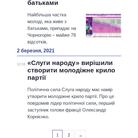
батьками
Найбільша частка
молоді, яка живе з
батьками, припадає на
Чорногорію – майже 78
відсотків.
2 березня, 2021
«Слуги народу» вирішили
12:16
створити молодіжне крило
партії
Політична сила Слуга народу має намір
утворити молодіжне крило партії. Про це
повідомив лідер політичної сили, перший
заступник голови фракції Олександр
Корнієнко.
1
2
→