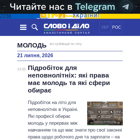
2236
УКР
РОС
НОВИНИ
МОЛОДЬ
всі публікації по тегу
21 липня, 2026
ОБIЦЯНКИ
СТРІЧКА
ПОЛІТИКА
Підробіток для
ПОДІЇ
ЕКОНОМІКА
13:33
ПОЛIТИКИ
неповнолітніх: які права
СТАТТІ
СУСПІЛЬСТВО
має молодь та які сфери
ІНФОГРАФІКА
ДУМКИ
СВІТ
УСІ ПОЛІТИКИ
обирає
ОГЛЯДИ
ПРЕЗИДЕНТ І ОФІС
ВІДЕО
Підробіток на літо для
ДАЙДЖЕСТИ
ВЕРХОВНА РАДА
неповнолітніх в Україні.
ПІДТРИМАТИ
КАБІНЕТ МІНІСТРІВ
Які професії обирає
ГОЛОВИ ОБЛАДМІНІСТРАЦІЙ
молодь у перервах між
ПОРІВНЯННЯ ПОЛІТИКІВ
навчанням та що має знати про свої законні
МЕРИ МІСТ
права щодо робочого дня та зарплати – на