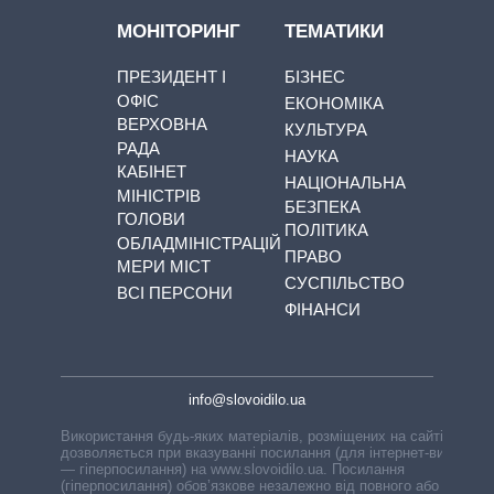
МОНІТОРИНГ
ТЕМАТИКИ
ПРЕЗИДЕНТ І
БІЗНЕС
ОФІС
ЕКОНОМІКА
ВЕРХОВНА
КУЛЬТУРА
РАДА
НАУКА
КАБІНЕТ
НАЦІОНАЛЬНА
МІНІСТРІВ
БЕЗПЕКА
ГОЛОВИ
ПОЛІТИКА
ОБЛАДМІНІСТРАЦІЙ
ПРАВО
МЕРИ МІСТ
СУСПІЛЬСТВО
ВСІ ПЕРСОНИ
ФІНАНСИ
info@slovoidilo.ua
Використання будь-яких матеріалів, розміщених на сайті,
дозволяється при вказуванні посилання (для інтернет-видань
— гіперпосилання) на www.slovoidilo.ua. Посилання
(гіперпосилання) обов’язкове незалежно від повного або