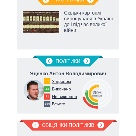
 5
Скільки картоплі
вго
вирощували в Україні
до і під час великої
війни
ПОЛIТИКИ
вич
Яценко Антон Володимирович
У процесі
81
52
Виконано
44
28%
28
Не виконано
31
виконано
20
Всього
156
ОБІЦЯНКИ ПОЛІТИКІВ