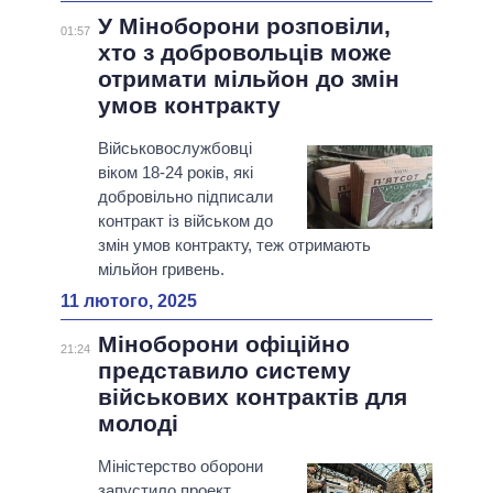
У Міноборони розповіли,
01:57
хто з добровольців може
отримати мільйон до змін
умов контракту
Військовослужбовці
віком 18-24 років, які
добровільно підписали
контракт із військом до
змін умов контракту, теж отримають
мільйон гривень.
11 лютого, 2025
Міноборони офіційно
21:24
представило систему
військових контрактів для
молоді
Міністерство оборони
запустило проект