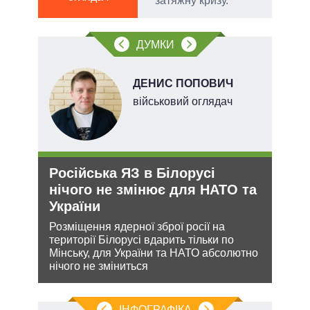
затяжну кризу.
тів
ДУМКИ
вих
.
ДЕНИС ПОПОВИЧ
ерт
військовий оглядач
Російська ЯЗ в Білорусі
Ане
нічого не змінює для НАТО та
зав
України
НА
ання
Розміщення ядерної зброї росії на
Може
кому
території Білорусі вдарить тільки по
анек
Мінську, для України та НАТО абсолютно
стат
нічого не зміниться
спро
ІНФОГРАФІКА