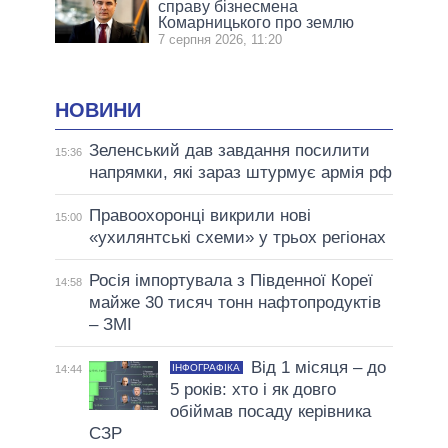
справу бізнесмена
Комарницького про землю
7 серпня 2026, 11:20
НОВИНИ
Зеленський дав завдання посилити
15:36
напрямки, які зараз штурмує армія рф
Правоохоронці викрили нові
15:00
«ухилянтські схеми» у трьох регіонах
Росія імпортувала з Південної Кореї
14:58
майже 30 тисяч тонн нафтопродуктів
– ЗМІ
Від 1 місяця – до
ІНФОГРАФІКА
14:44
5 років: хто і як довго
обіймав посаду керівника
СЗР