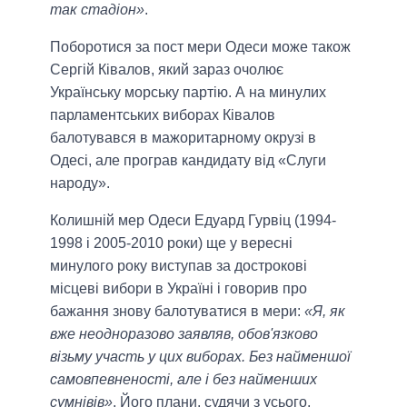
так стадіон»
.
Поборотися за пост мери Одеси може також
Сергій Ківалов, який зараз очолює
Українську морську партію. А на минулих
парламентських виборах Ківалов
балотувався в мажоритарному окрузі в
Одесі, але програв кандидату від «Слуги
народу».
Колишній мер Одеси Едуард Гурвіц (1994-
1998 і 2005-2010 роки) ще у вересні
минулого року виступав за дострокові
місцеві вибори в Україні і говорив про
бажання знову балотуватися в мери:
«Я, як
вже неодноразово заявляв, обов'язково
візьму участь у цих виборах. Без найменшої
самовпевненості, але і без найменших
сумнівів»
. Його плани, судячи з усього,