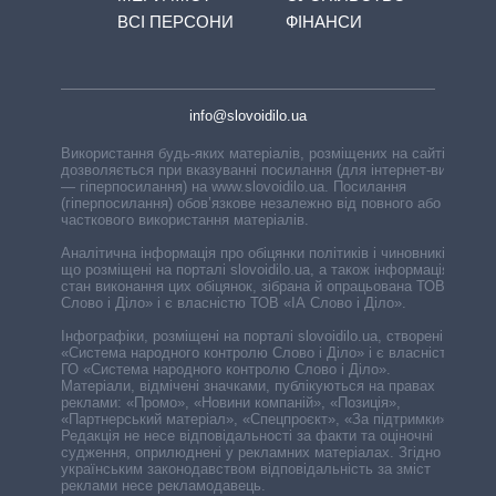
ВСІ ПЕРСОНИ
ФІНАНСИ
info@slovoidilo.ua
Використання будь-яких матеріалів, розміщених на сайті,
дозволяється при вказуванні посилання (для інтернет-видань
— гіперпосилання) на www.slovoidilo.ua. Посилання
(гіперпосилання) обов’язкове незалежно від повного або
часткового використання матеріалів.
Аналітична інформація про обіцянки політиків і чиновників,
що розміщені на порталі slovoidilo.ua, а також інформація про
стан виконання цих обіцянок, зібрана й опрацьована ТОВ «ІА
Слово і Діло» і є власністю ТОВ «ІА Слово і Діло».
Інфографіки, розміщені на порталі slovoidilo.ua, створені ГО
«Система народного контролю Слово і Діло» і є власністю
ГО «Система народного контролю Слово і Діло».
Матеріали, відмічені значками, публікуються на правах
реклами: «Промо», «Новини компаній», «Позиція»,
«Партнерський матеріал», «Спецпроєкт», «За підтримки».
Редакція не несе відповідальності за факти та оціночні
судження, оприлюднені у рекламних матеріалах. Згідно з
українським законодавством відповідальність за зміст
реклами несе рекламодавець.