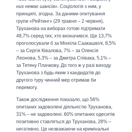
них немає шансів»
. Соціологія з ним, у
принципі, згодна. За даними опитування
групи «Рейтинг» (29 травня – 2 червня),
Труханова на виборах готові підтримати
48,7% серед тих, хто визначився. Ще 13,7%
проголосували б за Міхеїла Саакашвілі, 8,5%
– за Сергія Ківалова, 7% – за Олексія
Леонова, 5,3% – за Дмитра Співака, 5,1% –
за Тетяну Плачкову. До того ж у разі виходу
Труханова з будь-яким з кандидатів до
другого туру чинний мер отримав би
перемогу.
Також дослідження показало, що 56%
опитаних задоволені діяльністю Труханова,
31% – не задоволені. 60% опитаних одеситів
позитивно ставляться до Труханова, 28% –
негативно. Це незважаючи на кримінальні