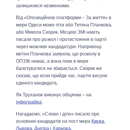
залишилися незмінними.
Від «Опозиційною платформи – За життя» в
мери Одеси може піти або Тетяна Плачкова,
або Микола Скорик. Місцеві ЗМІ навіть
писали про розкол і протистояння в партії
через можливі кандидатури. Наприкінці
квітня Плачкова заявила, що розколу в
ОПЗЖ немає, а вона поки в мери
балотуватися не збирається. Скорик же
сказав, що коли прийде час, партія висуне
єдиного кандидата.
Як Труханов виконує обіцянки – на
інфографіці
.
Нагадаємо, «Слово і діло» писало про
основних кандидатів на пост мера
Києва
,
Львова
,
Дніпра
і
Харкова
.