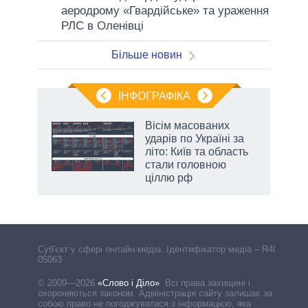
аеродрому «Гвардійське» та ураження
РЛС в Оленівці
Більше новин
ІНФОГРАФІКА
Вісім масованих
ть
ударів по Україні за
літо: Київ та область
стали головною
ціллю рф
Cуб'єкт у сфері онлайн-медіа. Ідентифікатор медіа – R40-
05063
© 2009—2026
«Слово і Діло»
.
Всі права захищені і
охороняються законом. Адміністрація сайту залишає за
собою право не погоджуватися з інформацією, яка