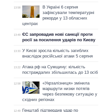
В Україні 6 серпня
13:58
зафіксували температурні
рекорди у 13 обласних
центрах
ЄС запровадив нові санкції проти
13:49
росії за посилення ударів по Києву
У Києві зросла кількість загиблих
13:33
внаслідок російської атаки 5 серпня
Атака рф на Сумщину: кількість
13:22
постраждалих збільшилась до 13 осіб
«Укрзалізниця» змінила
12:58
маршрути низки потягів
через безпекову ситуацію у
східних регіонах
Генштаб підтвердив удар по
12:49