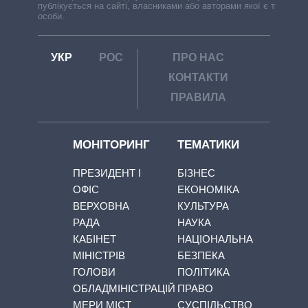
публікується на сайті, власниками або авторами якої є треті
особи.
УКР
РОС
ПРО НАС
КОНТАКТИ
ПРАВИЛА
МОНІТОРИНГ
ТЕМАТИКИ
ПРЕЗИДЕНТ І
БІЗНЕС
ОФІС
ЕКОНОМІКА
ВЕРХОВНА
КУЛЬТУРА
РАДА
НАУКА
КАБІНЕТ
НАЦІОНАЛЬНА
МІНІСТРІВ
БЕЗПЕКА
ГОЛОВИ
ПОЛІТИКА
ОБЛАДМІНІСТРАЦІЙ
ПРАВО
МЕРИ МІСТ
СУСПІЛЬСТВО