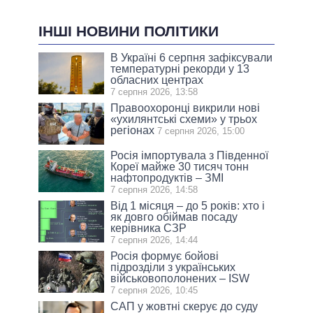
ІНШІ НОВИНИ ПОЛІТИКИ
В Україні 6 серпня зафіксували
температурні рекорди у 13
обласних центрах
7 серпня 2026, 13:58
Правоохоронці викрили нові
«ухилянтські схеми» у трьох
регіонах
7 серпня 2026, 15:00
Росія імпортувала з Південної
Кореї майже 30 тисяч тонн
нафтопродуктів – ЗМІ
7 серпня 2026, 14:58
Від 1 місяця – до 5 років: хто і
як довго обіймав посаду
керівника СЗР
7 серпня 2026, 14:44
Росія формує бойові
підрозділи з українських
військовополонених – ISW
7 серпня 2026, 10:45
САП у жовтні скерує до суду