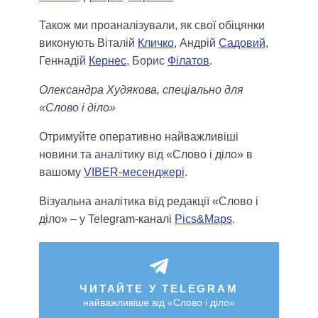
Також ми проаналізували, як свої обіцянки
виконують Віталій
Кличко
, Андрій
Садовий
,
Геннадій
Кернес
, Борис
Філатов
.
Олександра Худякова, спеціально для
«Слово і діло»
Отримуйте оперативно найважливіші
новини та аналітику від «Слово і діло» в
вашому
VIBER-месенджері
.
Візуальна аналітика від редакції «Слово і
діло» – у Telegram-каналі
Pics&Maps
.
ЧИТАЙТЕ У TELEGRAM
найважливіше від «Слово і діло»