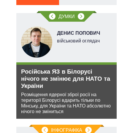
ДУМКИ
ДЕНИС ПОПОВИЧ
х
військовий оглядач
Російська ЯЗ в Білорусі
Рез
и рф
нічого не змінює для НАТО та
реж
України
рек
Розміщення ядерної зброї росії на
Попр
 цей
території Білорусі вдарить тільки по
до ви
Мінську, для України та НАТО абсолютно
це д
нічого не зміниться
ІНФОГРАФІКА