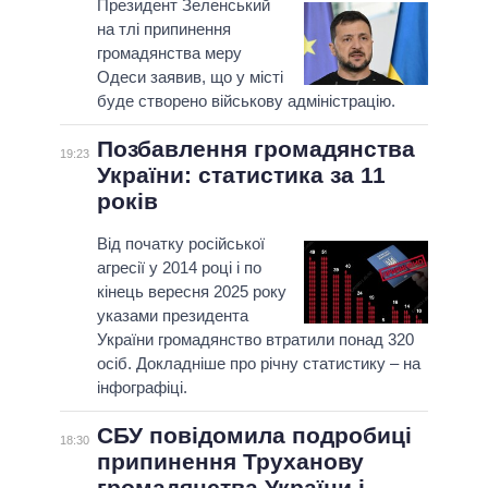
Президент Зеленський
на тлі припинення
громадянства меру
Одеси заявив, що у місті
буде створено військову адміністрацію.
Позбавлення громадянства
19:23
України: статистика за 11
років
Від початку російської
агресії у 2014 році і по
кінець вересня 2025 року
указами президента
України громадянство втратили понад 320
осіб. Докладніше про річну статистику – на
інфографіці.
СБУ повідомила подробиці
18:30
припинення Труханову
громадянства України і