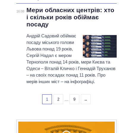
Мери обласних центрів: хто
16:08
і скільки років обіймає
посаду
Андрій Садовий обіймає
посаду міського голови
Львова понад 19 років,
Сергій Надал є мером
Тернополя понад 14 років, мери Києва та
Одеси – Віталій Кличко і Геннадій Труханов
– на своїх посадах понад 11 років. Про
мерів інших міст – на інфографіці.
1
2
...
9
→