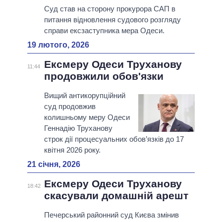
Суд став на сторону прокурора САП в
питання відновлення судового розгляду
справи ексзаступника мера Одеси.
19 лютого, 2026
Ексмеру Одеси Труханову
11:44
продовжили обов'язки
Вищий антикорупційний
суд продовжив
колишньому меру Одеси
Геннадію Труханову
строк дії процесуальних обов’язків до 17
квітня 2026 року.
21 січня, 2026
Ексмеру Одеси Труханову
18:42
скасували домашній арешт
Печерський районний суд Києва змінив