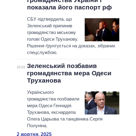
показала його паспорт рф
СБУ підтвердила, що
Зеленський припинив
громадянство міському
голові Одеси Труханову.
Рішення ґрунтується на доказах, зібраних
спецслужбою.
Зеленський позбавив
16:03
громадянства мера Одеси
Труханова
Українського
громадянства позбавили
мера Одеси Геннадія
Труханова, екснардепа
Олега Царьова та танцівника Сергія
Полуніна.
2 жовтня, 2025