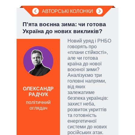
АВТОРСЬКІ КОЛОНКИ
П'ята воєнна зима: чи готова
«Кр
Україна до нових викликів?
як 
гум
Новий уряд і РНБО
говорять про
атий
«плани стійкості»,
чові
але чи готова
,
країна до нової
за
воєнної зими?
Аналізуємо три
головні напрями,
від яких
а
ОЛЕКСАНДР
залежатиме
РАДЧУК
Д
безпека українців:
ПО
політичний
захист неба,
оглядач
ві
розвиток укриттів
о
та готовність
енергетичної
системи до нових
російських атак.