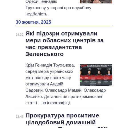
Одеси Геннадію
Труханову у справі про службову
недбалість.
30 жовтня, 2025
Які підозри отримували
16:32
мери обласних центрів за
час президентства
Зеленського
Крім Геннадія Труханова,
серед мерів українських
міст підозру свого часу
отримували Андрій
Садовий, Олександр Мамай, Олександр
Лисенко. Детальніше про інкриміновані
статті – на інфографіці.
Прокуратура проситиме
13:46
цілодобовий домашній