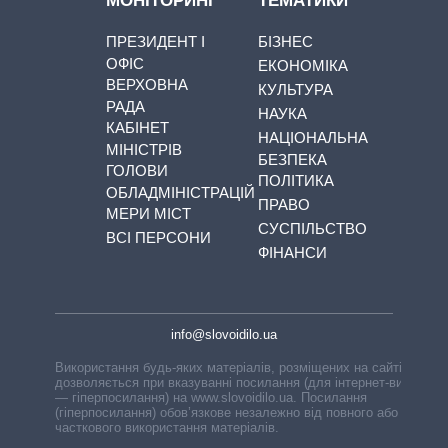
МОНІТОРИНГ
ТЕМАТИКИ
ПРЕЗИДЕНТ І
БІЗНЕС
ОФІС
ЕКОНОМІКА
ВЕРХОВНА
КУЛЬТУРА
РАДА
НАУКА
КАБІНЕТ
НАЦІОНАЛЬНА
МІНІСТРІВ
БЕЗПЕКА
ГОЛОВИ
ПОЛІТИКА
ОБЛАДМІНІСТРАЦІЙ
ПРАВО
МЕРИ МІСТ
СУСПІЛЬСТВО
ВСІ ПЕРСОНИ
ФІНАНСИ
info@slovoidilo.ua
Використання будь-яких матеріалів, розміщених на сайті,
дозволяється при вказуванні посилання (для інтернет-видань
— гіперпосилання) на www.slovoidilo.ua. Посилання
(гіперпосилання) обов’язкове незалежно від повного або
часткового використання матеріалів.