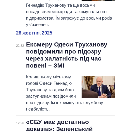
Геннадію Труханову та ще восьми
посадовцям міськради та комунального
підприємства. Їм загрожує до восьми років
ув’язнення.
28 жовтня, 2025
Ексмеру Одеси Труханову
22:32
повідомили про підозру
через халатність під час
повені – ЗМІ
Колишньому міському
голові Одеси Геннадію
Труханову та двом його
заступникам повідомили
про підозру. Їм інкримінують службову
недбалість.
«СБУ має достатньо
12:26
доказів»: Зеленський