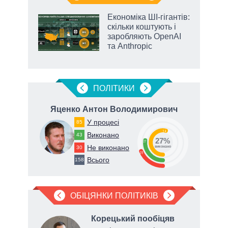
ільки
Економіка ШІ-гігантів:
нків
скільки коштують і
 за
заробляють OpenAI
ті
та Anthropic
ПОЛIТИКИ
Яценко Антон Володимирович
Т
У процесі
85
54
Виконано
43
27%
27
Не виконано
30
виконано
19
Всього
158
ОБІЦЯНКИ ПОЛІТИКІВ
Корецький пообіцяв