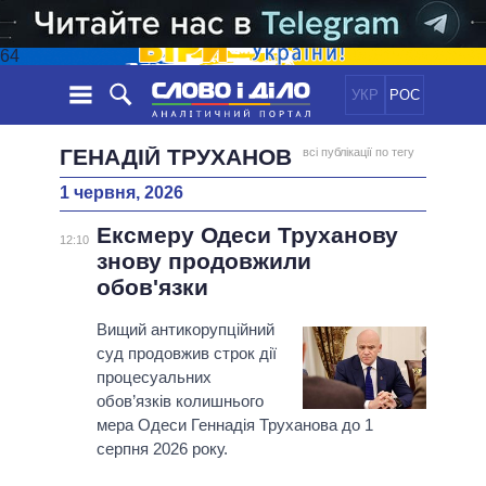
64
УКР
РОС
НОВИНИ
ГЕНАДІЙ ТРУХАНОВ
всі публікації по тегу
1 червня, 2026
ОБIЦЯНКИ
СТРІЧКА
ПОЛІТИКА
Ексмеру Одеси Труханову
ПОДІЇ
ЕКОНОМІКА
12:10
ПОЛIТИКИ
знову продовжили
СТАТТІ
СУСПІЛЬСТВО
обов'язки
ІНФОГРАФІКА
ДУМКИ
СВІТ
УСІ ПОЛІТИКИ
ОГЛЯДИ
Вищий антикорупційний
ПРЕЗИДЕНТ І ОФІС
ВІДЕО
суд продовжив строк дії
ДАЙДЖЕСТИ
ВЕРХОВНА РАДА
процесуальних
ПІДТРИМАТИ
КАБІНЕТ МІНІСТРІВ
обов’язків колишнього
ГОЛОВИ ОБЛАДМІНІСТРАЦІЙ
мера Одеси Геннадія Труханова до 1
ПОРІВНЯННЯ ПОЛІТИКІВ
серпня 2026 року.
МЕРИ МІСТ