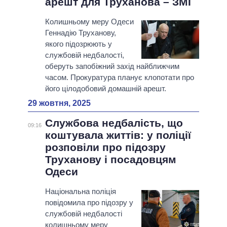
арешт для Труханова – ЗМІ
Колишньому меру Одеси
Геннадію Труханову,
якого підозрюють у
службовій недбалості,
оберуть запобіжний захід найближчим
часом. Прокуратура планує клопотати про
його цілодобовий домашній арешт.
29 жовтня, 2025
Службова недбалість, що
09:16
коштувала життів: у поліції
розповіли про підозру
Труханову і посадовцям
Одеси
Національна поліція
повідомила про підозру у
службовій недбалості
колишньому меру