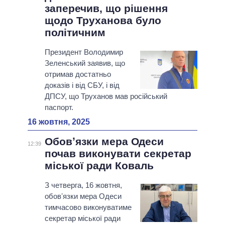
заперечив, що рішення
щодо Труханова було
політичним
Президент Володимир
Зеленський заявив, що
отримав достатньо
доказів і від СБУ, і від
ДПСУ, що Труханов мав російський
паспорт.
16 жовтня, 2025
Обовʼязки мера Одеси
12:39
почав виконувати секретар
міської ради Коваль
З четверга, 16 жовтня,
обовʼязки мера Одеси
тимчасово виконуватиме
секретар міської ради