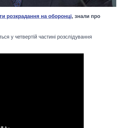
ти розкрадання на оборонці
, знали про
ться у четвертій частині розслідування
Скільки картоплі
вирощували в
Україні до і під час
великої війни