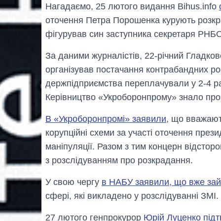
Нагадаємо, 25 лютого видання Bihus.info
оточення Петра Порошенка курують розкра
фігурував син заступника секретаря РНБО
За даними журналістів, 22-річний Гладко
організував постачання контрабандних росі
держпідприємства переплачували у 2-4 ра
Керівництво «Укроборонпрому» знало про 
В «Укроборонпромі» заявили
, що вважают
корупційні схеми за участі оточення прези
маніпуляції. Разом з тим концерн відсторо
з розслідуванням про розкрадання.
У свою чергу
в НАБУ заявили, що вже за
сфері, які викладено у розслідуванні ЗМІ.
27 лютого генпрокурор
Юрій Луценко під