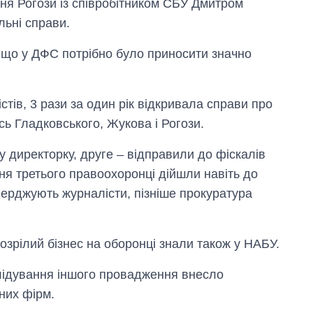
ння Рогози із співробітником СБУ Дмитром
льні справи.
я, що у ДФС потрібно було приносити значно
тів, 3 рази за один рік відкривала справи про
ись Гладковського, Жукова і Рогози.
 директорку, друге – відправили до фіскалів
ння третього правоохоронці дійшли навіть до
верджують журналісти, пізніше прокуратура
дозрілий бізнес на оборонці знали також у НАБУ.
слідування іншого провадження внесло
них фірм.