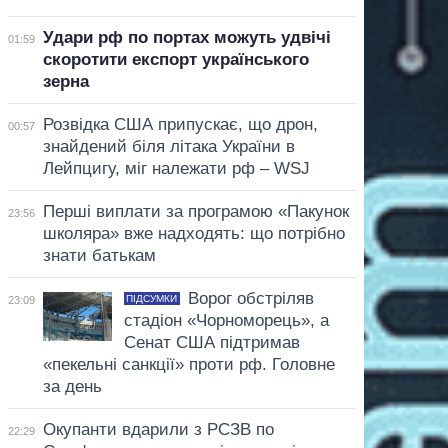
Удари рф по портах можуть удвічі
01:59
скоротити експорт українського
зерна
Розвідка США припускає, що дрон,
00:57
знайдений біля літака України в
Лейпцигу, міг належати рф – WSJ
Перші виплати за програмою «Пакунок
23:56
школяра» вже надходять: що потрібно
знати батькам
Ворог обстріляв
ПІДСУМКИ
23:09
стадіон «Чорноморець», а
Сенат США підтримав
«пекельні санкції» проти рф. Головне
за день
Окупанти вдарили з РСЗВ по
22:29