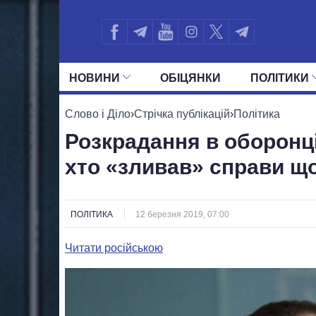
НОВИНИ
ОБIЦЯНКИ
ПОЛIТИКИ
УСІ ПОЛІТИКИ
ПРЕЗИДЕНТ І ОФ
Слово і Діло
›
Стрічка публікацій
›
Політика
Розкрадання в оборонці
хто «зливав» справи щ
ПОЛІТИКА
12 березня 2019, 07:00
Читати російською