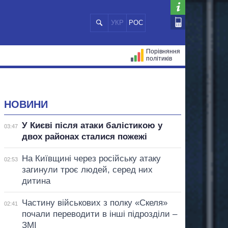
УКР
РОС
Порівняння
політиків
ЦІЙ
МЕРИ МІСТ
ВСІ ПЕРСОНИ
НОВИНИ
У Києві після атаки балістикою у
03:47
двох районах сталися пожежі
На Київщині через російську атаку
02:53
загинули троє людей, серед них
дитина
Частину військових з полку «Скеля»
02:41
почали переводити в інші підрозділи –
ЗМІ