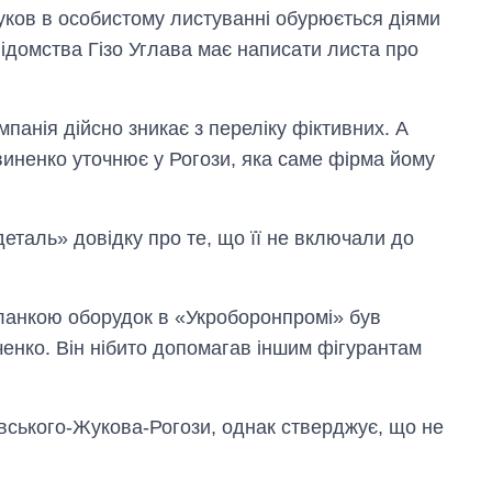
Жуков в особистому листуванні обурюється діями
ідомства Гізо Углава має написати листа про
панія дійсно зникає з переліку фіктивних. А
иненко уточнює у Рогози, яка саме фірма йому
таль» довідку про те, що її не включали до
ланкою оборудок в «Укроборонпромі» був
енко. Він нібито допомагав іншим фігурантам
овського-Жукова-Рогози, однак стверджує, що не