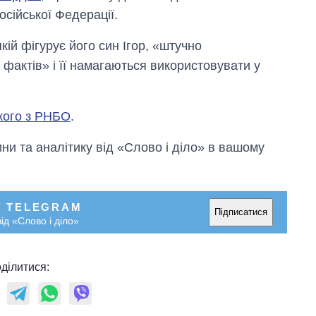
осійської Федерації.
ій фігурує його син Ігор, «штучно
фактів» і її намагаються використовувати у
кого з РНБО
.
и та аналітику від «Слово і діло» в вашому
У TELEGRAM
Підписатися
ід «Слово і діло»
ділитися: