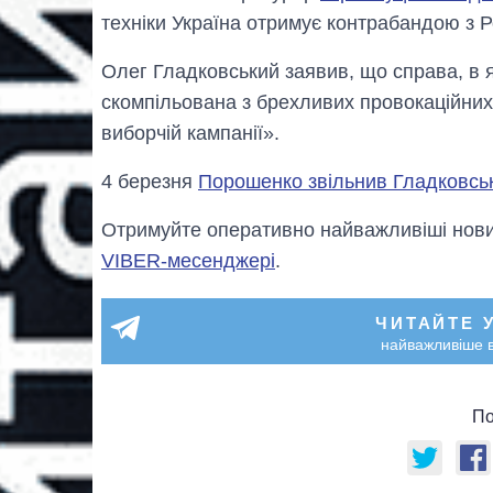
техніки Україна отримує контрабандою з Р
Олег Гладковський заявив, що справа, в як
скомпільована з брехливих провокаційних 
виборчій кампанії».
4 березня
Порошенко звільнив Гладковсь
Отримуйте оперативно найважливіші новин
VIBER-месенджері
.
ЧИТАЙТЕ 
найважливіше в
По