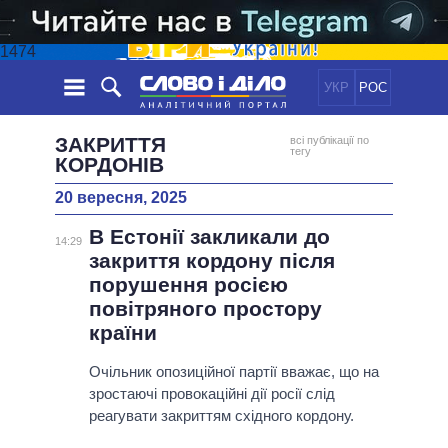
1474
УКР
РОС
НОВИНИ
ЗАКРИТТЯ
всі публікації по
тегу
КОРДОНІВ
ОБIЦЯНКИ
СТРІЧКА
ПОЛІТИКА
20 вересня, 2025
ПОДІЇ
ЕКОНОМІКА
ПОЛIТИКИ
В Естонії закликали до
14:29
СТАТТІ
СУСПІЛЬСТВО
закриття кордону після
ІНФОГРАФІКА
ДУМКИ
СВІТ
УСІ ПОЛІТИКИ
порушення росією
ОГЛЯДИ
ПРЕЗИДЕНТ І ОФІС
повітряного простору
ВІДЕО
країни
ДАЙДЖЕСТИ
ВЕРХОВНА РАДА
ПІДТРИМАТИ
КАБІНЕТ МІНІСТРІВ
Очільник опозиційної партії вважає, що на
ГОЛОВИ ОБЛАДМІНІСТРАЦІЙ
зростаючі провокаційні дії росії слід
ПОРІВНЯННЯ ПОЛІТИКІВ
реагувати закриттям східного кордону.
МЕРИ МІСТ