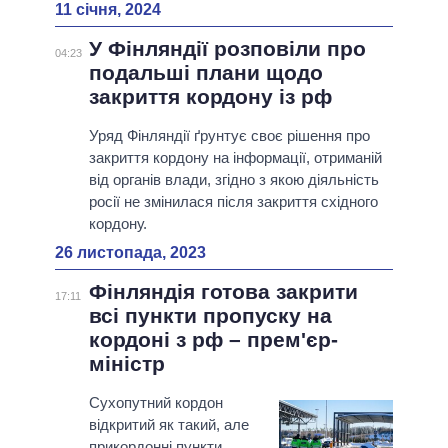
11 січня, 2024
У Фінляндії розповіли про
04:23
подальші плани щодо
закриття кордону із рф
Уряд Фінляндії ґрунтує своє рішення про
закриття кордону на інформації, отриманій
від органів влади, згідно з якою діяльність
росії не змінилася після закриття східного
кордону.
26 листопада, 2023
Фінляндія готова закрити
17:11
всі пункти пропуску на
кордоні з рф – прем'єр-
міністр
Сухопутний кордон
відкритий як такий, але
прикордонні пункти