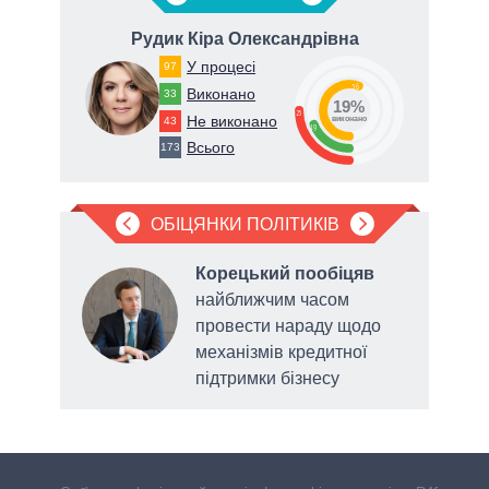
Рудик Кіра Олександрівна
У процесі
97
56
Виконано
33
19%
25
Не виконано
43
виконано
19
Всього
173
ОБІЦЯНКИ ПОЛІТИКІВ
яв
,
Корецький пообіцяв
найближчим часом
льну
провести нараду щодо
механізмів кредитної
підтримки бізнесу
голо