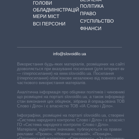
ГОЛОВИ
ПОЛІТИКА
ОБЛАДМІНІСТРАЦІЙ
ПРАВО
МЕРИ МІСТ
СУСПІЛЬСТВО
ВСІ ПЕРСОНИ
ФІНАНСИ
info@slovoidilo.ua
Використання будь-яких матеріалів, розміщених на сайті,
дозволяється при вказуванні посилання (для інтернет-видань
— гіперпосилання) на www.slovoidilo.ua. Посилання
(гіперпосилання) обов’язкове незалежно від повного або
часткового використання матеріалів.
Аналітична інформація про обіцянки політиків і чиновників,
що розміщені на порталі slovoidilo.ua, а також інформація про
стан виконання цих обіцянок, зібрана й опрацьована ТОВ «ІА
Слово і Діло» і є власністю ТОВ «ІА Слово і Діло».
Інфографіки, розміщені на порталі slovoidilo.ua, створені ГО
«Система народного контролю Слово і Діло» і є власністю
ГО «Система народного контролю Слово і Діло».
Матеріали, відмічені значками, публікуються на правах
реклами: «Промо», «Новини компаній», «Позиція»,
«Партнерський матеріал», «Спецпроєкт», «За підтримки».