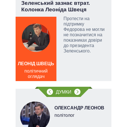
ва
Зеленський зазнає втрат.
Лип
?
Колонка Леоніда Швеця
Кол
РНБО
Протести на
підтримку
і»,
Федорова не могли
не позначитися на
показниках довіри
до президента
Зеленського.
и,
ЛЕОНІД ШВЕЦЬ
ЛЕОН
політичний
по
ів:
оглядач
о
тів
ДУМКИ
вих
.
ОЛЕКСАНДР ЛЕОНОВ
політолог