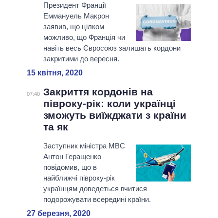
Президент Франції
Еммануель Макрон
заявив, що цілком
можливо, що Франція чи
навіть весь Євросоюз залишать кордони
закритими до вересня.
15 квітня, 2020
Закриття кордонів на
07:40
півроку-рік: коли українці
зможуть виїжджати з країни
та як
Заступник міністра МВС
Антон Геращенко
повідомив, що в
найближчі півроку-рік
українцям доведеться вчитися
подорожувати всередині країни.
27 березня, 2020