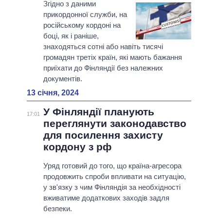
Згідно з даними
прикордонної служби, на
російському кордоні на
боці, як і раніше,
знаходяться сотні або навіть тисячі
громадян третіх країн, які мають бажання
приїхати до Фінляндії без належних
документів.
13 січня, 2024
У Фінляндії планують
17:01
переглянути законодавство
для посилення захисту
кордону з рф
Уряд готовий до того, що країна-агресора
продовжить спроби впливати на ситуацію,
у зв'язку з чим Фінляндія за необхідності
вживатиме додаткових заходів задля
безпеки.