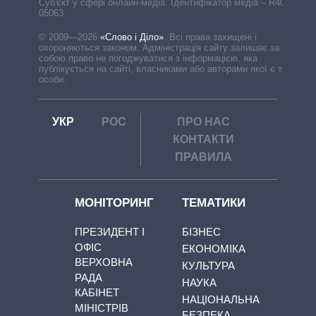
Cуб'єкт у сфері онлайн-медіа. Ідентифікатор медіа – R40-
05063
© 2009—2026
«Слово і Діло»
.
Всі права захищені і
охороняються законом. Адміністрація сайту залишає за
собою право не погоджуватися з інформацією, яка
публікується на сайті, власниками або авторами якої є треті
особи.
УКР
РОС
ПРО НАС
КОНТАКТИ
ПРАВИЛА
МОНІТОРИНГ
ТЕМАТИКИ
ПРЕЗИДЕНТ І
БІЗНЕС
ОФІС
ЕКОНОМІКА
ВЕРХОВНА
КУЛЬТУРА
РАДА
НАУКА
КАБІНЕТ
НАЦІОНАЛЬНА
МІНІСТРІВ
БЕЗПЕКА