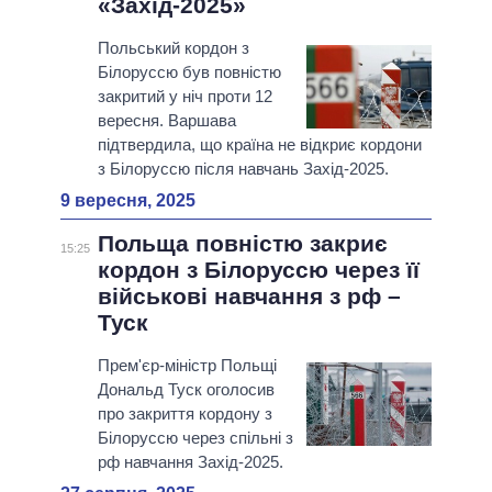
«Захід-2025»
Польський кордон з
Білоруссю був повністю
закритий у ніч проти 12
вересня. Варшава
підтвердила, що країна не відкриє кордони
з Білоруссю після навчань Захід-2025.
9 вересня, 2025
Польща повністю закриє
15:25
кордон з Білоруссю через її
військові навчання з рф –
Туск
Прем'єр-міністр Польщі
Дональд Туск оголосив
про закриття кордону з
Білоруссю через спільні з
рф навчання Захід-2025.