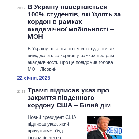
В Україну повертаються
20:17
100% студентів, які їздять за
кордон в рамках
академічної мобільності –
МОН
В Україну повертаються всі студенти, які
виїжджають за кордон у рамках програм
академічності. Про це повідомив голова
МОН Лісовий.
22 січня, 2025
Трамп підписав указ про
23:35
закриття південного
кордону США – Білий дім
Новий президент США
підписав указ, який
призупиняє вʼїзд
іноземців через