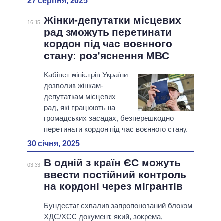
27 серпня, 2025
Жінки-депутатки місцевих
16:15
рад зможуть перетинати
кордон під час воєнного
стану: роз’яснення МВС
Кабінет міністрів України
дозволив жінкам-
депутаткам місцевих
рад, які працюють на
громадських засадах, безперешкодно
перетинати кордон під час воєнного стану.
30 січня, 2025
В одній з країн ЄС можуть
03:33
ввести постійний контроль
на кордоні через мігрантів
Бундестаг схвалив запропонований блоком
ХДС/ХСС документ, який, зокрема,