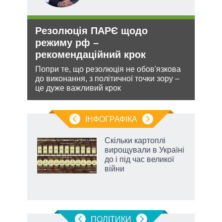
Резолюція ПАРЄ щодо
Орд
режиму рф –
под
рекомендаційний крок
На ю
очіку
и з
Попри те, що резолюція не обов'язкова
проп
же
до виконання, з політичної точки зору –
інфо
це дуже важливий крок
ІНФОГРАФІКА
Скільки картоплі
ть
вирощували в Україні
до і під час великої
війни
ПОЛIТИКИ