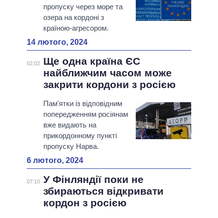
пропуску через море та
озера на кордоні з
країною-агресором.
14 лютого, 2024
Ще одна країна ЄС
02:02
найближчим часом може
закрити кордони з росією
Пам'ятки із відповідним
попередженням росіянам
вже видають на
прикордонному пункті
пропуску Нарва.
6 лютого, 2024
У Фінляндії поки не
07:10
збираються відкривати
кордон з росією