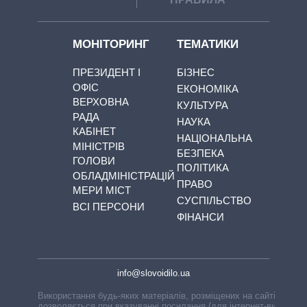
МОНІТОРИНГ
ТЕМАТИКИ
ПРЕЗИДЕНТ І
БІЗНЕС
ОФІС
ЕКОНОМІКА
ВЕРХОВНА
КУЛЬТУРА
РАДА
НАУКА
КАБІНЕТ
НАЦІОНАЛЬНА
МІНІСТРІВ
БЕЗПЕКА
ГОЛОВИ
ПОЛІТИКА
ОБЛАДМІНІСТРАЦІЙ
ПРАВО
МЕРИ МІСТ
СУСПІЛЬСТВО
ВСІ ПЕРСОНИ
ФІНАНСИ
info@slovoidilo.ua
Використання будь-яких матеріалів, розміщених на сайті,
дозволяється при вказуванні посилання (для інтернет-видань