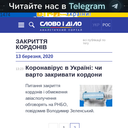
1474
УКР
РОС
НОВИНИ
ЗАКРИТТЯ
всі публікації по
тегу
КОРДОНІВ
ОБIЦЯНКИ
СТРІЧКА
ПОЛІТИКА
13 березня, 2020
ПОДІЇ
ЕКОНОМІКА
ПОЛIТИКИ
Коронавірус в Україні: чи
13:23
СТАТТІ
СУСПІЛЬСТВО
варто закривати кордони
ІНФОГРАФІКА
ДУМКИ
СВІТ
УСІ ПОЛІТИКИ
Питання закриття
ОГЛЯДИ
ПРЕЗИДЕНТ І ОФІС
ВІДЕО
кордонів і обмеження
ДАЙДЖЕСТИ
ВЕРХОВНА РАДА
авіасполучення
ПІДТРИМАТИ
КАБІНЕТ МІНІСТРІВ
обговорять на РНБО,
повідомив Володимир Зеленський.
ГОЛОВИ ОБЛАДМІНІСТРАЦІЙ
ПОРІВНЯННЯ ПОЛІТИКІВ
МЕРИ МІСТ
←
1
2