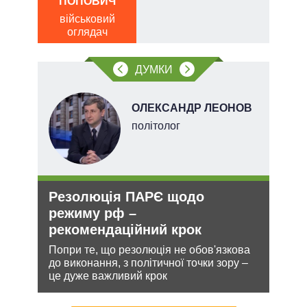
ПОПОВИЧ
ПО
військовий
ві
оглядач
о
ДУМКИ
ОЛЕКСАНДР ЛЕОНОВ
х
політолог
Резолюція ПАРЄ щодо
Ане
и рф
режиму рф –
зав
рекомендаційний крок
НА
Попри те, що резолюція не обов'язкова
Може
 цей
до виконання, з політичної точки зору –
анек
це дуже важливий крок
стат
спро