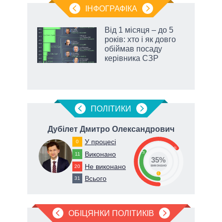
ІНФОГРАФІКА
Від 1 місяця – до 5
раїні
років: хто і як довго
ої
обіймав посаду
керівника СЗР
ПОЛIТИКИ
ич
Дубілет Дмитро Олександрович
Ст
У процесі
0
65
Виконано
35
11
35%
Не виконано
20
виконано
0
Всього
31
ОБІЦЯНКИ ПОЛІТИКІВ