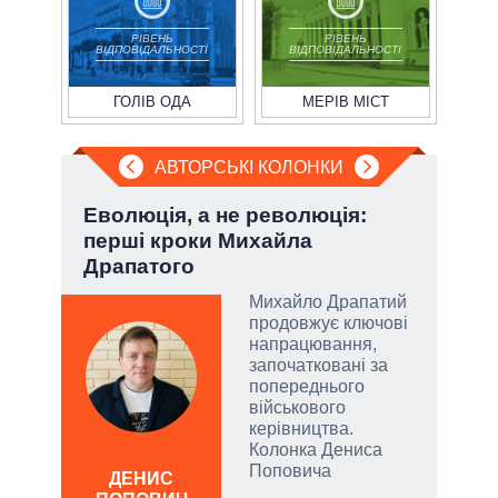
РІВЕНЬ
РІВЕНЬ
ВІДПОВІДАЛЬНОСТІ
ВІДПОВІДАЛЬНОСТІ
ГОЛІВ ОДА
МЕРІВ МІСТ
АВТОРСЬКІ КОЛОНКИ
і
Еволюція, а не революція:
Пол
ї
перші кроки Михайла
чи 
Драпатого
вла
Михайло Драпатий
у
продовжує ключові
напрацювання,
сити
започатковані за
попереднього
військового
керівництва.
Колонка Дениса
Поповича
ДЕНИС
Д