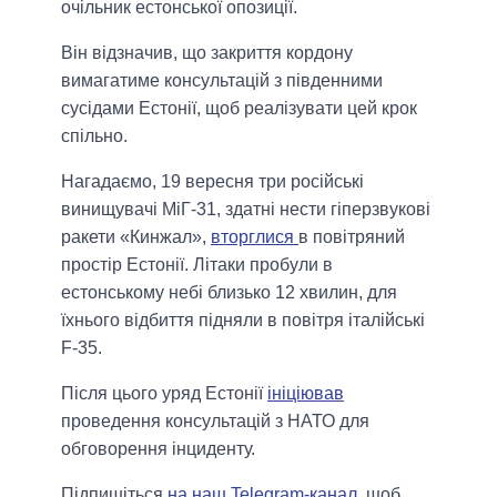
очільник естонської опозиції.
Він відзначив, що закриття кордону
вимагатиме консультацій з південними
сусідами Естонії, щоб реалізувати цей крок
спільно.
Нагадаємо, 19 вересня три російські
винищувачі МіГ-31, здатні нести гіперзвукові
ракети «Кинжал»,
вторглися
в повітряний
простір Естонії. Літаки пробули в
естонському небі близько 12 хвилин, для
їхнього відбиття підняли в повітря італійські
F-35.
Після цього уряд Естонії
ініціював
проведення консультацій з НАТО для
обговорення інциденту.
Підпишіться
на наш Telegram-канал
, щоб