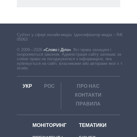
Cуб'єкт у сфері онлайн-медіа. Ідентифікатор медіа – R40-
05063
© 2009—2026
«Слово і Діло»
.
Всі права захищені і
охороняються законом. Адміністрація сайту залишає за
собою право не погоджуватися з інформацією, яка
публікується на сайті, власниками або авторами якої є треті
особи.
УКР
РОС
ПРО НАС
КОНТАКТИ
ПРАВИЛА
МОНІТОРИНГ
ТЕМАТИКИ