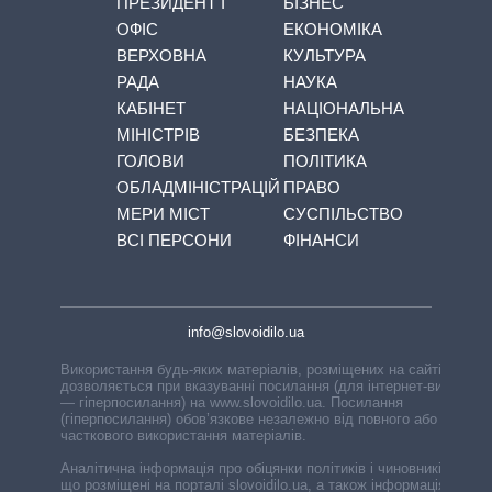
ПРЕЗИДЕНТ І
БІЗНЕС
ОФІС
ЕКОНОМІКА
ВЕРХОВНА
КУЛЬТУРА
РАДА
НАУКА
КАБІНЕТ
НАЦІОНАЛЬНА
МІНІСТРІВ
БЕЗПЕКА
ГОЛОВИ
ПОЛІТИКА
ОБЛАДМІНІСТРАЦІЙ
ПРАВО
МЕРИ МІСТ
СУСПІЛЬСТВО
ВСІ ПЕРСОНИ
ФІНАНСИ
info@slovoidilo.ua
Використання будь-яких матеріалів, розміщених на сайті,
дозволяється при вказуванні посилання (для інтернет-видань
— гіперпосилання) на www.slovoidilo.ua. Посилання
(гіперпосилання) обов’язкове незалежно від повного або
часткового використання матеріалів.
Аналітична інформація про обіцянки політиків і чиновників,
що розміщені на порталі slovoidilo.ua, а також інформація про