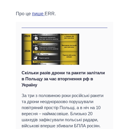
Про це
пише
ERR.
Скільки разів дрони та ракети залітали
в Польщу за час вторгнення рф в
Україну
За три з половиною роки російські ракети
та дрони неодноразово порушували
повітряний простір Польщі, а в ніч на 10
вересня – наймасовіше. Близько 20
шахедів зафіксували польські радари,
військові вперше збивали БПЛА росіян.