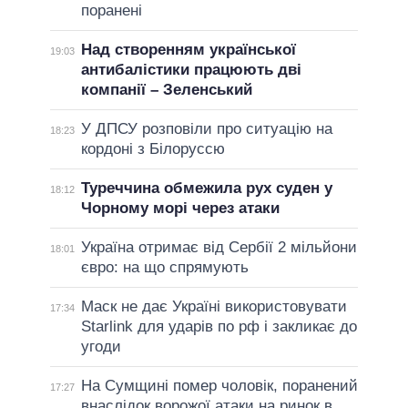
поранені
Над створенням української
19:03
антибалістики працюють дві
компанії – Зеленський
У ДПСУ розповіли про ситуацію на
18:23
кордоні з Білоруссю
Туреччина обмежила рух суден у
18:12
Чорному морі через атаки
Україна отримає від Сербії 2 мільйони
18:01
євро: на що спрямують
Маск не дає Україні використовувати
17:34
Starlink для ударів по рф і закликає до
угоди
На Сумщині помер чоловік, поранений
17:27
внаслідок ворожої атаки на ринок в