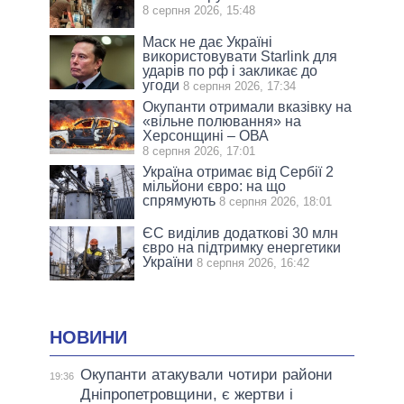
8 серпня 2026, 15:48
Маск не дає Україні
використовувати Starlink для
ударів по рф і закликає до
угоди
8 серпня 2026, 17:34
Окупанти отримали вказівку на
«вільне полювання» на
Херсонщині – ОВА
8 серпня 2026, 17:01
Україна отримає від Сербії 2
мільйони євро: на що
спрямують
8 серпня 2026, 18:01
ЄС виділив додаткові 30 млн
євро на підтримку енергетики
України
8 серпня 2026, 16:42
НОВИНИ
Окупанти атакували чотири райони
19:36
Дніпропетровщини, є жертви і