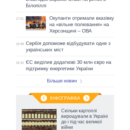
Білопіллі
Окупанти отримали вказівку
17:01
на «вільне полювання» на
Херсонщині – ОВА
Сербія допоможе відбудувати одне з
16:48
українських міст
ЄС виділив додаткові 30 млн євро на
16:42
підтримку енергетики України
Більше новин
ІНФОГРАФІКА
жет
Скільки картоплі
вирощували в Україні
ків
до і під час великої
війни