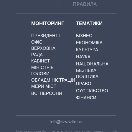
ПРАВИЛА
МОНІТОРИНГ
ТЕМАТИКИ
ПРЕЗИДЕНТ І
БІЗНЕС
ОФІС
ЕКОНОМІКА
ВЕРХОВНА
КУЛЬТУРА
РАДА
НАУКА
КАБІНЕТ
НАЦІОНАЛЬНА
МІНІСТРІВ
БЕЗПЕКА
ГОЛОВИ
ПОЛІТИКА
ОБЛАДМІНІСТРАЦІЙ
ПРАВО
МЕРИ МІСТ
СУСПІЛЬСТВО
ВСІ ПЕРСОНИ
ФІНАНСИ
info@slovoidilo.ua
Використання будь-яких матеріалів, розміщених на сайті,