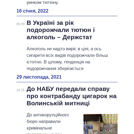
ринком тютюну.
16 січня, 2022
В Україні за рік
05:39
подорожчали тютюн і
алкоголь – Держстат
Алкоголь не надто виріс в ціні, а ось
сигарети всіх видів подорожчали більш
істотно. В цілому, тенденція на
подорожчання зберігається
29 листопада, 2021
До НАБУ передали справу
14:25
про контрабанду цигарок на
Волинській митниці
До антикорупційного
бюро направили
кримінальне