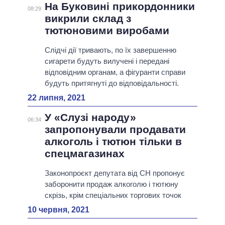
На Буковині прикордонники
08:29
викрили склад з
тютюновими виробами
Слідчі дії тривають, по їх завершенню
сигарети будуть вилучені і передані
відповідним органам, а фігуранти справи
будуть притягнуті до відповідальності.
22 липня, 2021
У «Слузі народу»
06:34
запропонували продавати
алкоголь і тютюн тільки в
спецмагазинах
Законопроєкт депутата від СН пропонує
заборонити продаж алкоголю і тютюну
скрізь, крім спеціальних торгових точок
10 червня, 2021