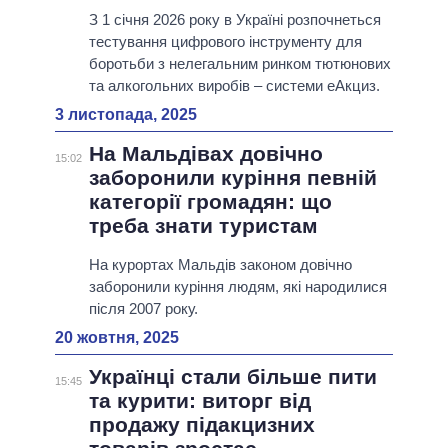
З 1 січня 2026 року в Україні розпочнеться
тестування цифрового інструменту для
боротьби з нелегальним ринком тютюнових
та алкогольних виробів – системи еАкциз.
3 листопада, 2025
На Мальдівах довічно
15:02
заборонили куріння певній
категорії громадян: що
треба знати туристам
На курортах Мальдів законом довічно
заборонили куріння людям, які народилися
після 2007 року.
20 жовтня, 2025
Українці стали більше пити
15:45
та курити: виторг від
продажу підакцизних