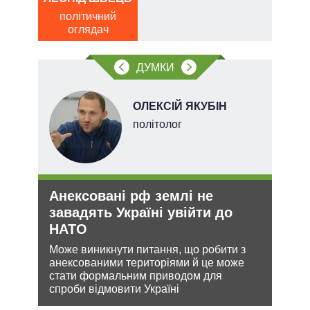
політичний
по
ів:
оглядач
о
тів
ДУМКИ
вих
.
ОЛЕКСІЙ ЯКУБІН
політолог
Анексовані рф землі не
Укр
О та
завадять Україні увійти до
дец
НАТО
теп
Може виникнути питання, що робити з
Деце
анексованими територіями й це може
дозво
лютно
стати формальним приводом для
виве
спроби відмовити Україні
опал