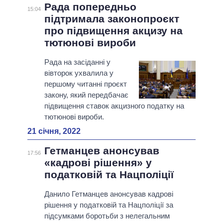
Рада попередньо
15:04
підтримала законопроєкт
про підвищення акцизу на
тютюнові вироби
Рада на засіданні у
вівторок ухвалила у
першому читанні проєкт
закону, який передбачає
підвищення ставок акцизного податку на
тютюнові вироби.
21 січня, 2022
Гетманцев анонсував
17:56
«кадрові рішення» у
податковій та Нацполіції
Данило Гетманцев анонсував кадрові
рішення у податковій та Нацполіції за
підсумками боротьби з нелегальним