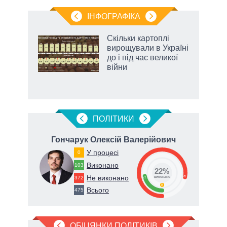
ІНФОГРАФІКА
Скільки картоплі
 за
вирощували в Україні
асть
до і під час великої
війни
аспі
ПОЛIТИКИ
Гончарук Олексій Валерійович
У процесі
0
63
Виконано
103
22%
Не виконано
78
372
22
виконано
0
Всього
475
ОБІЦЯНКИ ПОЛІТИКІВ