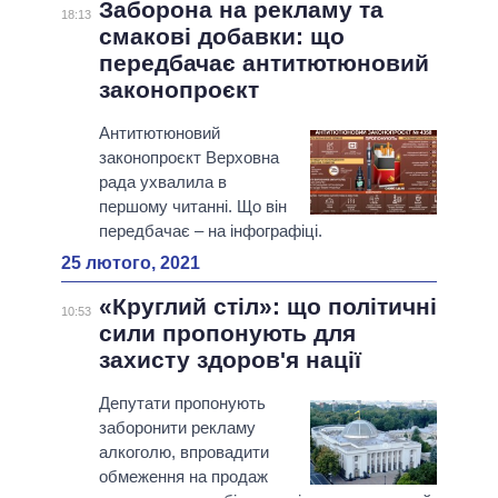
Заборона на рекламу та
18:13
смакові добавки: що
передбачає антитютюновий
законопроєкт
Антитютюновий
законопроєкт Верховна
рада ухвалила в
першому читанні. Що він
передбачає – на інфографіці.
25 лютого, 2021
«Круглий стіл»: що політичні
10:53
сили пропонують для
захисту здоров'я нації
Депутати пропонують
заборонити рекламу
алкоголю, впровадити
обмеження на продаж