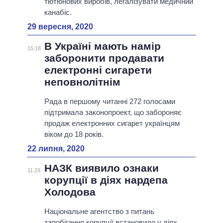
тютюнових виробів, легалізувати медичний
канабіс.
29 вересня, 2020
В Україні мають намір
15:18
заборонити продавати
електронні сигарети
неповнолітнім
Рада в першому читанні 272 голосами
підтримала законопроект, що забороняє
продаж електронних сигарет українцям
віком до 18 років.
22 липня, 2020
НАЗК виявило ознаки
11:29
корупції в діях нардепа
Холодова
Національне агентство з питань
запобігання корупції встановило у діях