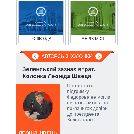
РІВЕНЬ
РІВЕНЬ
ВІДПОВІДАЛЬНОСТІ
ВІДПОВІДАЛЬНОСТІ
ГОЛІВ ОДА
МЕРІВ МІСТ
АВТОРСЬКІ КОЛОНКИ
ва
Зеленський зазнає втрат.
Лип
?
Колонка Леоніда Швеця
Кол
РНБО
Протести на
підтримку
і»,
Федорова не могли
не позначитися на
показниках довіри
до президента
Зеленського.
и,
ЛЕОНІД ШВЕЦЬ
ЛЕОН