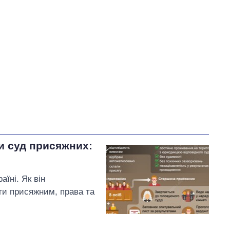
У процесі
78
45
33
Виконано
38
22%
Не виконано
56
22
виконано
Всього
172
Корецький пообіцяв
терміново організувати
и суд присяжних:
зустрічі з представниками
бізнесу
їні. Як він
ти присяжним, права та