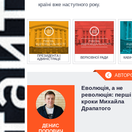
країні вже наступного року.
РІВЕНЬ
РІВЕНЬ
ВІДПОВІДАЛЬНОСТІ
ВІДПОВІДАЛЬНОСТІ
ВІ
ПРЕЗИДЕНТА І
ВЕРХОВНОЇ РАДИ
КАБІ
АДМІНІСТРАЦІЇ
АВТОР
ії до
Еволюція, а не
і
революція: перші
0-
кроки Михайла
рації
Драпатого
ДЕНИС
ПОПОВИЧ