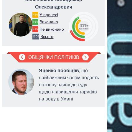
Олександрович
У процесі
440
41
Виконано
40
454
41%
Не виконано
215
виконано
19
Всього
1109
ОБІЦЯНКИ ПОЛІТИКІВ
Яценко пообіцяв
, що
найближчим часом подасть
позовну заяву до суду
щодо підвищення тарифів
на воду в Умані