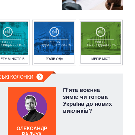
РІВЕНЬ
РІВЕНЬ
РІВЕНЬ
ДПОВІДАЛЬНОСТІ
ВІДПОВІДАЛЬНОСТІ
ВІДПОВІДАЛЬНОСТІ
НЕТУ МІНІСТРІВ
ГОЛІВ ОДА
МЕРІВ МІСТ
СЬКІ КОЛОНКИ
П'ята воєнна
зима: чи готова
Україна до нових
викликів?
ОЛЕКСАНДР
РАДЧУК