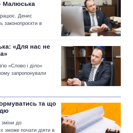
 – Малюська
працює. Денис
ь законопроєкти в
ка: «Для нас не
ка»
в'ю «Слово і діло»
 чому запропонували
формуватись та що
ддю
 зміни до
х зможе почати діяти в