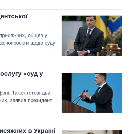
ентської
присяжних, обіцяв у
аконопроєкти щодо суду
ослугу «суд у
фоні. Також готові два
них, заявив президент
сяжних в Україні