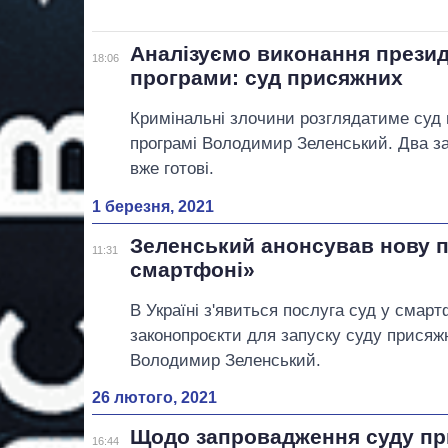
Аналізуємо виконання презид
18:06
програми: суд присяжних
Кримінальні злочини розглядатиме суд 
програмі Володимир Зеленський. Два з
вже готові.
1 березня, 2021
Зеленський анонсував нову п
11:31
смартфоні»
В Україні з'явиться послуга суд у смарт
законопроєкти для запуску суду присяж
Володимир Зеленський.
26 лютого, 2021
Щодо запровадження суду при
16:44