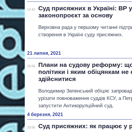
Суд присяжних в Україні: ВР 
12:42
законопроєкт за основу
Верховна рада у першому читанні підтр
створення в Україні суду присяжних.
21 липня, 2021
Плани на судову реформу: щ
16:56
політики і яким обіцянкам не
здійснитися
Володимир Зеленський обіцяє запровад
урізати повноваження суддів КСУ, а Пе
запустити Антикорупційний суд.
4 березня, 2021
Суд присяжних: як працює у р
20:56