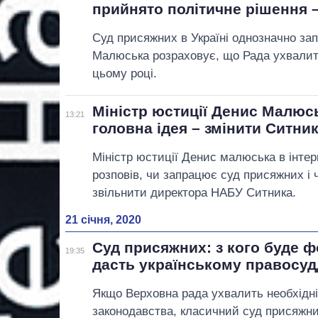
прийнято політичне рішення
Суд присяжних в Україні однозначно за
Малюська розраховує, що Рада ухвалит
цьому році.
Міністр юстиції Денис Малюсь
13:21
головна ідея – змінити Ситни
Міністр юстиції Денис малюська в інтер
розповів, чи запрацює суд присяжних і
звільнити директора НАБУ Ситника.
21 січня, 2020
Суд присяжних: з кого буде 
19:35
дасть українському правосу
Якщо Верховна рада ухвалить необхідні
законодавства, класичний суд присяжни