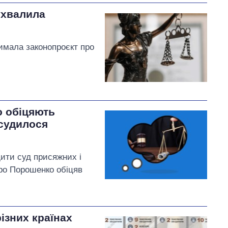
ухвалила
имала законопроєкт про
о обіцяють
 судилося
ити суд присяжних і
тро Порошенко обіцяв
ізних країнах