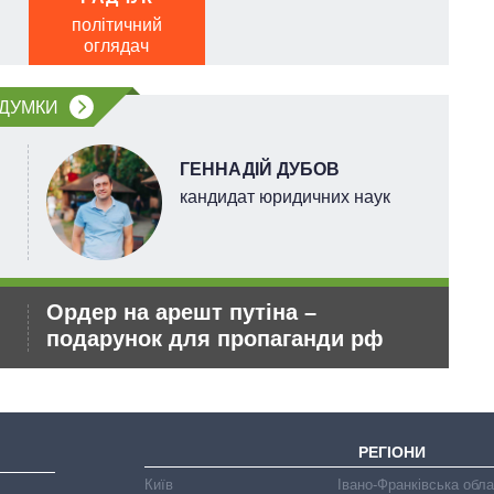
політичний
війс
оглядач
ДУМКИ
ГЕННАДІЙ ДУБОВ
кандидат юридичних наук
Ордер на арешт путіна –
За
подарунок для пропаганди рф
зб
Ки
РЕГІОНИ
Київ
Івано-Франківська обл