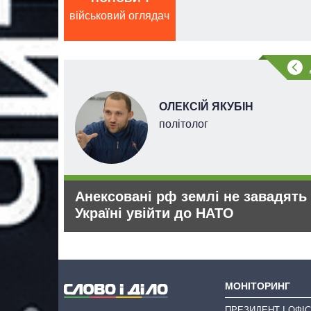
військовий оглядач
ОЛЕКСІЙ ЯКУБІН
рт
політолог
ізації
Анексовані рф землі не завадять
Україні увійти до НАТО
МОНІТОРИНГ
ПРЕЗИДЕНТ І ОФІС