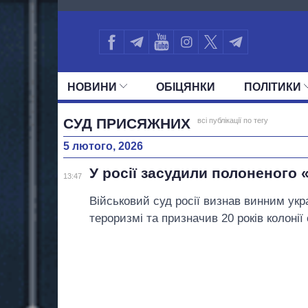
578
НОВИНИ
ОБIЦЯНКИ
ПОЛIТИКИ
УСІ ПОЛІТИКИ
ПРЕЗИДЕНТ І ОФ
СУД ПРИСЯЖНИХ
всі публікації по тегу
5 лютого, 2026
У росії засудили полоненого «
13:47
Військовий суд росії визнав винним укр
тероризмі та призначив 20 років колонії