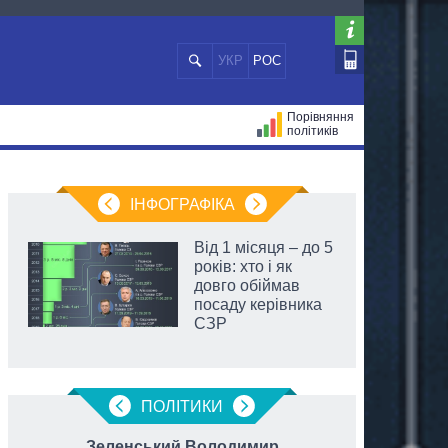
УКР
РОС
Порівняння
політиків
ЦІЙ
МЕРИ МІСТ
ВСІ ПЕРСОНИ
ІНФОГРАФІКА
Від 1 місяця – до 5
років: хто і як
довго обіймав
посаду керівника
СЗР
ПОЛIТИКИ
Зеленський Володимир
Трух