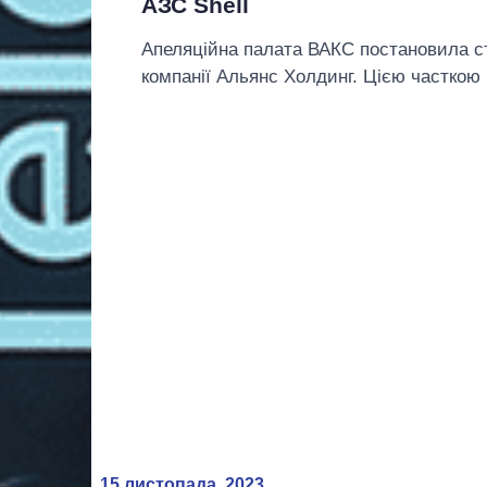
АЗС Shell
Апеляційна палата ВАКС постановила ст
компанії Альянс Холдинг. Цією часткою
15 листопада, 2023