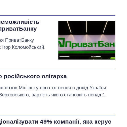
неможливість
ПриватБанку
ня ПриватБанку
х Ігор Коломойський.
о російського олігарха
 позов Мін’юсту про стягнення в дохід України
Верховського, вартість якого становить понад 1
оналізувати 49% компанії, яка керує