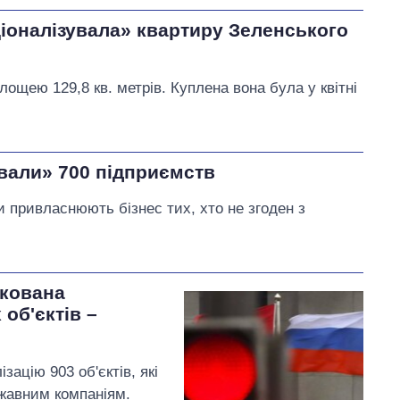
іоналізувала» квартиру Зеленського
лощею 129,8 кв. метрів. Куплена вона була у квітні
ували» 700 підприємств
 привласнюють бізнес тих, хто не згоден з
окована
 об'єктів –
зацію 903 об'єктів, які
ржавним компаніям.