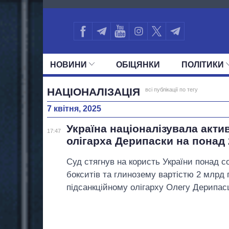
2843
НОВИНИ
ОБIЦЯНКИ
ПОЛIТИКИ
УСІ ПОЛІТИКИ
ПРЕЗИДЕНТ І ОФ
НАЦІОНАЛІЗАЦІЯ
всі публікації по тегу
7 квітня, 2025
Україна націоналізувала акти
17:47
олігарха Дерипаски на понад
Суд стягнув на користь України понад с
бокситів та глинозему вартістю 2 млрд 
підсанкційному олігарху Олегу Дерипасц