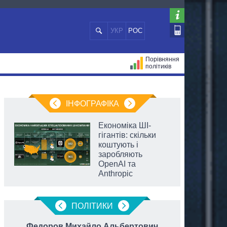
УКР
РОС
Порівняння
політиків
ЦІЙ
МЕРИ МІСТ
ВСІ ПЕРСОНИ
ІНФОГРАФІКА
Економіка ШІ-
гігантів: скільки
коштують і
заробляють
OpenAI та
Anthropic
ПОЛIТИКИ
Федоров Михайло Альбертович
Гетман