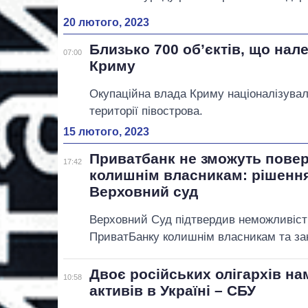
20 лютого, 2023
Близько 700 об’єктів, що нал
07:00
Криму
Окупаційна влада Криму націоналізувала
території півострова.
15 лютого, 2023
Приватбанк не зможуть повер
17:42
колишнім власникам: рішення
Верховний суд
Верховний Суд підтвердив неможливіст
ПриватБанку колишнім власникам та закр
Двоє російських олігархів на
10:58
активів в Україні – СБУ