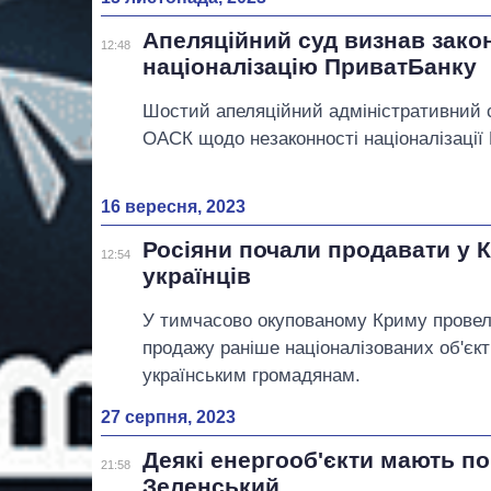
Апеляційний суд визнав зак
12:48
націоналізацію ПриватБанку
Шостий апеляційний адміністративний 
ОАСК щодо незаконності націоналізації
16 вересня, 2023
Росіяни почали продавати у 
12:54
українців
У тимчасово окупованому Криму провели
продажу раніше націоналізованих об'єкт
українським громадянам.
27 серпня, 2023
Деякі енергооб'єкти мають п
21:58
Зеленський