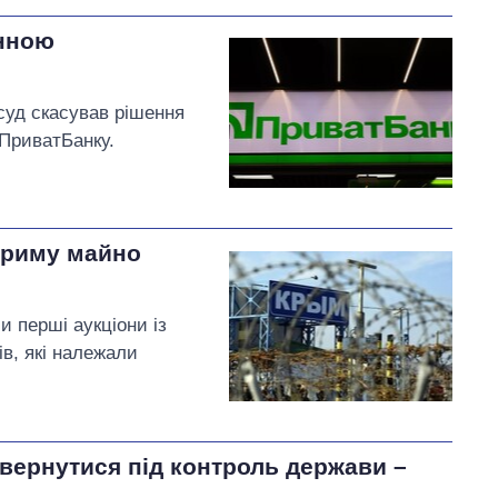
онною
суд скасував рішення
 ПриватБанку.
Криму майно
 перші аукціони із
ів, які належали
овернутися під контроль держави –