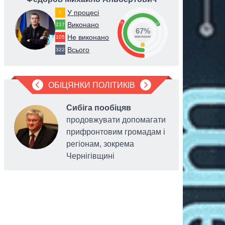
У процесі
0
33
Виконано
67
217
67%
Не виконано
105
виконано
0
Всього
322
ОБІЦЯНКИ ПОЛІТИКІВ
Сибіга пообіцяв
продовжувати допомагати
прифронтовим громадам і
регіонам, зокрема
Чернігівщині