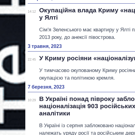
Окупаційна влада Криму «нац
14:12
у Ялті
Сім'я Зеленського має квартиру у Ялті п
2013 року, до анексії півострова.
3 травня, 2023
У Криму росіяни «націоналіз
22:45
У тимчасово окупованому Криму росіяни
окупацією та політикою кремля.
7 березня, 2023
В Україні понад півроку забл
10:29
націоналізація 903 російських
аналітики
В Україні із серпня заблоковано націоналі
належать уряду росії та російським де