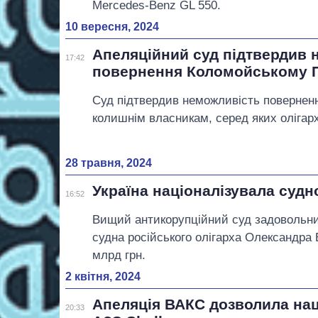
Mercedes-Benz GL 550.
10 вересня, 2024
Апеляційний суд підтвердив 
17:42
повернення Коломойському 
Суд підтвердив неможливість повернен
колишнім власникам, серед яких олігар
28 травня, 2024
Україна націоналізувала судн
16:52
Вищий антикорупційний суд задовольнив
судна російського олігарха Олександра 
млрд грн.
2 квітня, 2024
Апеляція ВАКС дозволила наці
20:33