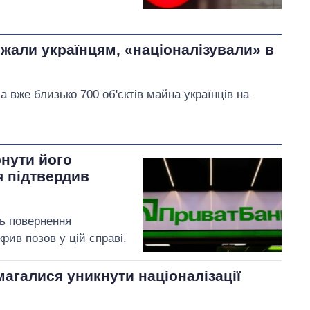
ежали українцям, «націоналізували» в
 вже близько 700 об'єктів майна українців на
нути його
 підтвердив
ь повернення
ив позов у цій справі.
магалися уникнути націоналізації