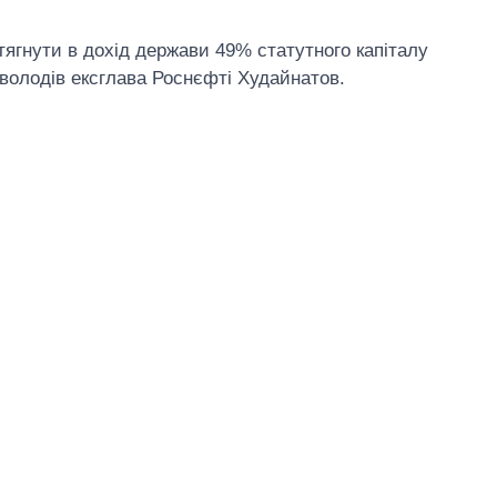
ягнути в дохід держави 49% статутного капіталу
 володів ексглава Роснєфті Худайнатов.