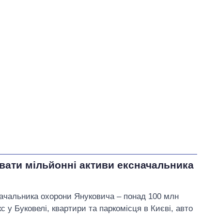
У процесі
10
33
66
Виконано
539
66%
Не виконано
270
виконано
1
Всього
819
Ткаченко пообіцяв
відкрити нову безкоштовну
пральню для переселенців
на Осокорках
увати мільйонні активи ексначальника
ачальника охорони Януковича – понад 100 млн
 у Буковелі, квартири та паркомісця в Києві, авто