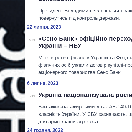
Президент Володимир Зеленський вважає
повернутись під контроль держави.
22 липня, 2023
«Сенс Банк» офіційно перехо
16:46
України – НБУ
Міністерство фінансів України та Фонд 
фізичних осіб уклали договір купівлі-пр
акціонерного товариства Сенс Банк.
6 липня, 2023
Україна націоналізувала росі
15:19
Вантажно-пасажирський літак АН-140-1
власність України. У СБУ зазначають, щ
для армії країни-агресора.
24 травня, 2023