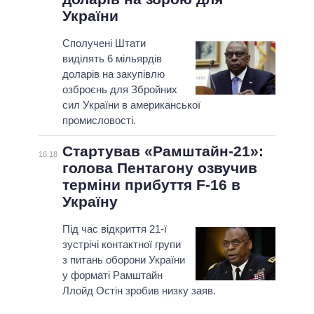
України
Сполучені Штати
виділять 6 мільярдів
доларів на закупівлю
озброєнь для Збройних
сил України в американської
промисловості.
Стартував «Рамштайн-21»:
16:18
голова Пентагону озвучив
терміни прибуття F-16 в
Україну
Під час відкриття 21-ї
зустрічі контактної групи
з питань оборони України
у форматі Рамштайн
Ллойд Остін зробив низку заяв.