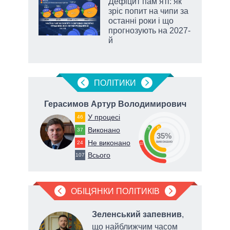
жет
Дефіцит пам’яті: як
зріс попит на чипи за
ків
останні роки і що
прогнозують на 2027-
й
ПОЛIТИКИ
вич
Герасимов Артур Володимирович
У процесі
46
43
Виконано
35
37
35%
Не виконано
24
виконано
22
Всього
107
ОБІЦЯНКИ ПОЛІТИКІВ
в
Зеленський запевнив
,
що найближчим часом