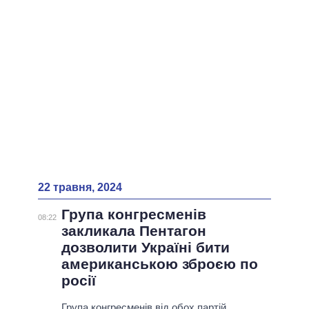
ВСІ ПЕРСОНИ
22 травня, 2024
Група конгресменів
08:22
закликала Пентагон
дозволити Україні бити
американською зброєю по
росії
Група конгресменів від обох партій