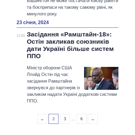
Вашингтон не може постачати Києву ракети
та боєприпаси на такому самому рівні, як
минулого року.
23 січня, 2024
Засідання «Рамштайн-18»:
17:03
Остін закликав союзників
дати Україні більше систем
ППО
Міністр оборони США
Ллойд Остін під час
засідання Рамштайна
звернувся до партнерів із
закликом надати Україні додаткові системи
ППО.
←
2
3
...
6
→