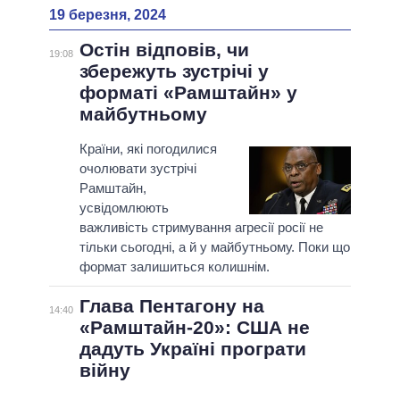
19 березня, 2024
Остін відповів, чи
19:08
збережуть зустрічі у
форматі «Рамштайн» у
майбутньому
Країни, які погодилися
очолювати зустрічі
Рамштайн,
усвідомлюють
важливість стримування агресії росії не
тільки сьогодні, а й у майбутньому. Поки що
формат залишиться колишнім.
Глава Пентагону на
14:40
«Рамштайн-20»: США не
дадуть Україні програти
війну