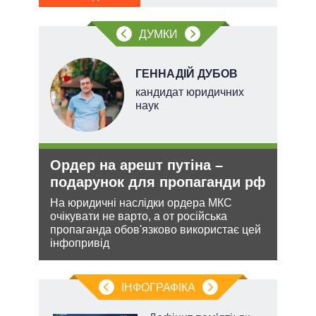
ДУМКИ
НОВ
ГЕННАДІЙ ДУБОВ
кандидат юридичних
наук
Ордер на арешт путіна –
Зая
подарунок для пропаганди рф
яде
міг
На юридичні наслідки ордера МКС
очікувати не варто, а от російська
кова
Біло
пропаганда обов'язково використає цей
ру –
ядер
інфопривід
виріш
війну
ІНФОГРАФІКА