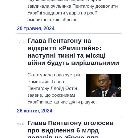
закликала очільника Пентагону дозволити
Україні завдавати ударів по росії
американською зброєю.
20 травня, 2024
Глава Пентагону на
17:26
відкритті «Рамштайн»:
наступні тижні та місяці
війни будуть вирішальними
Стартувала нова зустріч
Рамштайн. Глава
Пентагону Ллойд Остін
заявив, що союзникам
України настав час діяти рішуче.
26 квітня, 2024
Глава Пентагону оголосив
20:40
про виділення 6 млрд
доларів на зброю для