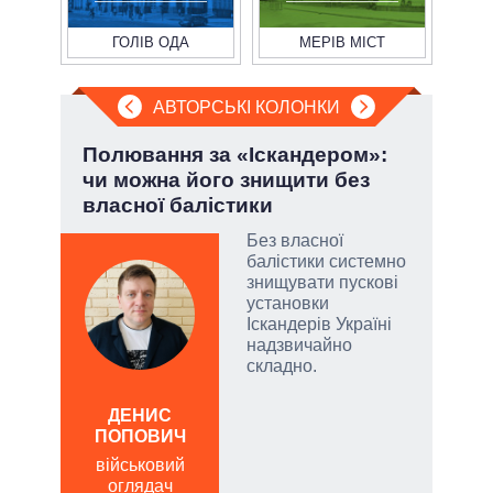
ГОЛІВ ОДА
МЕРІВ МІСТ
АВТОРСЬКІ КОЛОНКИ
Полювання за «Іскандером»:
Лип
чи можна його знищити без
Кол
власної балістики
Без власної
огли
балістики системно
 на
знищувати пускові
іри
установки
Іскандерів Україні
надзвичайно
складно.
ЛЕОН
ДЕНИС
по
ПОПОВИЧ
о
військовий
оглядач