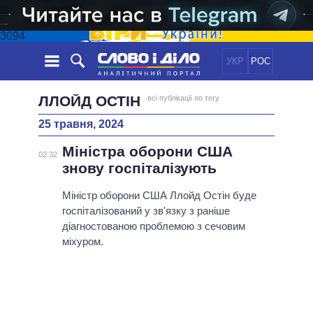
3094
УКР
РОС
НОВИНИ
ЛЛОЙД ОСТІН
всі публікації по тегу
25 травня, 2024
ОБIЦЯНКИ
СТРІЧКА
ПОЛІТИКА
Міністра оборони США
ПОДІЇ
ЕКОНОМІКА
02:32
ПОЛIТИКИ
знову госпіталізують
СТАТТІ
СУСПІЛЬСТВО
ІНФОГРАФІКА
ДУМКИ
СВІТ
УСІ ПОЛІТИКИ
Міністр оборони США Ллойд Остін буде
госпіталізований у зв'язку з раніше
ОГЛЯДИ
ПРЕЗИДЕНТ І ОФІС
ВІДЕО
діагностованою проблемою з сечовим
ДАЙДЖЕСТИ
ВЕРХОВНА РАДА
міхуром.
ПІДТРИМАТИ
КАБІНЕТ МІНІСТРІВ
ГОЛОВИ ОБЛАДМІНІСТРАЦІЙ
ПОРІВНЯННЯ ПОЛІТИКІВ
МЕРИ МІСТ