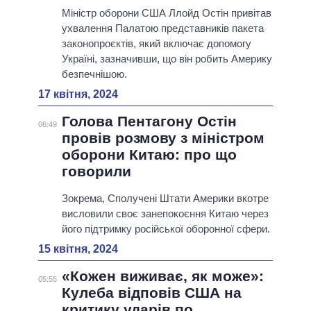
Міністр оборони США Ллойд Остін привітав
ухвалення Палатою представників пакета
законопроєктів, який включає допомогу
Україні, зазначивши, що він робить Америку
безпечнішою.
17 квітня, 2024
Голова Пентагону Остін
06:49
провів розмову з міністром
оборони Китаю: про що
говорили
Зокрема, Сполучені Штати Америки вкотре
висловили своє занепокоєння Китаю через
його підтримку російської оборонної сфери.
15 квітня, 2024
«Кожен виживає, як може»:
05:55
Кулеба відповів США на
критику ударів по