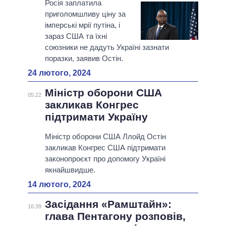
Росія заплатила
приголомшливу ціну за
імперські мрії путіна, і
зараз США та їхні
союзники не дадуть Україні зазнати
поразки, заявив Остін.
24 лютого, 2024
Міністр оборони США
05:22
закликав Конгрес
підтримати Україну
Міністр оборони США Ллойд Остін
закликав Конгрес США підтримати
законопроєкт про допомогу Україні
якнайшвидше.
14 лютого, 2024
Засідання «Рамштайн»:
16:39
глава Пентагону розповів,