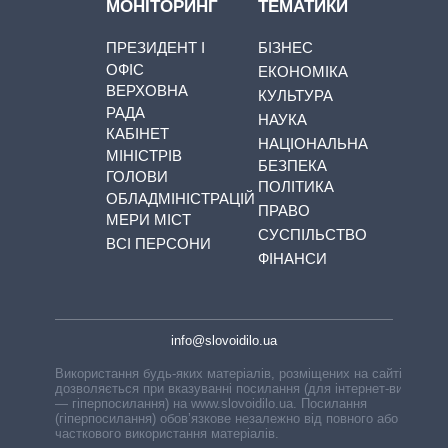
МОНІТОРИНГ
ТЕМАТИКИ
ПРЕЗИДЕНТ І
БІЗНЕС
ОФІС
ЕКОНОМІКА
ВЕРХОВНА
КУЛЬТУРА
РАДА
НАУКА
КАБІНЕТ
НАЦІОНАЛЬНА
МІНІСТРІВ
БЕЗПЕКА
ГОЛОВИ
ПОЛІТИКА
ОБЛАДМІНІСТРАЦІЙ
ПРАВО
МЕРИ МІСТ
СУСПІЛЬСТВО
ВСІ ПЕРСОНИ
ФІНАНСИ
info@slovoidilo.ua
Використання будь-яких матеріалів, розміщених на сайті,
дозволяється при вказуванні посилання (для інтернет-видань
— гіперпосилання) на www.slovoidilo.ua. Посилання
(гіперпосилання) обов’язкове незалежно від повного або
часткового використання матеріалів.