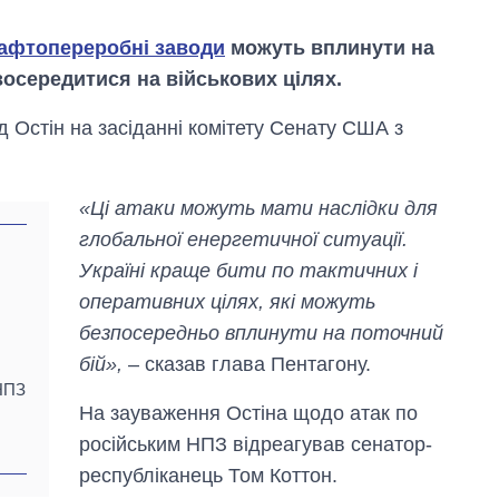
афтопереробні заводи
можуть вплинути на
зосередитися на військових цілях.
 Остін на засіданні комітету Сенату США з
«Ці атаки можуть мати наслідки для
глобальної енергетичної ситуації.
Україні краще бити по тактичних і
оперативних цілях, які можуть
безпосередньо вплинути на поточний
бій»,
– сказав глава Пентагону.
 НПЗ
Дефіцит пам’яті:
На зауваження Остіна щодо атак по
як зріс попит на
російським НПЗ відреагував сенатор-
чипи за останні
роки і що
республіканець Том Коттон.
прогнозують на