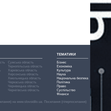
ТЕМАТИКИ
асть
Сумська область
Бізнес
Тернопільська область
Економіка
ь
Харківська область
Культура
Херсонська область
Наука
Хмельницька область
Національна безпека
Черкаська область
Політика
Чернівецька область
Право
Чернігівська область
Суспільство
Фінанси
лання) на www.slovoidilo.ua. Посилання (гіперпосилання)