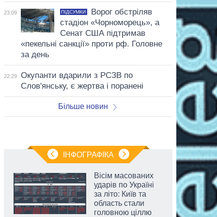
Ворог обстріляв
ПІДСУМКИ
23:09
стадіон «Чорноморець», а
Сенат США підтримав
«пекельні санкції» проти рф. Головне
за день
Окупанти вдарили з РСЗВ по
22:29
Слов'янську, є жертва і поранені
Більше новин
ІНФОГРАФІКА
Вісім масованих
ударів по Україні
за літо: Київ та
область стали
головною ціллю