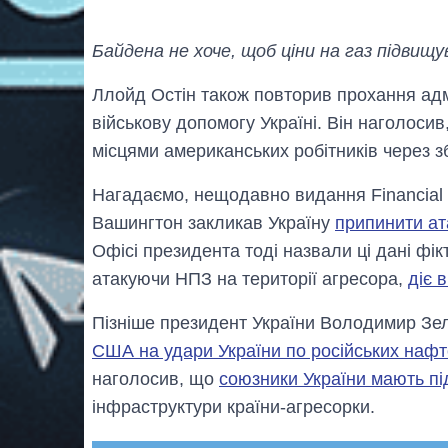
Байдена не хоче, щоб ціни на газ підвищув
Ллойд Остін також повторив прохання адм
військову допомогу Україні. Він наголоси
місцями американських робітників через
Нагадаємо, нещодавно видання Financial 
Вашингтон закликав Україну
припинити ат
Офісі президента тоді назвали ці дані фік
атакуючи НПЗ на території агресора,
діє 
Пізніше президент України Володимир Зе
США на удари України по російських наф
наголосив, що
союзники України мають пі
інфраструктури країни-агресорки.