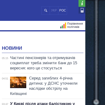
УКР
РОС
Порівняння
політиків
ЦІЙ
МЕРИ МІСТ
ВСІ ПЕРСОНИ
НОВИНИ
Частині пенсіонерів та отримувачів
05:15
соцвиплат треба змінити банк до 15
вересня: кого це стосується
Серед загиблих 4-річна
04:51
дитина: у ДСНС уточнили
наслідки обстрілу на
Київщині
У Києві після атаки балістикою у
03:47