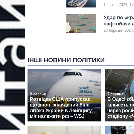
1 квітня 2024, 17
Удар по «кра
нафтобази а
28 березня 2024,
ІНШІ НОВИНИ ПОЛІТИКИ
8 серпня
7 серпня
Розвідка США припускає,
В Одесі зб
що дрон, знайдений біля
кількість 
літака України в Лейпцигу,
через росі
міг належати рф – WSJ
стадіону 