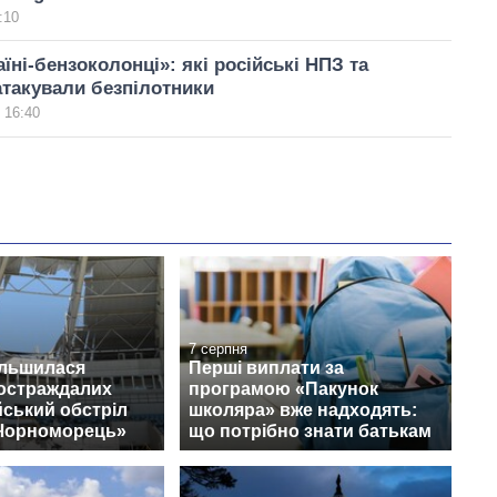
:10
їні-бензоколонці»: які російські НПЗ та
такували безпілотники
 16:40
7 серпня
ільшилася
Перші виплати за
постраждалих
програмою «Пакунок
йський обстріл
школяра» вже надходять:
«Чорноморець»
що потрібно знати батькам