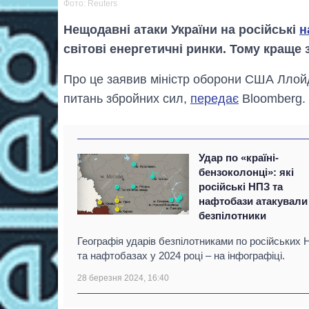
Фото: Reuters
Нещодавні атаки України на російські
н
світові енергетичні ринки. Тому краще 
Про це заявив міністр оборони США Ллойд
питань збройних сил,
передає
Bloomberg.
Удар по «країні-
бензоколонці»: які
російські НПЗ та
нафтобази атакували
безпілотники
Географія ударів безпілотниками по російських
та нафтобазах у 2024 році – на інфографіці.
28 березня 2024, 16:40