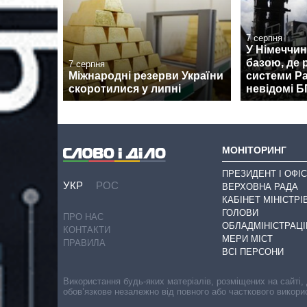
7 серпня
У Німеччин
базою, де
7 серпня
Міжнародні резерви України
системи Pa
скоротилися у липні
невідомі 
МОНІТОРИНГ
ПРЕЗИДЕНТ І ОФІС
УКР
РОС
ВЕРХОВНА РАДА
КАБІНЕТ МІНІСТРІ
ГОЛОВИ
ПРО НАС
ОБЛАДМІНІСТРАЦІ
КОНТАКТИ
МЕРИ МІСТ
ПРАВИЛА
ВСІ ПЕРСОНИ
Використання будь-яких матеріалів, розміщених на сайті,
обов’язкове незалежно від повного або часткового викори