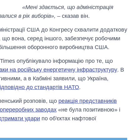
2027-й
«Мені здається, що адміністрація
алися в рік виборів»,
– сказав він.
іністрації США до Конгресу схвалити додаткову
в, що вона, серед іншого, забезпечує робочими
 збільшення оборонного виробництва США.
Times опублікувало інформацію про те, що
аки на російську енергетичну інфраструктуру
. В
тивними, а в Кабміні заявили, що Україна,
відповідно до стандартів НАТО
.
ленський розповів, що
реакція представників
топереробних заводах
«не була позитивною» і
дтримати удари
по об'єктах нафтової