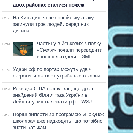
двох районах сталися пожежі
На Київщині через російську атаку
02:53
загинули троє людей, серед них
дитина
Частину військових з полку
02:41
«Скеля» почали переводити
в інші підрозділи – ЗМІ
Удари рф по портах можуть удвічі
01:59
скоротити експорт українського зерна
Розвідка США припускає, що дрон,
00:57
знайдений біля літака України в
Лейпцигу, міг належати рф – WSJ
Перші виплати за програмою «Пакунок
23:56
школяра» вже надходять: що потрібно
знати батькам