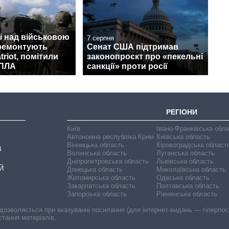
і над військовою
7 серпня
 ремонтують
Сенат США підтримав
triot, помітили
законопроєкт про «пекельні
БПЛА
санкції» проти росії
РЕГІОНИ
Київ
Івано-Франківська обл
Автономна республіка Крим
Київська область
Вінницька область
Кіровоградська област
В
Волинська область
Луганська область
Дніпропетровська область
Львівська область
Й
Донецька область
Миколаївська область
Житомирська область
Одеська область
Закарпатська область
Полтавська область
Запорізька область
Рівненська область
 дозволяється при вказуванні посилання (для інтернет-видань — гіперпоси
стання матеріалів.