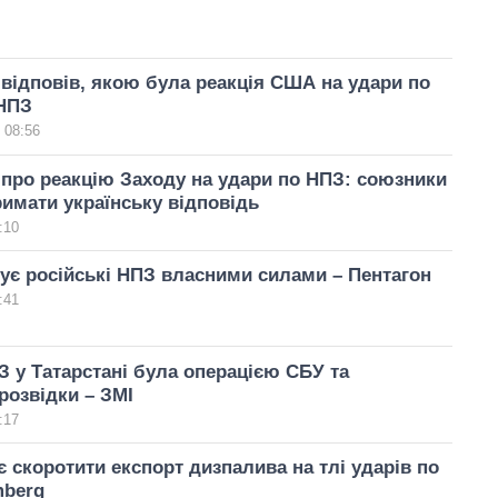
відповів, якою була реакція США на удари по
 НПЗ
 08:56
про реакцію Заходу на удари по НПЗ: союзники
имати українську відповідь
:10
кує російські НПЗ власними силами – Пентагон
:41
З у Татарстані була операцією СБУ та
 розвідки – ЗМІ
:17
є скоротити експорт дизпалива на тлі ударів по
mberg