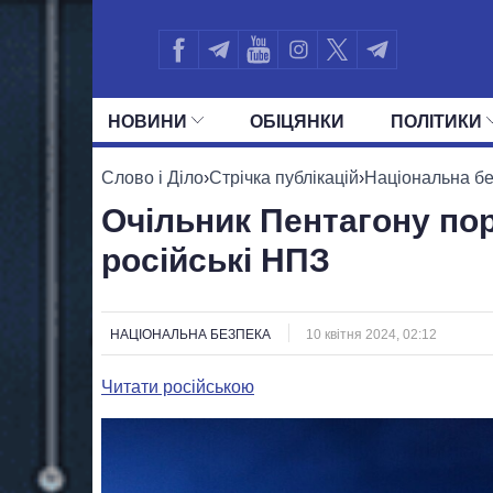
НОВИНИ
ОБIЦЯНКИ
ПОЛIТИКИ
УСІ ПОЛІТИКИ
ПРЕЗИДЕНТ І ОФ
Слово і Діло
›
Стрічка публікацій
›
Національна б
Очільник Пентагону пор
російські НПЗ
НАЦІОНАЛЬНА БЕЗПЕКА
10 квітня 2024, 02:12
Читати російською