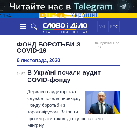
2154
УКР
РОС
НОВИНИ
ФОНД БОРОТЬБИ З
всі публікації по
тегу
COVID-19
ОБIЦЯНКИ
СТРІЧКА
ПОЛІТИКА
6 листопада, 2020
ПОДІЇ
ЕКОНОМІКА
ПОЛIТИКИ
В Україні почали аудит
14:57
СТАТТІ
СУСПІЛЬСТВО
COVID-фонду
ІНФОГРАФІКА
ДУМКИ
СВІТ
УСІ ПОЛІТИКИ
Державна аудиторська
ОГЛЯДИ
ПРЕЗИДЕНТ І ОФІС
ВІДЕО
служба почала перевірку
ДАЙДЖЕСТИ
ВЕРХОВНА РАДА
Фонду боротьби з
ПІДТРИМАТИ
КАБІНЕТ МІНІСТРІВ
коронавірусом. Всі звіти
про витрати також доступні на сайті
ГОЛОВИ ОБЛАДМІНІСТРАЦІЙ
ПОРІВНЯННЯ ПОЛІТИКІВ
Мінфіну.
МЕРИ МІСТ