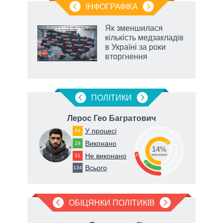
ІНФОГРАФІКА
Як зменшилася
раїні
кількість медзакладів
ої
в Україні за роки
вторгнення
ПОЛIТИКИ
вич
Лерос Гео Багратович
У процесі
84
Виконано
19
63
14%
Не виконано
31
23
виконано
14
Всього
134
ОБІЦЯНКИ ПОЛІТИКІВ