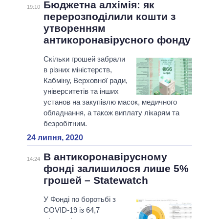
Бюджетна алхімія: як
19:10
перерозподілили кошти з
утворенням
антикоронавірусного фонду
Скільки грошей забрали
в різних міністерств,
Кабміну, Верховної ради,
університетів та інших
установ на закупівлю масок, медичного
обладнання, а також виплату лікарям та
безробітним.
24 липня, 2020
В антикоронавірусному
14:24
фонді залишилося лише 5%
грошей – Statewatch
У Фонді по боротьбі з
COVID-19 із 64,7