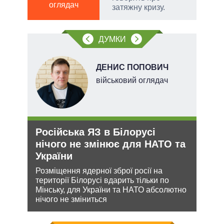
ПО
оглядач
затяжну кризу.
ві
тів
о
ДУМКИ
вих
.
ДЕНИС ПОПОВИЧ
х
військовий оглядач
Російська ЯЗ в Білорусі
Рез
и рф
нічого не змінює для НАТО та
реж
України
рек
Розміщення ядерної зброї росії на
Попр
 цей
території Білорусі вдарить тільки по
до ви
Мінську, для України та НАТО абсолютно
це д
нічого не зміниться