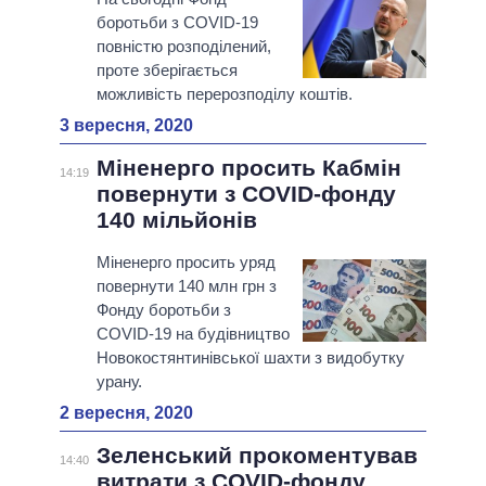
боротьби з COVID-19
повністю розподілений,
проте зберігається
можливість перерозподілу коштів.
3 вересня, 2020
Міненерго просить Кабмін
14:19
повернути з COVID-фонду
140 мільйонів
Міненерго просить уряд
повернути 140 млн грн з
Фонду боротьби з
COVID-19 на будівництво
Новокостянтинівської шахти з видобутку
урану.
2 вересня, 2020
Зеленський прокоментував
14:40
витрати з COVID-фонду