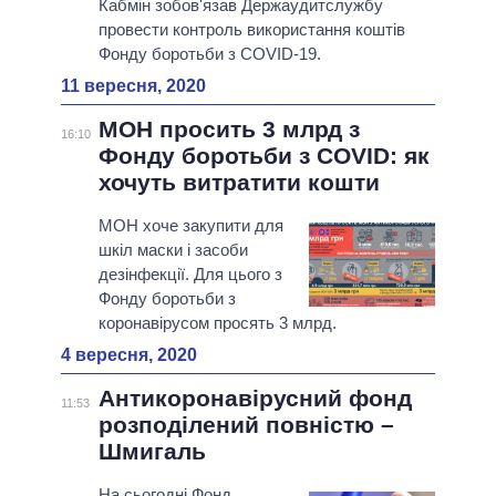
Кабмін зобов'язав Держаудитслужбу
провести контроль використання коштів
Фонду боротьби з COVID-19.
11 вересня, 2020
МОН просить 3 млрд з
16:10
Фонду боротьби з COVID: як
хочуть витратити кошти
МОН хоче закупити для
шкіл маски і засоби
дезінфекції. Для цього з
Фонду боротьби з
коронавірусом просять 3 млрд.
4 вересня, 2020
Антикоронавірусний фонд
11:53
розподілений повністю –
Шмигаль
На сьогодні Фонд