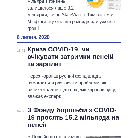
мільярдів гривень
залишилося лише 3,2
мільярди, пише StateWatch. Тим часом у
Мінфіні звітують, що розподілили уже всі
гроші.
8 липня, 2020
Криза COVID-19: чи
16:41
очікувати затримки пенсій
та зарплат
Через коронавірусний фонд влада
намагається розв'язати проблеми, які
виникли задовго до епідемії коронавірусу,
вважає експерт.
З Фонду боротьби з COVID-
09:00
19 просять 15,2 мільярда на
пенсії
У Пенсійного фонду може