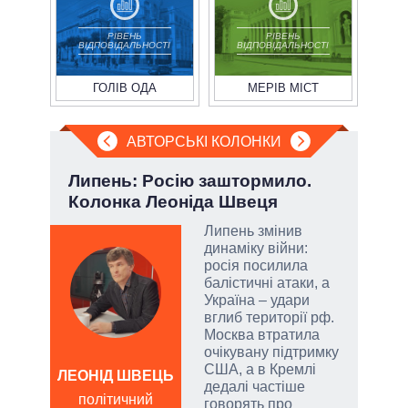
РІВЕНЬ
РІВЕНЬ
ВІДПОВІДАЛЬНОСТІ
ВІДПОВІДАЛЬНОСТІ
ГОЛІВ ОДА
МЕРІВ МІСТ
АВТОРСЬКІ КОЛОНКИ
ва
Липень: Росію заштормило.
«Кр
?
Колонка Леоніда Швеця
як 
гум
РНБО
Липень змінив
динаміку війни:
і»,
росія посилила
балістичні атаки, а
Україна – удари
вглиб території рф.
Москва втратила
и,
очікувану підтримку
США, а в Кремлі
ЛЕОНІД ШВЕЦЬ
дедалі частіше
Д
політичний
ів:
говорять про