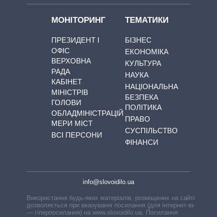
МОНІТОРИНГ
ТЕМАТИКИ
ПРЕЗИДЕНТ І
БІЗНЕС
ОФІС
ЕКОНОМІКА
ВЕРХОВНА
КУЛЬТУРА
РАДА
НАУКА
КАБІНЕТ
НАЦІОНАЛЬНА
МІНІСТРІВ
БЕЗПЕКА
ГОЛОВИ
ПОЛІТИКА
ОБЛАДМІНІСТРАЦІЙ
ПРАВО
МЕРИ МІСТ
СУСПІЛЬСТВО
ВСІ ПЕРСОНИ
ФІНАНСИ
info@slovoidilo.ua
Використання будь-яких матеріалів, розміщених на сайті,
дозволяється при вказуванні посилання (для інтернет-видань
— гіперпосилання) на www.slovoidilo.ua. Посилання