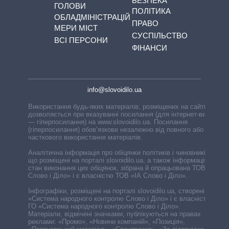
БЕЗПЕКА
ГОЛОВИ
ПОЛІТИКА
ОБЛАДМІНІСТРАЦІЙ
ПРАВО
МЕРИ МІСТ
СУСПІЛЬСТВО
ВСІ ПЕРСОНИ
ФІНАНСИ
info@slovoidilo.ua
Використання будь-яких матеріалів, розміщених на сайті,
дозволяється при вказуванні посилання (для інтернет-видань
— гіперпосилання) на www.slovoidilo.ua. Посилання
(гіперпосилання) обов’язкове незалежно від повного або
часткового використання матеріалів.
Аналітична інформація про обіцянки політиків і чиновників,
що розміщені на порталі slovoidilo.ua, а також інформація про
стан виконання цих обіцянок, зібрана й опрацьована ТОВ «ІА
Слово і Діло» і є власністю ТОВ «ІА Слово і Діло».
Інфографіки, розміщені на порталі slovoidilo.ua, створені ГО
«Система народного контролю Слово і Діло» і є власністю
ГО «Система народного контролю Слово і Діло».
Матеріали, відмічені значками, публікуються на правах
реклами: «Промо», «Новини компаній», «Позиція»,