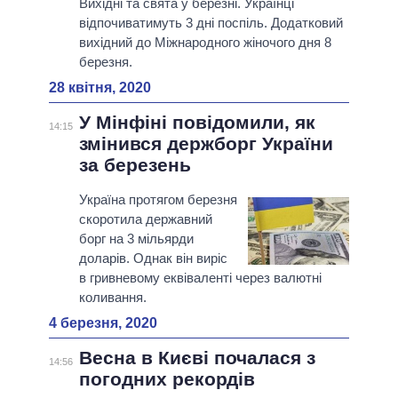
Вихідні та свята у березні. Українці
відпочиватимуть 3 дні поспіль. Додатковий
вихідний до Міжнародного жіночого дня 8
березня.
28 квітня, 2020
У Мінфіні повідомили, як
14:15
змінився держборг України
за березень
Україна протягом березня
скоротила державний
борг на 3 мільярди
доларів. Однак він виріс
в гривневому еквіваленті через валютні
коливання.
4 березня, 2020
Весна в Києві почалася з
14:56
погодних рекордів