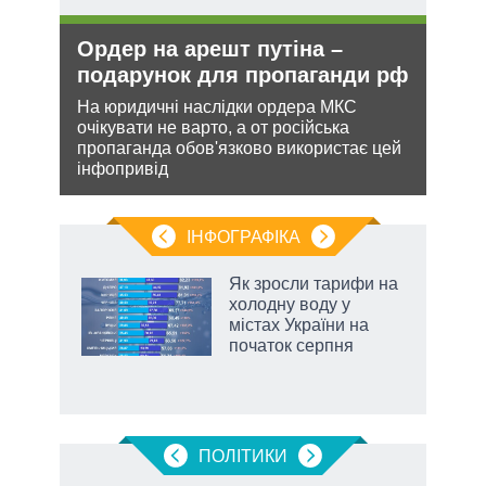
Ордер на арешт путіна –
Ане
подарунок для пропаганди рф
зав
НА
На юридичні наслідки ордера МКС
очікувати не варто, а от російська
кова
Може
пропаганда обов'язково використає цей
ру –
анек
інфопривід
стат
спро
ІНФОГРАФІКА
нтів:
Як зросли тарифи на
 і
холодну воду у
nAI
містах України на
початок серпня
ПОЛIТИКИ