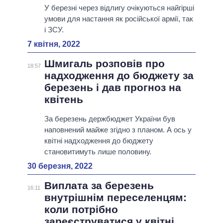
У березні через відлигу очікуються найгірші
умови для настання як російської армії, так
і ЗСУ.
7 квітня, 2022
Шмигаль розповів про
18:57
надходження до бюджету за
березень і дав прогноз на
квітень
За березень держбюджет України був
наповнений майже згідно з планом. А ось у
квітні надходження до бюджету
становитимуть лише половину.
30 березня, 2022
Виплата за березень
16:11
внутрішнім переселенцям:
коли потрібно
зареєструватися у квітні