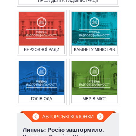
ПРЕЗИДЕНТА І АДМІНІСТРАЦІЇ
РІВЕНЬ
РІВЕНЬ
ВІДПОВІДАЛЬНОСТІ
ВІДПОВІДАЛЬНОСТІ
ВЕРХОВНОЇ РАДИ
КАБІНЕТУ МІНІСТРІВ
РІВЕНЬ
РІВЕНЬ
ВІДПОВІДАЛЬНОСТІ
ВІДПОВІДАЛЬНОСТІ
ГОЛІВ ОДА
МЕРІВ МІСТ
АВТОРСЬКІ КОЛОНКИ
ва
Липень: Росію заштормило.
При