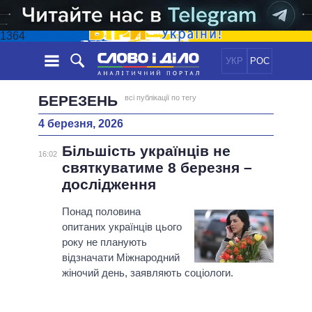
1364
УКР
РОС
НОВИНИ
БЕРЕЗЕНЬ
всі публікації по тегу
4 березня, 2026
ОБIЦЯНКИ
СТРІЧКА
ПОЛІТИКА
Більшість українців не
ПОДІЇ
ЕКОНОМІКА
16:02
ПОЛIТИКИ
святкуватиме 8 березня –
СТАТТІ
СУСПІЛЬСТВО
дослідження
ІНФОГРАФІКА
ДУМКИ
СВІТ
УСІ ПОЛІТИКИ
ОГЛЯДИ
Понад половина
ПРЕЗИДЕНТ І ОФІС
ВІДЕО
опитаних українців цього
ДАЙДЖЕСТИ
ВЕРХОВНА РАДА
року не планують
ПІДТРИМАТИ
КАБІНЕТ МІНІСТРІВ
відзначати Міжнародний
ГОЛОВИ ОБЛАДМІНІСТРАЦІЙ
жіночий день, заявляють соціологи.
ПОРІВНЯННЯ ПОЛІТИКІВ
МЕРИ МІСТ