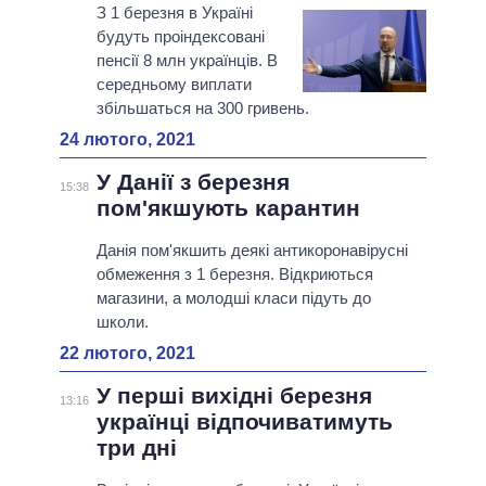
З 1 березня в Україні
будуть проіндексовані
пенсії 8 млн українців. В
середньому виплати
збільшаться на 300 гривень.
24 лютого, 2021
У Данії з березня
15:38
пом'якшують карантин
Данія пом'якшить деякі антикоронавірусні
обмеження з 1 березня. Відкриються
магазини, а молодші класи підуть до
школи.
22 лютого, 2021
У перші вихідні березня
13:16
українці відпочиватимуть
три дні