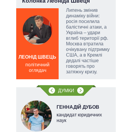
?
Колонка Леоніда Швеця
під
РНБО
Липень змінив
динаміку війни:
і»,
росія посилила
балістичні атаки, а
Україна – удари
вглиб території рф.
Москва втратила
и,
очікувану підтримку
США, а в Кремлі
ЛЕОНІД ШВЕЦЬ
Д
дедалі частіше
ПО
політичний
ів:
говорять про
оглядач
ві
затяжну кризу.
о
тів
ДУМКИ
вих
.
НОВ
ГЕННАДІЙ ДУБОВ
кандидат юридичних
наук