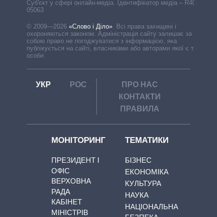
Cуб'єкт у сфері онлайн-медіа. Ідентифікатор медіа – R40-
05063
© 2009—2026
«Слово і Діло»
.
Всі права захищені і
охороняються законом. Адміністрація сайту залишає за
собою право не погоджуватися з інформацією, яка
публікується на сайті, власниками або авторами якої є треті
особи.
УКР
РОС
ПРО НАС
КОНТАКТИ
ПРАВИЛА
МОНІТОРИНГ
ТЕМАТИКИ
ПРЕЗИДЕНТ І
БІЗНЕС
ОФІС
ЕКОНОМІКА
ВЕРХОВНА
КУЛЬТУРА
РАДА
НАУКА
КАБІНЕТ
НАЦІОНАЛЬНА
МІНІСТРІВ