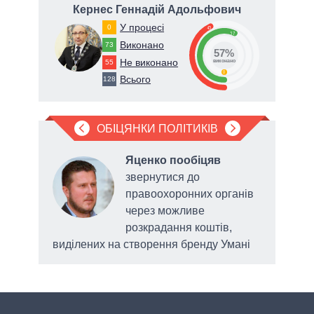
вич
Кернес Геннадій Адольфович
Ге
У процесі
0
43
57
Виконано
73
57%
Не виконано
55
виконано
0
Всього
128
ОБІЦЯНКИ ПОЛІТИКІВ
Яценко пообіцяв
звернутися до
ю
правоохоронних органів
через можливе
розкрадання коштів,
виділених на створення бренду Умані