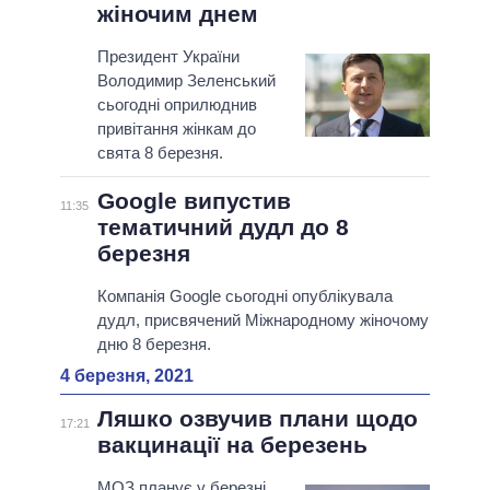
жіночим днем
Президент України
Володимир Зеленський
сьогодні оприлюднив
привітання жінкам до
свята 8 березня.
Google випустив
11:35
тематичний дудл до 8
березня
Компанія Google сьогодні опублікувала
дудл, присвячений Міжнародному жіночому
дню 8 березня.
4 березня, 2021
Ляшко озвучив плани щодо
17:21
вакцинації на березень
МОЗ планує у березні