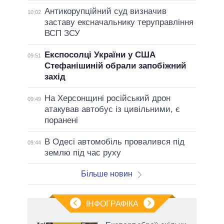
Антикорупційний суд визначив
10:02
заставу ексначальнику теруправління
ВСП ЗСУ
Експосолці України у США
09:51
Стефанішиній обрали запобіжний
захід
На Херсонщині російський дрон
09:49
атакував автобус із цивільними, є
поранені
В Одесі автомобіль провалився під
09:44
землю під час руху
Більше новин
ІНФОГРАФІКА