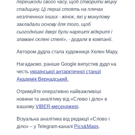
перешкоди свого часу, щоб створити міцну
спадщину. Ці перші стоять на плечах
незліченних інших - жінок, які у минулому
закладали основу для того, щоб
сьогоднішні двері були нарешті відкриті і
зламані скляні стелі»
, - додали в компанії.
Автором дудла стала художниця Хелен Мару.
Нагадаємо, раніше Google випустив дудл на
честь
української антарктичної станції
Академік Вернадський.
Отримуйте оперативно найважливіші
новини та аналітику від «Слово і діло» в
вашому
VIBER-месенджері
.
Візуальна аналітика від редакції «Слово і
діло» – у Telegram-каналі
Pics&Maps
.