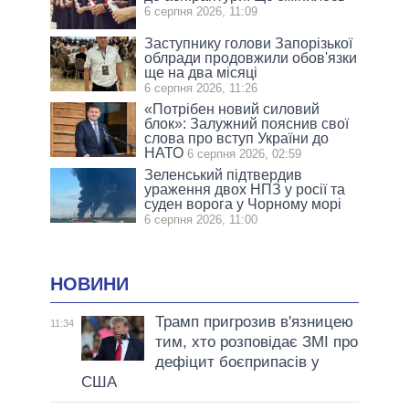
6 серпня 2026, 11:09
Заступнику голови Запорізької
облради продовжили обов'язки
ще на два місяці
6 серпня 2026, 11:26
«Потрібен новий силовий
блок»: Залужний пояснив свої
слова про вступ України до
НАТО
6 серпня 2026, 02:59
Зеленський підтвердив
ураження двох НПЗ у росії та
суден ворога у Чорному морі
6 серпня 2026, 11:00
НОВИНИ
Трамп пригрозив в'язницею
11:34
тим, хто розповідає ЗМІ про
дефіцит боєприпасів у
США