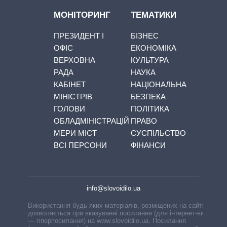
МОНІТОРИНГ
ТЕМАТИКИ
ПРЕЗИДЕНТ І
БІЗНЕС
ОФІС
ЕКОНОМІКА
ВЕРХОВНА
КУЛЬТУРА
РАДА
НАУКА
КАБІНЕТ
НАЦІОНАЛЬНА
МІНІСТРІВ
БЕЗПЕКА
ГОЛОВИ
ПОЛІТИКА
ОБЛАДМІНІСТРАЦІЙ
ПРАВО
МЕРИ МІСТ
СУСПІЛЬСТВО
ВСІ ПЕРСОНИ
ФІНАНСИ
info@slovoidilo.ua
Використання будь-яких матеріалів, розміщених на сайті,
дозволяється при вказуванні посилання (для інтернет-видань
— гіперпосилання) на www.slovoidilo.ua. Посилання