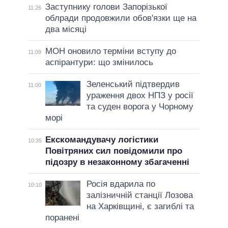
Заступнику голови Запорізької
11:26
облради продовжили обов'язки ще на
два місяці
МОН оновило терміни вступу до
11:09
аспірантури: що змінилось
Зеленський підтвердив
11:00
ураження двох НПЗ у росії
та суден ворога у Чорному
морі
Екскомандувачу логістики
10:35
Повітряних сил повідомили про
підозру в незаконному збагаченні
Росія вдарила по
10:10
залізничній станції Лозова
на Харківщині, є загиблі та
поранені