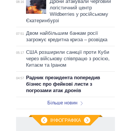
Дрони атакували черговий
08:16
логістичний центр
Wildberries у російському
Єкатеринбурзі
Двом найбільшим банкам росії
07:51
загрожує кредитна криза – розвідка
США розширили санкції проти Куби
05:17
через військову співпрацю з росією,
Китаєм та Іраном
Радник президента попередив
04:57
бізнес про фейкові листи з
погрозами атак дронів
Більше новин
ІНФОГРАФІКА