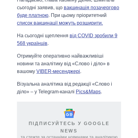
сьогодні заявив, що
вакцинація позачергово
буде платною
. При цьому пріоритетний
список вакцинації можуть розширити.
На сьогодні щеплення
від COVID зробили 9
568 українців
.
Отримуйте оперативно найважливіші
новини та аналітику від «Слово і діло» в
вашому
VIBER-месенджері
.
Візуальна аналітика від редакції «Слово і
діло» – у Telegram-каналі
Pics&Maps
.
ПІДПИСУЙТЕСЬ У GOOGLE
NEWS
та стежте за останніми новинами та аналітикою