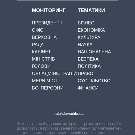
МОНІТОРИНГ
ТЕМАТИКИ
ПРЕЗИДЕНТ І
БІЗНЕС
ОФІС
ЕКОНОМІКА
ВЕРХОВНА
КУЛЬТУРА
РАДА
НАУКА
КАБІНЕТ
НАЦІОНАЛЬНА
МІНІСТРІВ
БЕЗПЕКА
ГОЛОВИ
ПОЛІТИКА
ОБЛАДМІНІСТРАЦІЙ
ПРАВО
МЕРИ МІСТ
СУСПІЛЬСТВО
ВСІ ПЕРСОНИ
ФІНАНСИ
info@slovoidilo.ua
Використання будь-яких матеріалів, розміщених на сайті,
дозволяється при вказуванні посилання (для інтернет-видань
— гіперпосилання) на www.slovoidilo.ua. Посилання