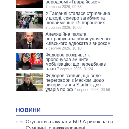
аеродромі «Гвардійське»
7 серпня 2026, 09:58
У Таїланді сталася стрілянина
у школі, семеро загиблих та
щонайменше 15 поранених
7 серпня 2026, 10:08
Апеляційна палата
оштрафувала обвинуваченого
київського адвоката з вироком
7 серпня 2026, 10:10
Федоров розкрив, як
пропонував змінити
мобілізацію: що передбачав
план
7 серпня 2026, 01:24
Федоров заявив, що веде
переговори з Маском щодо
використання Starlink для
ударів по рф
7 серпня 2026, 03:56
НОВИНИ
Окупанти атакували БПЛА ринок на на
10:27
Сумщині, є важкопоранені