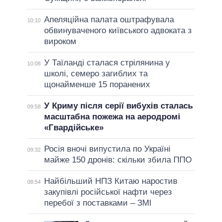
Апеляційна палата оштрафувала
10:10
обвинуваченого київського адвоката з
вироком
У Таїланді сталася стрілянина у
10:08
школі, семеро загиблих та
щонайменше 15 поранених
У Криму після серії вибухів сталась
09:58
масштабна пожежа на аеродромі
«Гвардійське»
Росія вночі випустила по Україні
09:32
майже 150 дронів: скільки збила ППО
Найбільший НПЗ Китаю наростив
08:54
закупівлі російської нафти через
перебої з поставками – ЗМІ