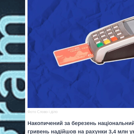
Фото Слово і діло
Накопичений за березень національний 
гривень надійшов на рахунки 3,4 млн ук