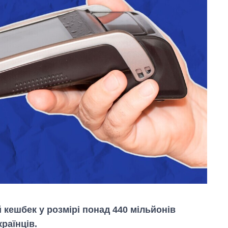
кешбек у розмірі понад 440 мільйонів
раїнців.