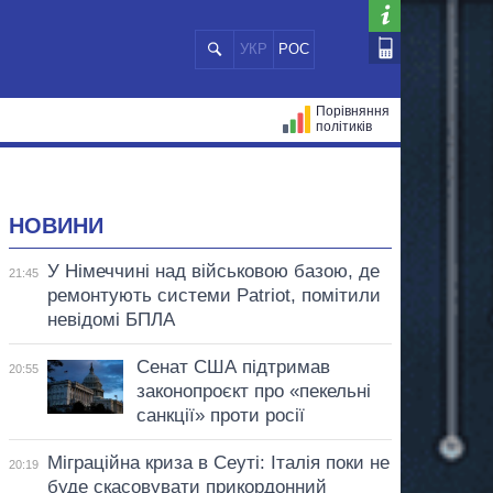
УКР
РОС
Порівняння
політиків
ЦІЙ
МЕРИ МІСТ
ВСІ ПЕРСОНИ
НОВИНИ
У Німеччині над військовою базою, де
21:45
ремонтують системи Patriot, помітили
невідомі БПЛА
Сенат США підтримав
20:55
законопроєкт про «пекельні
санкції» проти росії
Міграційна криза в Сеуті: Італія поки не
20:19
буде скасовувати прикордонний