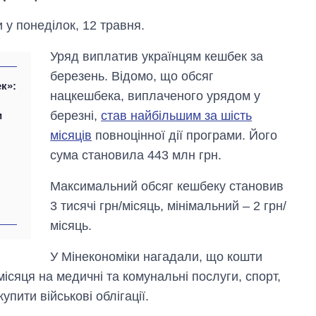
 у понеділок, 12 травня.
Уряд виплатив українцям кешбек за
березень. Відомо, що обсяг
к»:
нацкешбека, виплаченого урядом у
березні,
став найбільшим за шість
и
місяців
повноцінної дії програми. Його
сума становила 443 млн грн.
Максимальний обсяг кешбеку становив
3 тисячі грн/місяць, мінімальний – 2 грн/
Як змінився
місяць.
бюджет
Міністерства
У Мінекономіки нагадали, що кошти
оборони за 13
ісяця на медичні та комунальні послуги, спорт,
років війни з
росією
упити військові облігації.