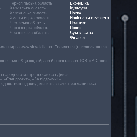
Тернопільська область
Економіка
ь
Харківська область
Культура
Херсонська область
Наука
Хмельницька область
Національна безпека
Черкаська область
Політика
Чернівецька область
Право
Чернігівська область
Суспільство
Фінанси
лання) на www.slovoidilo.ua. Посилання (гіперпосилання)
онання цих обіцянок, зібрана й опрацьована ТОВ «ІА Слово і
ма народного контролю Слово і Діло».
», «Спецпроєкт», «За підтримки».
онодавством відповідальність за зміст реклами несе