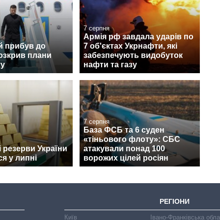
7 серпня
Армія рф завдала ударів по
й прибув до
7 об'єктах Укрнафти, які
розкрив плани
забезпечують видобуток
ту
нафти та газу
7 серпня
База ФСБ та 6 суден
«тіньового флоту»: СБС
 резерви України
атакували понад 100
я у липні
ворожих цілей росіян
РЕГІОНИ
Київ
Івано-Франківська обл