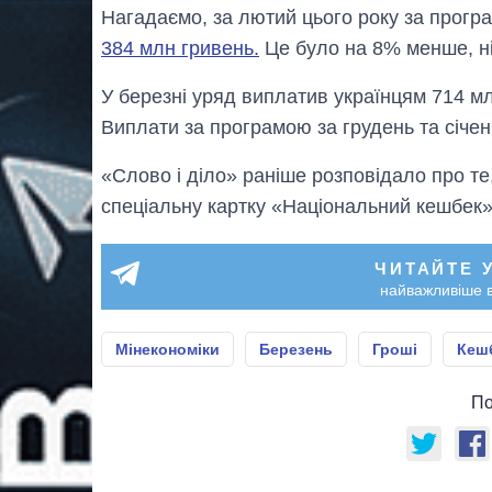
Нагадаємо, за лютий цього року за прог
384 млн гривень.
Це було на 8% менше, ніж
У березні уряд виплатив українцям 714 мл
Виплати за програмою за грудень та січе
«Слово і діло» раніше розповідало про те
спеціальну картку «Національний кешбек»
ЧИТАЙТЕ 
найважливіше в
Мінекономіки
Березень
Гроші
Кеш
По