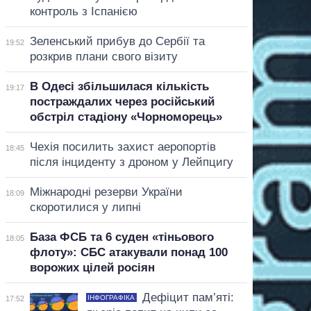
контроль з Іспанією
Зеленський прибув до Сербії та
19:52
розкрив плани свого візиту
В Одесі збільшилася кількість
19:17
постраждалих через російський
обстріл стадіону «Чорноморець»
Чехія посилить захист аеропортів
18:45
після інциденту з дроном у Лейпцигу
Міжнародні резерви України
18:09
скоротилися у липні
База ФСБ та 6 суден «тіньового
18:05
флоту»: СБС атакували понад 100
ворожих цілей росіян
Дефіцит пам’яті:
ІНФОГРАФІКА
17:52