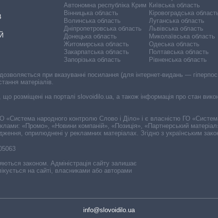
Автономна республіка Крим
Київська область
Вінницька область
Кіровоградська област
В
Волинська область
Луганська область
Дніпропетровська область
Львівська область
Й
Донецька область
Миколаївська область
Житомирська область
Одеська область
Закарпатська область
Полтавська область
Запорізька область
Рівненська область
 дозволяється при вказуванні посилання (для інтернет-видань — гіперпоси
стання матеріалів.
, що розміщені на порталі slovoidilo.ua, а також інформація про стан вик
і ГО «Система народного контролю Слово і Діло» і є власністю ГО «Систе
еклами: «Промо», «Новини компаній», «Позиція», «Партнерський матеріал
судження, оприлюднені у рекламних матеріалах. Згідно з українським зак
-05063
няються законом. Адміністрація сайту залишає
ікується на сайті, власниками або авторами
info@slovoidilo.ua