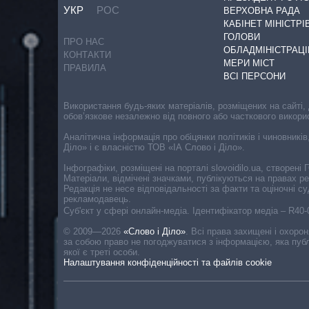
УКР
РОС
ВЕРХОВНА РАДА
КАБІНЕТ МІНІСТРІ
ГОЛОВИ
ПРО НАС
ОБЛАДМІНІСТРАЦІ
КОНТАКТИ
МЕРИ МІСТ
ПРАВИЛА
ВСІ ПЕРСОНИ
Використання будь-яких матеріалів, розміщених на сайті,
обов’язкове незалежно від повного або часткового викори
Аналітична інформація про обіцянки політиків і чиновників
Діло» і є власністю ТОВ «ІА Слово і Діло».
Інфографіки, розміщені на порталі slovoidilo.ua, створен
Матеріали, відмічені значками, публікуються на правах р
Редакція не несе відповідальності за факти та оціночні 
рекламодавець.
Cуб'єкт у сфері онлайн-медіа. Ідентифікатор медіа – R40
© 2009—2026
«Слово і Діло»
.
Всі права захищені і охоро
за собою право не погоджуватися з інформацією, яка публ
якої є треті особи.
Налаштування конфіденційності та файлів cookie