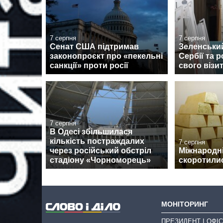
7 серпня
7 серпня
Сенат США підтримав
Зеленськи
законопроєкт про «пекельні
Сербії та 
санкції» проти росії
свого візи
7 серпня
В Одесі збільшилася
кількість постраждалих
7 серпня
через російський обстріл
Міжнародні
стадіону «Чорноморець»
скоротилис
МОНІТОРИНГ
ПРЕЗИДЕНТ І ОФІС