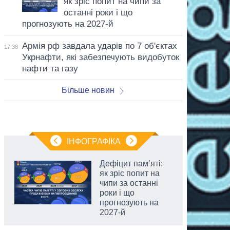
як зріс попит на чипи за
останні роки і що
прогнозують на 2027-й
Армія рф завдала ударів по 7 об'єктах
17:38
Укрнафти, які забезпечують видобуток
нафти та газу
Більше новин
ІНФОГРАФІКА
Дефіцит пам’яті:
як зріс попит на
чипи за останні
роки і що
прогнозують на
2027-й