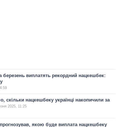
а березень виплатять рекордний нацкешбек:
у
4:59
о, скільки нацкешбеку українці накопичили за
езня 2025, 11:25
прогнозував, якою буде виплата нацкешбеку