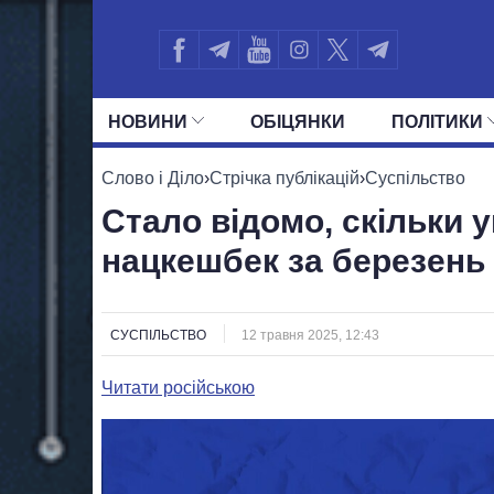
НОВИНИ
ОБIЦЯНКИ
ПОЛIТИКИ
УСІ ПОЛІТИКИ
ПРЕЗИДЕНТ І ОФ
Слово і Діло
›
Стрічка публікацій
›
Суспільство
Стало відомо, скільки 
нацкешбек за березень
СУСПІЛЬСТВО
12 травня 2025, 12:43
Читати російською