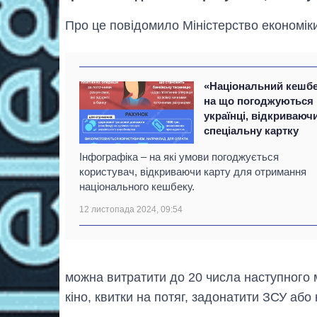
Про це повідомило Міністерство економіки
«Національний кешбе
на що погоджуються
українці, відкриваюч
спеціальну картку
Інфографіка – на які умови погоджується
користувач, відкриваючи карту для отримання
національного кешбеку.
12 листопада 2024, 09:54
можна витратити до 20 числа наступного м
кіно, квитки на потяг, задонатити ЗСУ або к