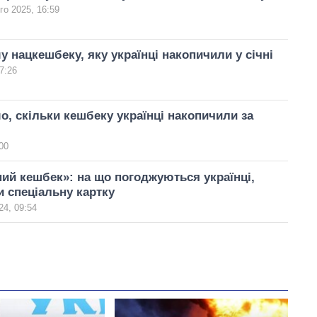
го 2025, 16:59
у нацкешбеку, яку українці накопичили у січні
7:26
о, скільки кешбеку українці накопичили за
00
ий кешбек»: на що погоджуються українці,
 спеціальну картку
24, 09:54