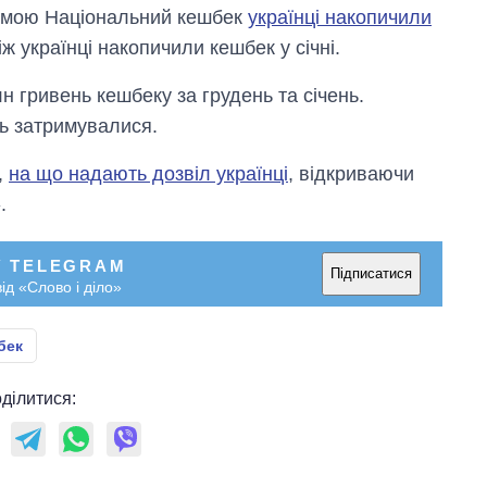
рамою Національний кешбек
українці накопичили
 українці накопичили кешбек у січні.
н гривень кешбеку за грудень та січень.
нь затримувалися.
,
на що надають дозвіл українці
, відкриваючи
.
У TELEGRAM
Підписатися
ід «Слово і діло»
бек
ділитися: