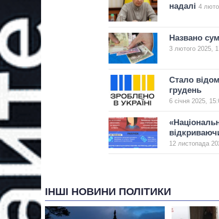
надалі
4 люто
Названо сум
3 лютого 2025, 1
Стало відом
грудень
6 січня 2025, 15:
«Національн
відкриваючи
12 листопада 20
ІНШІ НОВИНИ ПОЛІТИКИ