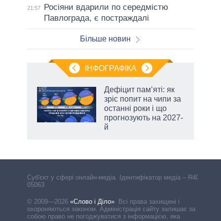
Росіяни вдарили по середмістю
21:57
Павлограда, є постраждалі
Більше новин
ІНФОГРАФІКА
 5
Дефіцит пам’яті: як
вго
зріс попит на чипи за
останні роки і що
прогнозують на 2027-
й
Cуб'єкт у сфері онлайн-медіа. Ідентифікатор медіа – R40-
05063
© 2009—2026
«Слово і Діло»
.
Всі права захищені і
охороняються законом. Адміністрація сайту залишає за
собою право не погоджуватися з інформацією, яка