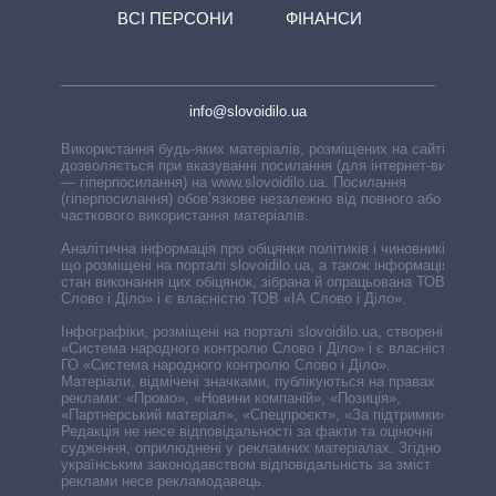
ВСІ ПЕРСОНИ
ФІНАНСИ
info@slovoidilo.ua
Використання будь-яких матеріалів, розміщених на сайті,
дозволяється при вказуванні посилання (для інтернет-видань
— гіперпосилання) на www.slovoidilo.ua. Посилання
(гіперпосилання) обов’язкове незалежно від повного або
часткового використання матеріалів.
Аналітична інформація про обіцянки політиків і чиновників,
що розміщені на порталі slovoidilo.ua, а також інформація про
стан виконання цих обіцянок, зібрана й опрацьована ТОВ «ІА
Слово і Діло» і є власністю ТОВ «ІА Слово і Діло».
Інфографіки, розміщені на порталі slovoidilo.ua, створені ГО
«Система народного контролю Слово і Діло» і є власністю
ГО «Система народного контролю Слово і Діло».
Матеріали, відмічені значками, публікуються на правах
реклами: «Промо», «Новини компаній», «Позиція»,
«Партнерський матеріал», «Спецпроєкт», «За підтримки».
Редакція не несе відповідальності за факти та оціночні
судження, оприлюднені у рекламних матеріалах. Згідно з
українським законодавством відповідальність за зміст
реклами несе рекламодавець.