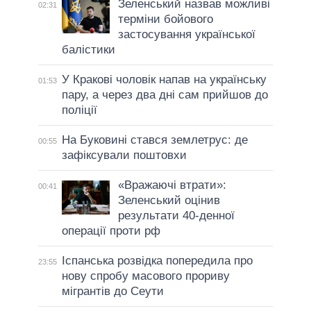
Зеленський назвав можливі
02:31
терміни бойового
застосування української
балістики
У Кракові чоловік напав на українську
01:53
пару, а через два дні сам прийшов до
поліції
На Буковині стався землетрус: де
00:55
зафіксували поштовхи
«Вражаючі втрати»:
00:41
Зеленський оцінив
результати 40-денної
операції проти рф
Іспанська розвідка попередила про
23:55
нову спробу масового прориву
мігрантів до Сеути