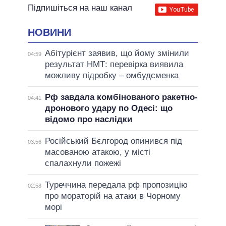
Підпишіться на наш канал
НОВИНИ
Абітурієнт заявив, що йому змінили
04:59
результат НМТ: перевірка виявила
можливу підробку – омбудсменка
Рф завдала комбінованого ракетно-
04:41
дронового удару по Одесі: що
відомо про наслідки
Російський Бєлгород опинився під
03:56
масованою атакою, у місті
спалахнули пожежі
Туреччина передала рф пропозицію
02:58
про мораторій на атаки в Чорному
морі