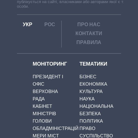
публікується на сайті, власниками або авторами якої є треті
особи.
УКР
РОС
ПРО НАС
КОНТАКТИ
ПРАВИЛА
МОНІТОРИНГ
ТЕМАТИКИ
ПРЕЗИДЕНТ І
БІЗНЕС
ОФІС
ЕКОНОМІКА
ВЕРХОВНА
КУЛЬТУРА
РАДА
НАУКА
КАБІНЕТ
НАЦІОНАЛЬНА
МІНІСТРІВ
БЕЗПЕКА
ГОЛОВИ
ПОЛІТИКА
ОБЛАДМІНІСТРАЦІЙ
ПРАВО
МЕРИ МІСТ
СУСПІЛЬСТВО