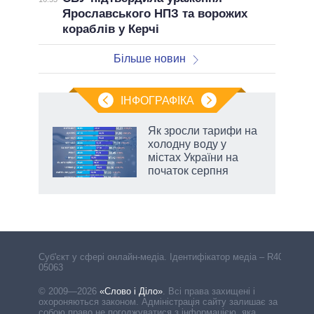
Ярославського НПЗ та ворожих
кораблів у Керчі
Більше новин
ІНФОГРАФІКА
Як зросли тарифи на
раїні
холодну воду у
ої
містах України на
початок серпня
Cуб'єкт у сфері онлайн-медіа. Ідентифікатор медіа – R40-
05063
© 2009—2026
«Слово і Діло»
.
Всі права захищені і
охороняються законом. Адміністрація сайту залишає за
собою право не погоджуватися з інформацією, яка