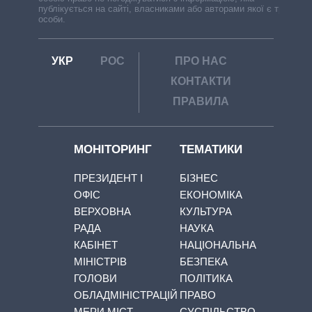
публікується на сайті, власниками або авторами якої є треті
особи.
УКР
РОС
ПРО НАС
КОНТАКТИ
ПРАВИЛА
МОНІТОРИНГ
ТЕМАТИКИ
ПРЕЗИДЕНТ І
БІЗНЕС
ОФІС
ЕКОНОМІКА
ВЕРХОВНА
КУЛЬТУРА
РАДА
НАУКА
КАБІНЕТ
НАЦІОНАЛЬНА
МІНІСТРІВ
БЕЗПЕКА
ГОЛОВИ
ПОЛІТИКА
ОБЛАДМІНІСТРАЦІЙ
ПРАВО
МЕРИ МІСТ
СУСПІЛЬСТВО