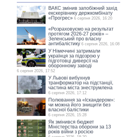
ВАКС змінив запобіжний захід
екскерівнику держкомбінату
«Прогрес»
6 серпня 2026, 16:20
«Розраховуємо на результат
протягом 2026-27 років» –
Зеленський про власну
антибалістику
6 серпня 2026, 16:08
У Німеччині затримали
українця за підозрою у
підготовці диверсії на
оборонному заводі
6 серпня 2026, 17:52
У Львові вибухнув
транформатор на підстанції,
частина міста знеструмлена
6 серпня 2026, 17:12
Полювання за «Іскандером»:
чи можна його знищити без
власної балістики
6 серпня 2026, 15:28
Як змінився бюджет
Міністерства оборони за 13
років війни з росією
6 серпня 2026, 18:20