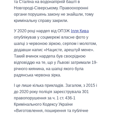
та Сталіна на водонапірній башті в
Новгороді-Сіверському. Правоохоронні
органи порушень закону не знайшли, тому
кримінальну справу закрили.
У 2020 році нардеп від ОПЗЖ
Ілля Кива
опублікував у соцмережі власне фото у
шапці з червоною зіркою, серпом і молотом,
додавши напис «Нацисте, арештуй мене».
Такий вчинок нардепа був своєрідною
відповіддю на те, що у Львові затримали 19-
річного киянина, на шапці якого була
радянська червона зірка.
І це лише кілька прикладів. Загалом, з 2015 і
до 2020 року поліція зареєструвала 301
правопорушення за ч. 1 ст. 436-1
Кримінального Кодексу України
«Виготовлення, поширення та публічне