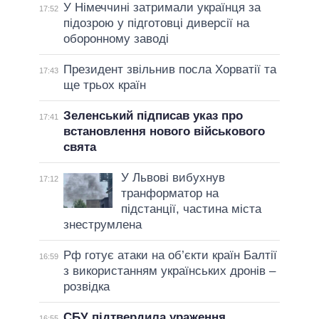
У Німеччині затримали українця за
17:52
підозрою у підготовці диверсії на
оборонному заводі
Президент звільнив посла Хорватії та
17:43
ще трьох країн
Зеленський підписав указ про
17:41
встановлення нового військового
свята
У Львові вибухнув
17:12
транформатор на
підстанції, частина міста
знеструмлена
Рф готує атаки на об’єкти країн Балтії
16:59
з використанням українських дронів –
розвідка
СБУ підтвердила ураження
16:55