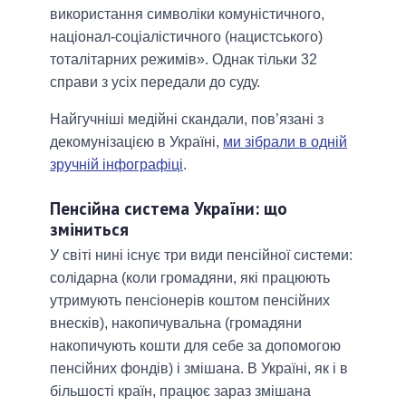
використання символіки комуністичного,
націонал-соціалістичного (нацистського)
тоталітарних режимів». Однак тільки 32
справи з усіх передали до суду.
Найгучніші медійні скандали, пов’язані з
декомунізацією в Україні,
ми зібрали в одній
зручній інфографіці
.
Пенсійна система України: що
зміниться
У світі нині існує три види пенсійної системи:
солідарна (коли громадяни, які працюють
утримують пенсіонерів коштом пенсійних
внесків), накопичувальна (громадяни
накопичують кошти для себе за допомогою
пенсійних фондів) і змішана. В Україні, як і в
більшості країн, працює зараз змішана