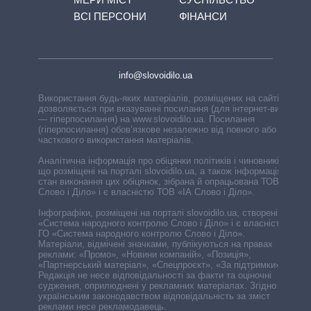
ВСІ ПЕРСОНИ
ФІНАНСИ
info@slovoidilo.ua
Використання будь-яких матеріалів, розміщених на сайті,
дозволяється при вказуванні посилання (для інтернет-видань
— гіперпосилання) на www.slovoidilo.ua. Посилання
(гіперпосилання) обов’язкове незалежно від повного або
часткового використання матеріалів.
Аналітична інформація про обіцянки політиків і чиновників,
що розміщені на порталі slovoidilo.ua, а також інформація про
стан виконання цих обіцянок, зібрана й опрацьована ТОВ «ІА
Слово і Діло» і є власністю ТОВ «ІА Слово і Діло».
Інфографіки, розміщені на порталі slovoidilo.ua, створені ГО
«Система народного контролю Слово і Діло» і є власністю
ГО «Система народного контролю Слово і Діло».
Матеріали, відмічені значками, публікуються на правах
реклами: «Промо», «Новини компаній», «Позиція»,
«Партнерський матеріал», «Спецпроєкт», «За підтримки».
Редакція не несе відповідальності за факти та оціночні
судження, оприлюднені у рекламних матеріалах. Згідно з
українським законодавством відповідальність за зміст
реклами несе рекламодавець.