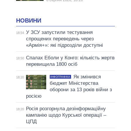
НОВИНИ
У ЗСУ запустили тестування
18:54
спрощених переведень через
«Армія+»: які підрозділи доступні
Спалах Еболи у Конго: кількість жертв
18:50
перевищила 1800 осіб
Як змінився
ІНФОГРАФІКА
18:20
бюджет Міністерства
оборони за 13 років війни з
росією
Росія розгорнула дезінформаційну
18:20
кампанію щодо Курської операції –
ЦПД