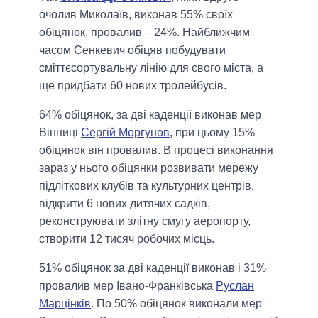
очолив Миколаїв, виконав 55% своїх
обіцянок, провалив – 24%. Найближчим
часом Сенкевич обіцяв побудувати
сміттєсортувальну лінію для свого міста, а
ще придбати 60 нових тролейбусів.
64% обіцянок, за дві каденції виконав мер
Вінниці
Сергій Моргунов
, при цьому 15%
обіцянок він провалив. В процесі виконання
зараз у нього обіцянки розвивати мережу
підліткових клубів та культурних центрів,
відкрити 6 нових дитячих садків,
реконструювати злітну смугу аеропорту,
створити 12 тисяч робочих місць.
51% обіцянок за дві каденції виконав і 31%
провалив мер Івано-Франківська
Руслан
Марцінків
. По 50% обіцянок виконали мер