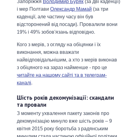
Запоріжжя
Володимир Буряк
(за дві каденції)
і мер Полтави
Олександр Мамай
(за три
каденції, але частину часу він був
відсторонений від посади). Провалили вони
19% і 49% зобов'язань відповідно.
Кого з мерів, з огляду на обіцянки і їх
виконання, можна вважати
найвідповідальнішим, а хто з мерів виконав
з обіцяного на зараз найменше - про це
читайте на нашому сайті та в телеграм-
каналі
.
Шість років декомунізації: скандали
та провали
З моменту ухвалення пакету законів про
декомунізацію минуло вже шість років ‒ 9
квітня 2015 року боротьба з радянським
минулим стала частиною офіційної політики