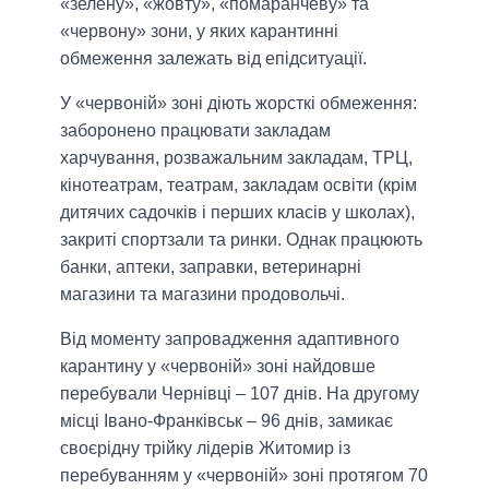
«зелену», «жовту», «помаранчеву» та
«червону» зони, у яких карантинні
обмеження залежать від епідситуації.
У «червоній» зоні діють жорсткі обмеження:
заборонено працювати закладам
харчування, розважальним закладам, ТРЦ,
кінотеатрам, театрам, закладам освіти (крім
дитячих садочків і перших класів у школах),
закриті спортзали та ринки. Однак працюють
банки, аптеки, заправки, ветеринарні
магазини та магазини продовольчі.
Від моменту запровадження адаптивного
карантину у «червоній» зоні найдовше
перебували Чернівці ‒ 107 днів. На другому
місці Івано-Франківськ ‒ 96 днів, замикає
своєрідну трійку лідерів Житомир із
перебуванням у «червоній» зоні протягом 70